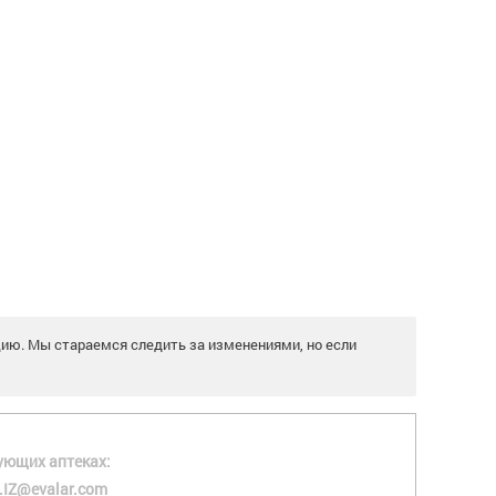
цию. Мы стараемся следить за изменениями, но если
ующих аптеках:
.IZ@evalar.com