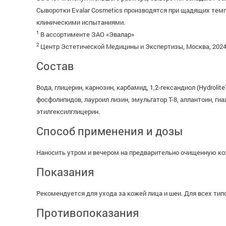
Сыворотки Evalar Cosmetics производятся при щадящих те
клиническими испытаниями.
1
В ассортименте ЗАО «Эвалар»
2
Центр Эстетической Медицины и Экспертизы, Москва, 202
Состав
Вода, глицерин, карнозин, карбамид, 1,2-гександиол (Hydroli
фосфолипидов, лауроил лизин, эмульгатор Т-8, аллантоин, ги
этилгексилглицерин.
Способ применения и дозы
Наносить утром и вечером на предварительно очищенную ко
Показания
Рекомендуется для ухода за кожей лица и шеи. Для всех тип
Противопоказания