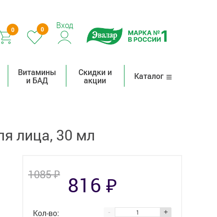
Вход
0
0
Витамины
Скидки и
Каталог
и БАД
акции
я лица, 30 мл
₽
1085
₽
816
Кол-во:
-
+