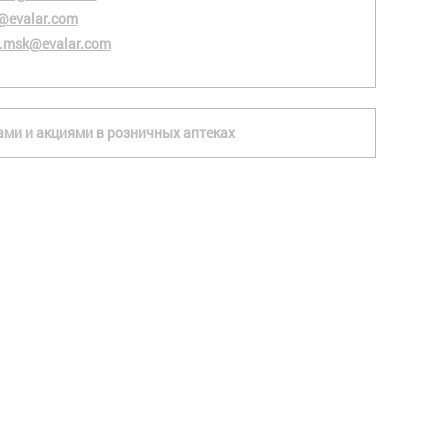
@evalar.com
.msk@evalar.com
ками и акциями в розничных аптеках