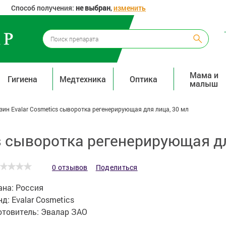
Способ получения:
не выбран
,
изменить
Мама и
Гигиена
Медтехника
Оптика
малыш
зин Evalar Cosmetics сыворотка регенерирующая для лица, 30 мл
s сыворотка регенерирующая дл
0 отзывов
Поделиться
ана:
Россия
нд:
Evalar Cosmetics
отовитель:
Эвалар ЗАО