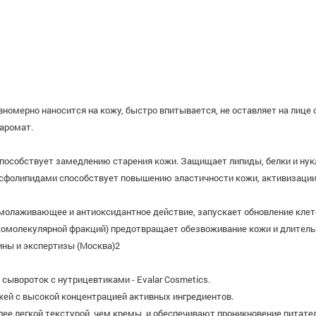
вномерно наносится на кожу, быстро впитывается, не оставляет на лице
 аромат.
способствует замедлению старения кожи. Защищает липиды, белки и нук
осфолипидами способствует повышению эластичности кожи, активизации
молаживающее и антиоксидантное действие, запускает обновление клет
комолекулярной фракций) предотвращает обезвоживание кожи и длитель
ны и экспертизы (Москва)2
ывороток с нутрицевтиками - Evalar Cosmetics.
ожей с высокой концентрацией активных ингредиентов.
ее легкой текстурой, чем кремы, и обеспечивают проникновение питател