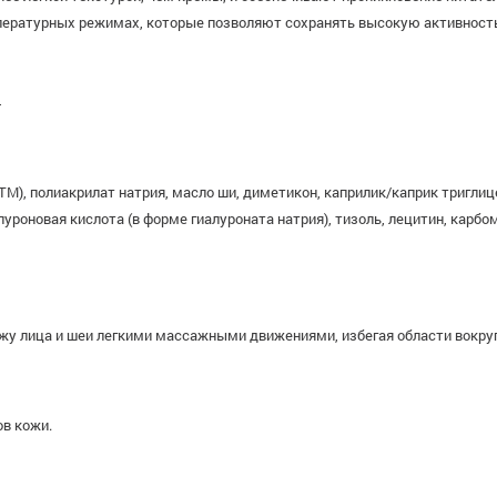
мпературных режимах, которые позволяют сохранять высокую активност
4
teTM), полиакрилат натрия, масло ши, диметикон, каприлик/каприк тригли
алуроновая кислота (в форме гиалуроната натрия), тизоль, лецитин, кар
жу лица и шеи легкими массажными движениями, избегая области вокруг
ов кожи.