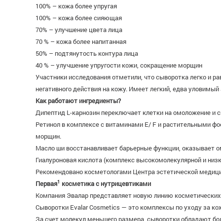
100% – кожа более упругая
100% – кожа более сияющая
70% – улучшение цвета лица
70 % – кожа более напитанная
50% – подтянутость контура лица
40 % – улучшение упругости кожи, сокращение морщин
Участники исследования отметили, что сыворотка легко и ра
негативного действия на кожу. Имеет легкий, едва уловимый
Как работают ингредиенты?
Дипептид L-карнозин переключает клетки на омоложение и 
Ретинол в комплексе с витаминами E/ F и растительными ф
морщин.
Масло ши восстанавливает барьерные функции, оказывает о
Гиалуроновая кислота (комплекс высокомолекулярной и низ
Рекомендовано косметологами Центра эстетической медици
1
Первая
косметика с нутрицевтиками
Компания Эвалар представляет новую линию косметических с
Сыворотки Evalar Cosmetics — это комплексы по уходу за к
За счет молекул меньшего размера, сыворотки обладают бол