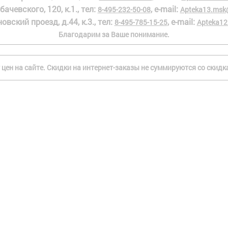
бачевского, 120, к.1., тел:
, e-mail:
8-495-232-50-08
Apteka13.msk
овский проезд, д.44, к.3., тел:
, e-mail:
8-495-785-15-25
Apteka12
Благодарим за Ваше понимание.
 цен на сайте. Скидки на интернет-заказы не суммируются со скид