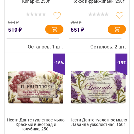
Кипарис, 250г
Кокос и франжипани, 250г
₽
₽
614
769
₽
₽
519
651
Осталось: 1 шт.
Осталось: 2 шт.
-15%
-15%
Нести Данте туалетное мыло
Нести Данте туалетное мыло
Красный виноград и
Лаванда узколистная, 150г
голубика, 250г