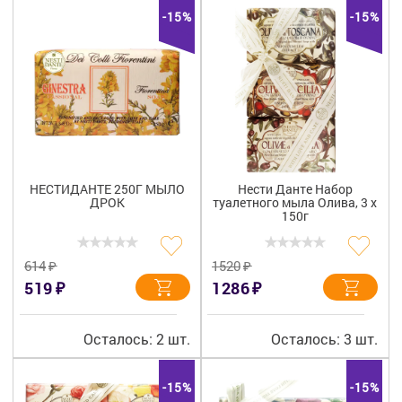
+7 (495) 921-40-74
Вакансии
-15%
-15%
НЕСТИДАНТЕ 250Г МЫЛО
Нести Данте Набор
ДРОК
туалетного мыла Олива, 3 х
150г
₽
₽
614
1520
₽
₽
519
1286
Осталось: 2 шт.
Осталось: 3 шт.
-15%
-15%