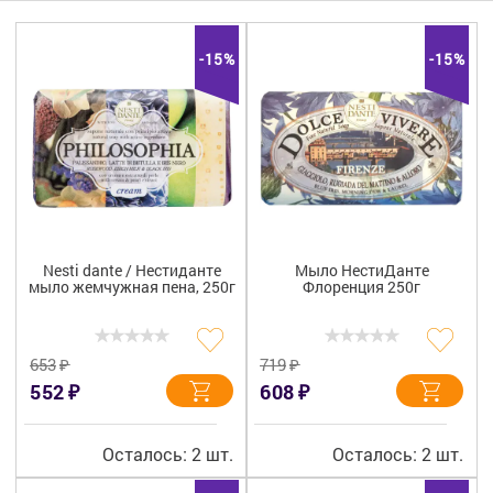
Гигиена
Изделия медицинского назначения
-15%
-15%
Планирование семьи
Медтехника
Оптика
Ортопедия
Nesti dante / Нестиданте
Мыло НестиДанте
мыло жемчужная пена, 250г
Флоренция 250г
Мама и малыш
Уход за больными
₽
₽
653
719
₽
₽
552
608
Витамины
и БАД
Скидки и акции
Осталось: 2 шт.
Осталось: 2 шт.