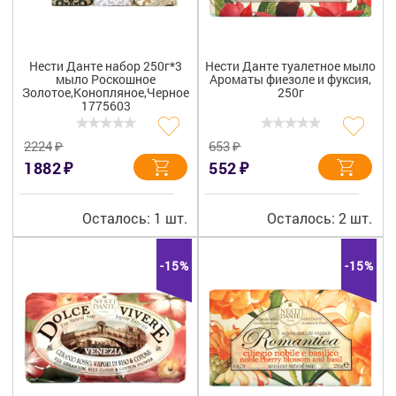
Нести Данте набор 250г*3
Нести Данте туалетное мыло
мыло Роскошное
Ароматы фиезоле и фуксия,
Золотое,Конопляное,Черное
250г
1775603
₽
₽
2224
653
₽
₽
1882
552
Осталось: 1 шт.
Осталось: 2 шт.
-15%
-15%