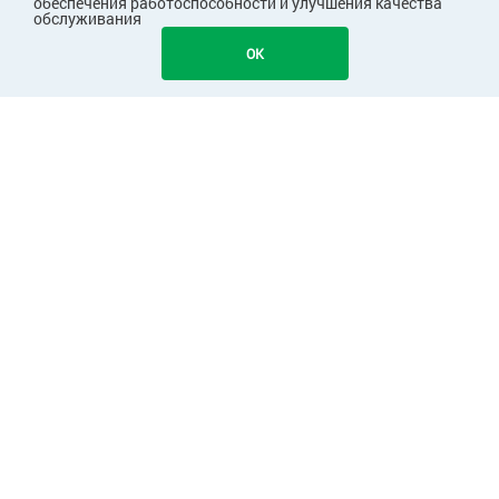
обеспечения работоспособности и улучшения качества
обслуживания
OK
ПОКУПАТЕЛЯМ
КОМПАНИЯ
ПАРТНЕРАМ
Узнавайте первыми о скидках и акциях!
Подписаться