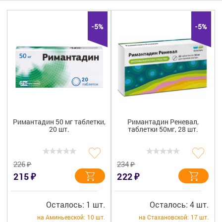
Гигиена
Изделия медицинского назначения
-5%
-5%
Планирование семьи
Медтехника
Оптика
Ортопедия
Римантадин 50 мг таблетки,
Римантадин Реневал,
20 шт.
таблетки 50мг, 28 шт.
Мама и малыш
Уход за больными
₽
₽
226
234
₽
₽
215
222
Витамины
и БАД
Скидки и акции
Осталось: 1 шт.
Осталось: 4 шт.
на Аминьевской:
10 шт.
на Стахановской:
17 шт.