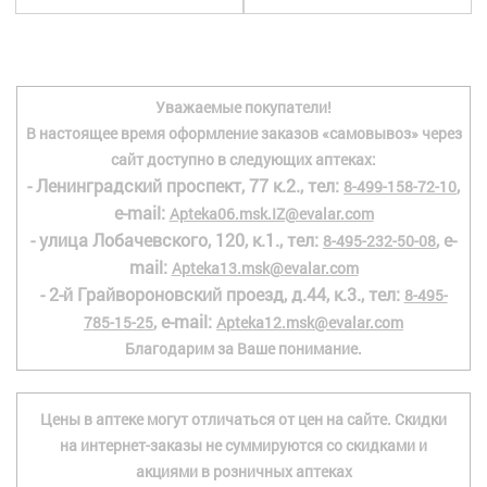
+7 (495) 921-40-74
Вакансии
Уважаемые покупатели!
В настоящее время оформление заказов «самовывоз» через
сайт доступно в следующих аптеках:
- Ленинградский проспект, 77 к.2., тел:
,
8-499-158-72-10
e-mail:
Apteka06.msk.IZ@evalar.com
- улица Лобачевского, 120, к.1., тел:
, e-
8-495-232-50-08
mail:
Apteka13.msk@evalar.com
- 2-й Грайвороновский проезд, д.44, к.3., тел:
8-495-
, e-mail:
785-15-25
Apteka12.msk@evalar.com
Благодарим за Ваше понимание.
Цены в аптеке могут отличаться от цен на сайте. Скидки
на интернет-заказы не суммируются со скидками и
акциями в розничных аптеках