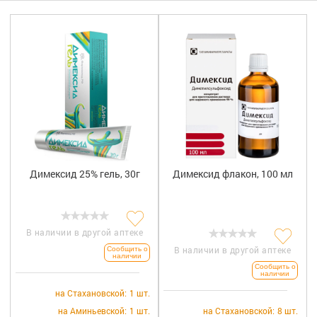
Гигиена
Изделия медицинского назначения
Планирование семьи
Медтехника
Оптика
Ортопедия
Димексид 25% гель, 30г
Димексид флакон, 100 мл
Мама и малыш
Уход за больными
В наличии в другой аптеке
В наличии в другой аптеке
Сообщить о
Витамины
и БАД
наличии
Сообщить о
наличии
Скидки и акции
на Стахановской:
1 шт.
на Аминьевской:
1 шт.
на Стахановской:
8 шт.