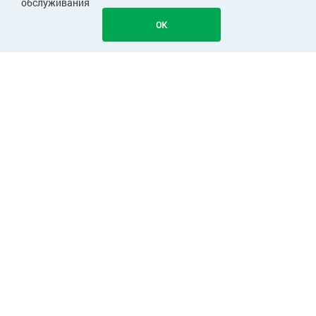
обслуживания
OK
ПОКУПАТЕЛЯМ
КОМПАНИЯ
ПАРТНЕРАМ
Узнавайте первыми о скидках и акциях!
Подписаться
Cправочная служба: