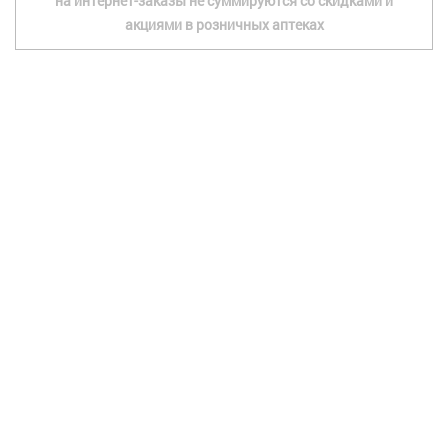
на интернет-заказы не суммируются со скидками и
акциями в розничных аптеках