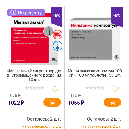
Гигиена
Изделия медицинского назначения
-5%
-5%
Планирование семьи
Медтехника
Оптика
Ортопедия
Мильгамма 2 мл раствор для
Мильгамма композитум 100
внутримышечного введения,
мг + 100 мг таблетки, 30 шт.
Мама и малыш
10 шт.
Уход за больными
₽
₽
1076
1110
₽
₽
1022
1055
Витамины
и БАД
Скидки и акции
Осталось: 2 шт.
Осталось: 2 шт.
на Стахановской:
2 шт.
на Стахановской:
2 шт.