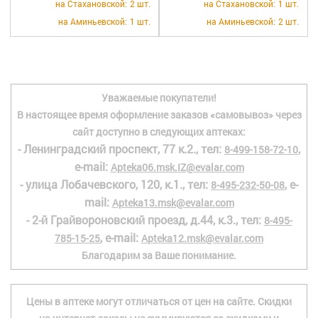
на Стахановской:
2 шт.
на Стахановской:
1 шт.
на Аминьевской:
1 шт.
на Аминьевской:
2 шт.
Уважаемые покупатели!
В настоящее время оформление заказов «самовывоз» через
сайт доступно в следующих аптеках:
- Ленинградский проспект, 77 к.2., тел:
,
8-499-158-72-10
e-mail:
Apteka06.msk.IZ@evalar.com
- улица Лобачевского, 120, к.1., тел:
, e-
8-495-232-50-08
mail:
Apteka13.msk@evalar.com
- 2-й Грайвороновский проезд, д.44, к.3., тел:
8-495-
, e-mail:
785-15-25
Apteka12.msk@evalar.com
Благодарим за Ваше понимание.
Цены в аптеке могут отличаться от цен на сайте. Скидки