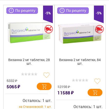
Гигиена
Изделия медицинского назначения
-5%
-5%
Планирование семьи
Медтехника
Оптика
Ортопедия
Визанна 2 мг таблетки, 28
Визанна 2 мг таблетки, 84
шт.
шт.
Мама и малыш
Уход за больными
₽
5332
₽
5065
₽
12198
Витамины
и БАД
₽
11588
Скидки и акции
Осталось: 1 шт.
Осталось: 1 шт.
на Стахановской:
1 шт.