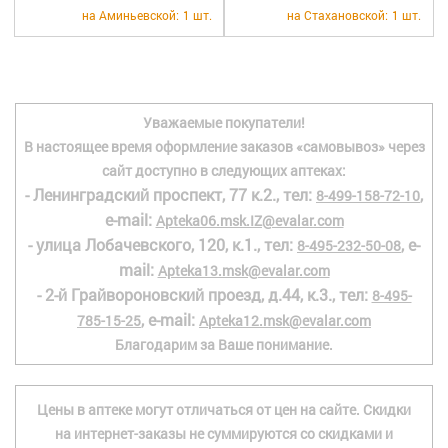
+7 (495) 921-40-74
Вакансии
на Аминьевской:
1 шт.
на Стахановской:
1 шт.
Уважаемые покупатели!
В настоящее время оформление заказов «самовывоз» через
сайт доступно в следующих аптеках:
- Ленинградский проспект, 77 к.2., тел:
,
8-499-158-72-10
e-mail:
Apteka06.msk.IZ@evalar.com
- улица Лобачевского, 120, к.1., тел:
, e-
8-495-232-50-08
mail:
Apteka13.msk@evalar.com
- 2-й Грайвороновский проезд, д.44, к.3., тел:
8-495-
, e-mail:
785-15-25
Apteka12.msk@evalar.com
Благодарим за Ваше понимание.
Цены в аптеке могут отличаться от цен на сайте. Скидки
на интернет-заказы не суммируются со скидками и