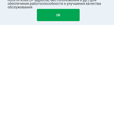
обеспечения работоспособности и улучшения качества
обслуживания
OK
ПОКУПАТЕЛЯМ
КОМПАНИЯ
ПАРТНЕРАМ
Узнавайте первыми о скидках и акциях!
Подписаться