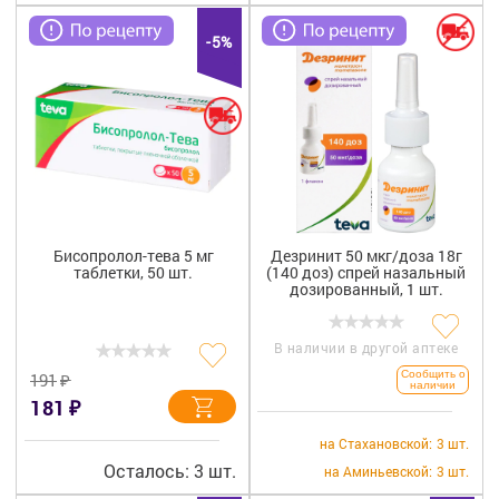
-5%
Бисопролол-тева 5 мг
Дезринит 50 мкг/доза 18г
таблетки, 50 шт.
(140 доз) спрей назальный
дозированный, 1 шт.
В наличии в другой аптеке
₽
Сообщить о
191
наличии
₽
181
на Стахановской:
3 шт.
Осталось: 3 шт.
на Аминьевской:
3 шт.