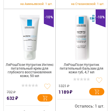
+7 (495) 921-40-74
Вакансии
на Аминьевской:
1 шт.
на Стахановской:
1 шт.
-10%
-10%
ЛяРошПозе Нутритик Интенс
ЛяРошПозе Нутритик
питательный крем для
питательный бальзам для
глубокого восстановления
кожи губ, 4,7 мл
кожи, 50 мл
₽
1321
₽
1189
₽
702
₽
632
Осталось: 1 шт.