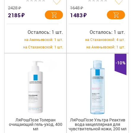
₽
₽
2428
1648
₽
₽
2185
1483
Осталось: 1 шт.
Осталось: 1 шт.
на Аминьевской:
1 шт.
на Стахановской:
4 шт.
на Стахановской:
1 шт.
на Аминьевской:
1 шт.
-10%
ЛяРошПозе Толеран
ЛяРошПозе Ультра Реактив
очищающий гель-уход, 400
вода мицеллярная для
мл
чувствительной кожи, 200 мл