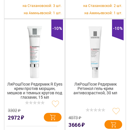
на Стахановской:
3 шт.
на Стахановской:
2 шт.
на Аминьевской:
1 шт.
на Аминьевской:
1 шт.
-10%
-10%
ЛяРошПозе Редермик R Eyes
ЛяРошПозе Редермик
крем против морщин,
Ретинол гель-крем
мешков и темных кругов под
антивозрастной, 30 мл
глазами, 15 мл
₽
3302
₽
2972
₽
4073
₽
3666