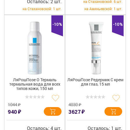
Осталось: 2 шт.
на Стахановской:
6 шт.
на Стахановской:
1 шт.
на Аминьевской:
1 шт.
-10%
-10%
ЛяРошПозе О Термаль
ЛяРошПозе Редермик C крем
термальная вода для всех
для глаз, 15 мл
типов кожи, 150 мл
₽
₽
1044
4030
₽
₽
940
3627
Осталось: 4 шт.
Осталось: 1 шт.