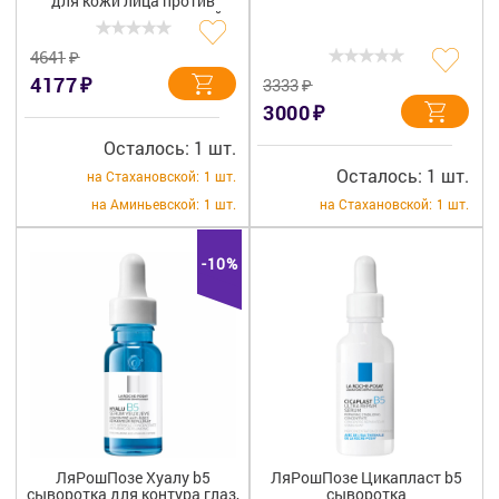
для кожи лица против
морщин с гиалуроновой
кислотой и витамином B5, 50
мл
₽
4641
₽
4177
₽
3333
₽
3000
Осталось: 1 шт.
Осталось: 1 шт.
на Стахановской:
1 шт.
на Аминьевской:
1 шт.
на Стахановской:
1 шт.
-10%
ЛяРошПозе Хуалу b5
ЛяРошПозе Цикапласт b5
сыворотка для контура глаз,
сыворотка