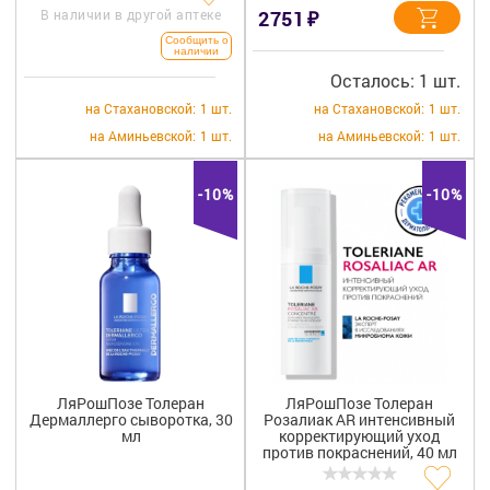
₽
В наличии в другой аптеке
2751
Сообщить о
наличии
Осталось: 1 шт.
на Стахановской:
1 шт.
на Стахановской:
1 шт.
на Аминьевской:
1 шт.
на Аминьевской:
1 шт.
-10%
-10%
ЛяРошПозе Толеран
ЛяРошПозе Толеран
Дермаллерго сыворотка, 30
Розалиак AR интенсивный
мл
корректирующий уход
против покраснений, 40 мл