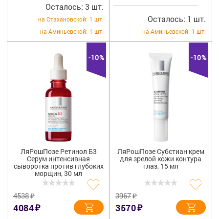
Осталось: 3 шт.
Осталось: 1 шт.
на Стахановской:
1 шт.
на Аминьевской:
1 шт.
на Аминьевской:
1 шт.
-10%
-10%
ЛяРошПозе Ретинол Б3
ЛяРошПозе Субстиан крем
Серум интенсивная
для зрелой кожи контура
сыворотка против глубоких
глаз, 15 мл
морщин, 30 мл
₽
₽
4538
3967
₽
₽
4084
3570