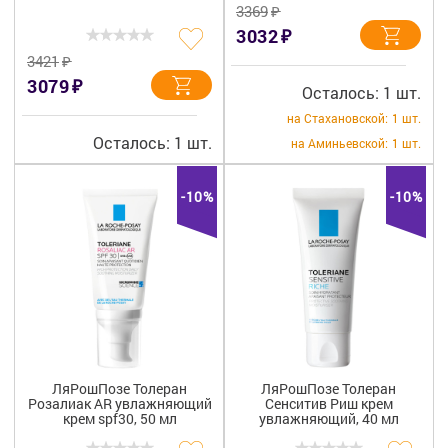
₽
3369
₽
3032
₽
3421
₽
3079
Осталось: 1 шт.
на Стахановской:
1 шт.
Осталось: 1 шт.
на Аминьевской:
1 шт.
-10%
-10%
ЛяРошПозе Толеран
ЛяРошПозе Толеран
Розалиак AR увлажняющий
Сенситив Риш крем
крем spf30, 50 мл
увлажняющий, 40 мл