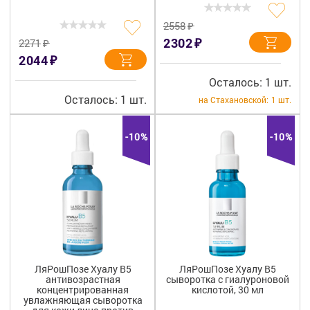
₽
2558
₽
2302
₽
2271
₽
2044
Осталось: 1 шт.
Осталось: 1 шт.
на Стахановской:
1 шт.
-10%
-10%
ЛяРошПозе Хуалу B5
ЛяРошПозе Хуалу B5
антивозрастная
сыворотка с гиалуроновой
концентрированная
кислотой, 30 мл
увлажняющая сыворотка