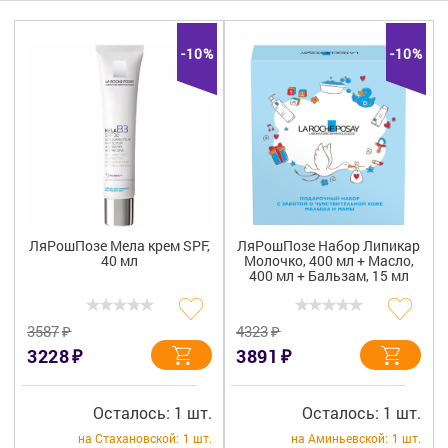
Гигиена
Изделия медицинского назначения
-10%
-10%
Планирование семьи
Медтехника
Оптика
Ортопедия
ЛяРошПозе Мела крем SPF,
ЛяРошПозе Набор Липикар
40 мл
Молочко, 400 мл + Масло,
Мама и малыш
400 мл + Бальзам, 15 мл
Уход за больными
₽
₽
3587
4323
₽
₽
3228
3891
Витамины
и БАД
Скидки и акции
Осталось: 1 шт.
Осталось: 1 шт.
на Стахановской:
1 шт.
на Аминьевской:
1 шт.