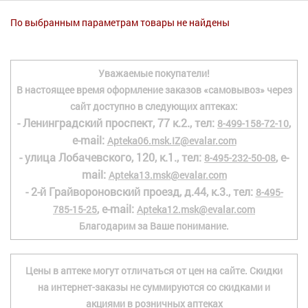
Гигиена
По выбранным параметрам товары не найдены
Изделия медицинского назначения
Планирование семьи
Уважаемые покупатели!
В настоящее время оформление заказов «самовывоз» через
Медтехника
сайт доступно в следующих аптеках:
- Ленинградский проспект, 77 к.2., тел:
,
8-499-158-72-10
Оптика
e-mail:
Apteka06.msk.IZ@evalar.com
Ортопедия
- улица Лобачевского, 120, к.1., тел:
, e-
8-495-232-50-08
mail:
Apteka13.msk@evalar.com
Мама и малыш
- 2-й Грайвороновский проезд, д.44, к.3., тел:
8-495-
, e-mail:
785-15-25
Apteka12.msk@evalar.com
Уход за больными
Благодарим за Ваше понимание.
Витамины
и БАД
Цены в аптеке могут отличаться от цен на сайте. Скидки
Скидки и акции
на интернет-заказы не суммируются со скидками и
акциями в розничных аптеках