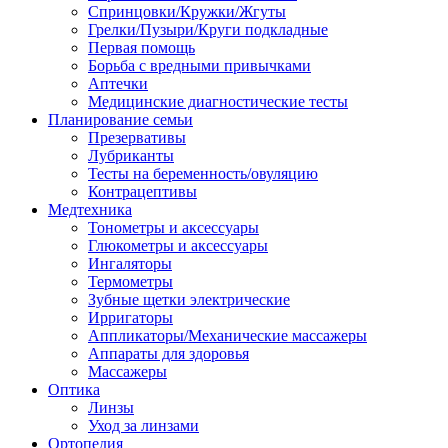
Спринцовки/Кружки/Жгуты
Грелки/Пузыри/Круги подкладные
Первая помощь
Борьба с вредными привычками
Аптечки
Медицинские диагностические тесты
Планирование семьи
Презервативы
Лубриканты
Тесты на беременность/овуляцию
Контрацептивы
Медтехника
Тонометры и аксессуары
Глюкометры и аксессуары
Ингаляторы
Термометры
Зубные щетки электрические
Ирригаторы
Аппликаторы/Механические массажеры
Аппараты для здоровья
Массажеры
Оптика
Линзы
Уход за линзами
Ортопедия