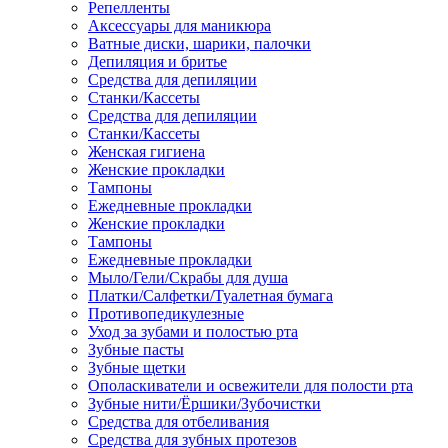
Репелленты
Аксессуары для маникюра
Ватные диски, шарики, палочки
Депиляция и бритье
Средства для депиляции
Станки/Кассеты
Средства для депиляции
Станки/Кассеты
Женская гигиена
Женские прокладки
Тампоны
Ежедневные прокладки
Женские прокладки
Тампоны
Ежедневные прокладки
Мыло/Гели/Скрабы для душа
Платки/Салфетки/Туалетная бумага
Противопедикулезные
Уход за зубами и полостью рта
Зубные пасты
Зубные щетки
Ополаскиватели и освежители для полости рта
Зубные нити/Ёршики/Зубочистки
Средства для отбеливания
Средства для зубных протезов