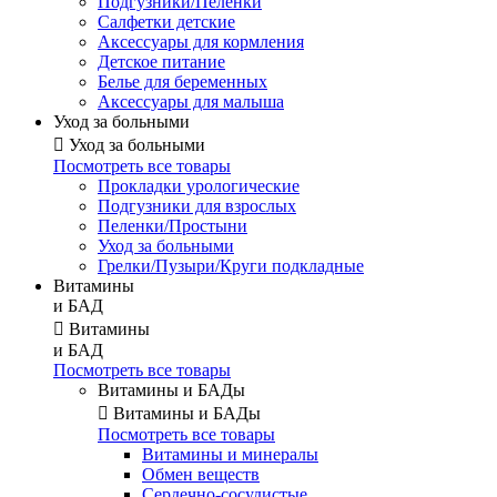
Подгузники/Пеленки
Салфетки детские
Аксессуары для кормления
Детское питание
Белье для беременных
Аксессуары для малыша
Уход за больными

Уход за больными
Посмотреть все товары
Прокладки урологические
Подгузники для взрослых
Пеленки/Простыни
Уход за больными
Грелки/Пузыри/Круги подкладные
Витамины
и БАД

Витамины
и БАД
Посмотреть все товары
Витамины и БАДы

Витамины и БАДы
Посмотреть все товары
Витамины и минералы
Обмен веществ
Сердечно-сосудистые