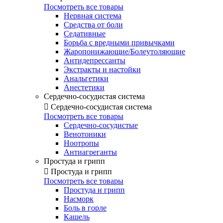
Посмотреть все товары
Нервная система
Средства от боли
Седативные
Борьба с вредными привычками
Жаропонижающие/Болеутоляющие
Антидепрессанты
Экстракты и настойки
Анальгетики
Анестетики
Сердечно-сосудистая система

Сердечно-сосудистая система
Посмотреть все товары
Сердечно-сосудистые
Венотоники
Ноотропы
Антиагреганты
Простуда и грипп

Простуда и грипп
Посмотреть все товары
Простуда и грипп
Насморк
Боль в горле
Кашель