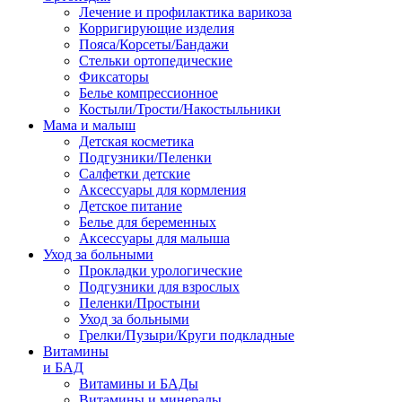
Лечение и профилактика варикоза
Корригирующие изделия
Пояса/Корсеты/Бандажи
Стельки ортопедические
Фиксаторы
Белье компрессионное
Костыли/Трости/Накостыльники
Мама и малыш
Детская косметика
Подгузники/Пеленки
Салфетки детские
Аксессуары для кормления
Детское питание
Белье для беременных
Аксессуары для малыша
Уход за больными
Прокладки урологические
Подгузники для взрослых
Пеленки/Простыни
Уход за больными
Грелки/Пузыри/Круги подкладные
Витамины
и БАД
Витамины и БАДы
Витамины и минералы