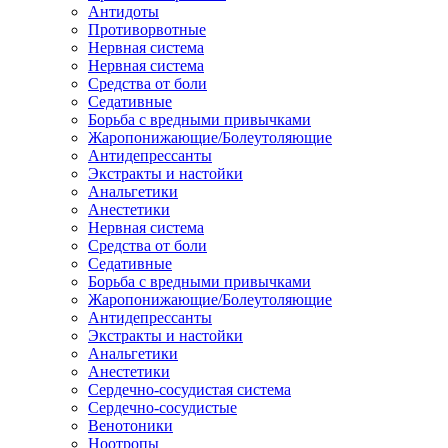
Антидоты
Противорвотные
Нервная система
Нервная система
Средства от боли
Седативные
Борьба с вредными привычками
Жаропонижающие/Болеутоляющие
Антидепрессанты
Экстракты и настойки
Анальгетики
Анестетики
Нервная система
Средства от боли
Седативные
Борьба с вредными привычками
Жаропонижающие/Болеутоляющие
Антидепрессанты
Экстракты и настойки
Анальгетики
Анестетики
Сердечно-сосудистая система
Сердечно-сосудистые
Венотоники
Ноотропы