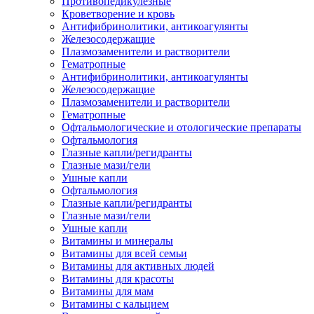
Противопедикулезные
Кроветворение и кровь
Антифибринолитики, антикоагулянты
Железосодержащие
Плазмозаменители и растворители
Гематропные
Антифибринолитики, антикоагулянты
Железосодержащие
Плазмозаменители и растворители
Гематропные
Офтальмологические и отологические препараты
Офтальмология
Глазные капли/регидранты
Глазные мази/гели
Ушные капли
Офтальмология
Глазные капли/регидранты
Глазные мази/гели
Ушные капли
Витамины и минералы
Витамины для всей семьи
Витамины для активных людей
Витамины для красоты
Витамины для мам
Витамины с кальцием