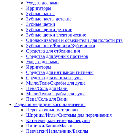
Уход за деснами
Ирригаторы
Зубные пасты
Зубные пасты детские
Зубные щетки
Зубные щетки детские
Зубные щетки электрические
Ополаскиватели и освежители для полости рта
Зубные нити/Ёршики/Зубочистки
Средства для отбеливания
Средства для зубных протезов
Уход за деснами
Ирригаторы
Средства для интимной гигиены
Средства для ванны и душа
Мыло/Гели/Скрабы для душа
Пена/Соль для Ванн
Мыло/Гели/Скрабы для душа
Пена/Соль для Ванн
Изделия медицинского назначения
Перевязочные материалы
Шприцы/Иглы/Системы для переливания
Катетеры, контейнеры, беруши
Пипетки/Банки/Маски
Перчатки/Напальчник/Бахилы