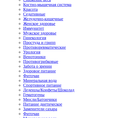
Костно-мышечная система
Красота
Седативные
Желудочно-кишечные
Женское здоровье
Иммунитет
Мужское здоровье
Гинекология
Простуда и грипп
Противоревматические
Урология
Венотоники
Противогрибковые
Забота о зрении
Здоровое питание
Фиточаи
Минеральная вода
Спортивное питание
Леденцы/Конфеты/Шоколад
Гематогены
Мюсли/Батончики
Питание диетическое
Заменители сахара
Фиточаи