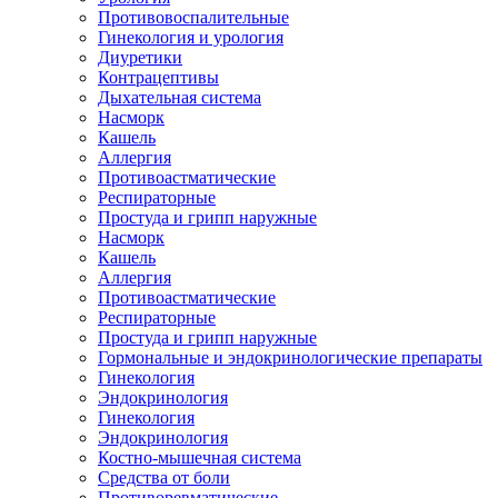
Противовоспалительные
Гинекология и урология
Диуретики
Контрацептивы
Дыхательная система
Насморк
Кашель
Аллергия
Противоастматические
Респираторные
Простуда и грипп наружные
Насморк
Кашель
Аллергия
Противоастматические
Респираторные
Простуда и грипп наружные
Гормональные и эндокринологические препараты
Гинекология
Эндокринология
Гинекология
Эндокринология
Костно-мышечная система
Средства от боли
Противоревматические