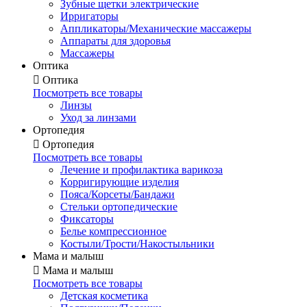
Зубные щетки электрические
Ирригаторы
Аппликаторы/Механические массажеры
Аппараты для здоровья
Массажеры
Оптика

Оптика
Посмотреть все товары
Линзы
Уход за линзами
Ортопедия

Ортопедия
Посмотреть все товары
Лечение и профилактика варикоза
Корригирующие изделия
Пояса/Корсеты/Бандажи
Стельки ортопедические
Фиксаторы
Белье компрессионное
Костыли/Трости/Накостыльники
Мама и малыш

Мама и малыш
Посмотреть все товары
Детская косметика