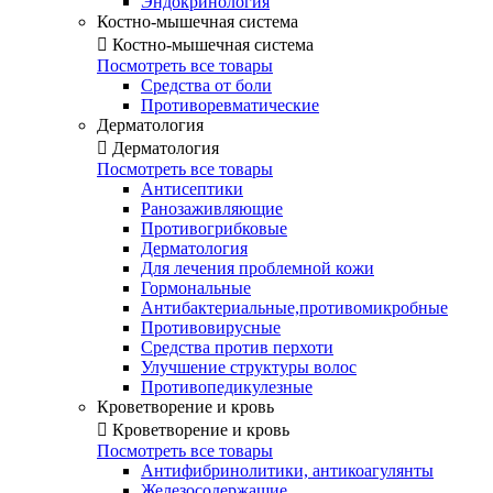
Эндокринология
Костно-мышечная система

Костно-мышечная система
Посмотреть все товары
Средства от боли
Противоревматические
Дерматология

Дерматология
Посмотреть все товары
Антисептики
Ранозаживляющие
Противогрибковые
Дерматология
Для лечения проблемной кожи
Гормональные
Антибактериальные,противомикробные
Противовирусные
Средства против перхоти
Улучшение структуры волос
Противопедикулезные
Кроветворение и кровь

Кроветворение и кровь
Посмотреть все товары
Антифибринолитики, антикоагулянты
Железосодержащие