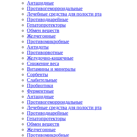
Антацидные
Противогеморроидальные
Лечебные средства для полости рта
Противодиарейные
Гепатопротекторы
Обмен веществ
Желчегонные
Противомикробные
Антидоты
Противорвотные
Желудочно-кишечные
Снижение веса
Витамины и минералы
Сорбенты
Слабительные
Пробиотики
Ферментные
Антацидные
Противогеморроидальные
Лечебные средства для полости рта
Противодиарейные
Гепатопротекторы
Обмен веществ
Желчегонные
Противомикробные