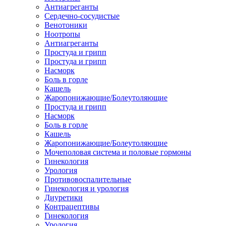
Антиагреганты
Сердечно-сосудистые
Венотоники
Ноотропы
Антиагреганты
Простуда и грипп
Простуда и грипп
Насморк
Боль в горле
Кашель
Жаропонижающие/Болеутоляющие
Простуда и грипп
Насморк
Боль в горле
Кашель
Жаропонижающие/Болеутоляющие
Мочеполовая система и половые гормоны
Гинекология
Урология
Противовоспалительные
Гинекология и урология
Диуретики
Контрацептивы
Гинекология
Урология