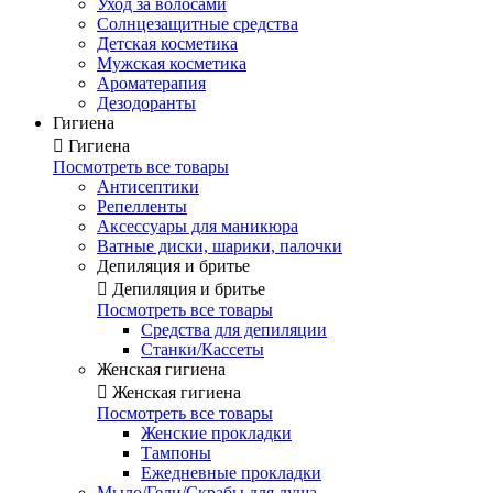
Уход за волосами
Солнцезащитные средства
Детская косметика
Мужская косметика
Ароматерапия
Дезодоранты
Гигиена

Гигиена
Посмотреть все товары
Антисептики
Репелленты
Аксессуары для маникюра
Ватные диски, шарики, палочки
Депиляция и бритье

Депиляция и бритье
Посмотреть все товары
Средства для депиляции
Станки/Кассеты
Женская гигиена

Женская гигиена
Посмотреть все товары
Женские прокладки
Тампоны
Ежедневные прокладки
Мыло/Гели/Скрабы для душа