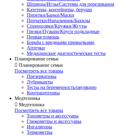
Шприцы/Иглы/Системы для переливания
Катетеры, контейнеры, беруши
Пипетки/Банки/Маски
Перчатки/Напальчник/Бахилы
Спринцовки/Кружки/Жгуты
Грелки/Пузыри/Круги подкладные
Первая помощь
Борьба с вредными привычками
Аптечки
Медицинские диагностические тесты
Планирование семьи

Планирование семьи
Посмотреть все товары
Презервативы
Лубриканты
Тесты на беременность/овуляцию
Контрацептивы
Медтехника

Медтехника
Посмотреть все товары
Тонометры и аксессуары
Глюкометры и аксессуары
Ингаляторы
Термометры