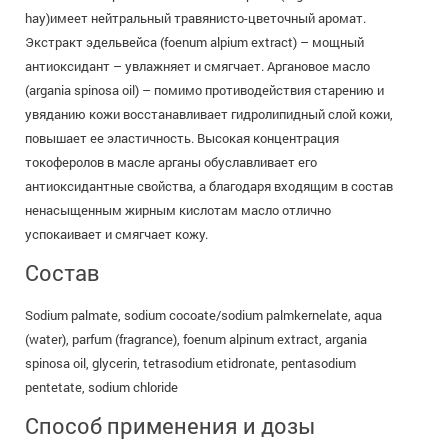
hay)имеет нейтральный травянисто-цветочный аромат.
Экстракт эдельвейса (foenum alpium extract) – мощный
антиоксидант – увлажняет и смягчает. Аргановое масло
(argania spinosa oil) – помимо противодействия старению и
увяданию кожи восстанавливает гидролипидный слой кожи,
повышает ее эластичность. Высокая концентрация
токоферолов в масле арганы обуславливает его
антиоксидантные свойства, а благодаря входящим в состав
ненасыщенным жирным кислотам масло отлично
успокаивает и смягчает кожу.
Состав
Sodium palmate, sodium cocoate/sodium palmkernelate, aqua
(water), parfum (fragrance), foenum alpinum extract, argania
spinosa oil, glycerin, tetrasodium etidronate, pentasodium
pentetate, sodium chloride
Способ применения и дозы