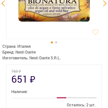
Гигиена
Изделия медицинского назначения
Планирование семьи
Медтехника
Оптика
Страна:
Италия
Бренд:
Nesti Dante
Ортопедия
Изготовитель:
Nesti Dante S.R.L.
Мама и малыш
₽
769
₽
651
Уход за больными
Витамины
и БАД
Наличие:
Скидки и акции
Осталось: 2 шт.