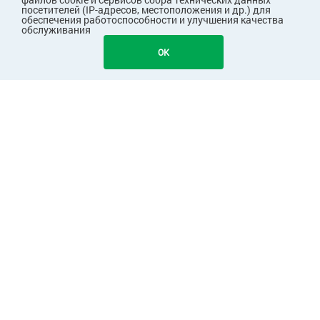
посетителей (IP-адресов, местоположения и др.) для
обеспечения работоспособности и улучшения качества
обслуживания
651
В КОРЗИНУ
OK
ПОКУПАТЕЛЯМ
КОМПАНИЯ
ПАРТНЕРАМ
Узнавайте первыми о скидках и акциях!
Подписаться