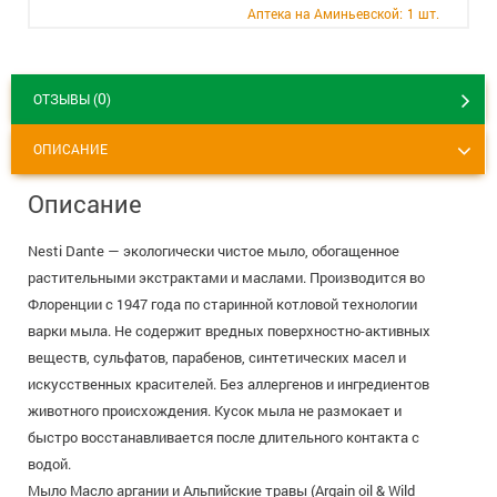
+7 (495) 921-40-74
Вакансии
Аптека на Аминьевской:
1 шт.
0
ОТЗЫВЫ (
)
ОПИСАНИЕ
Описание
Nesti Dante — экологически чистое мыло, обогащенное
растительными экстрактами и маслами. Производится во
Флоренции с 1947 года по старинной котловой технологии
варки мыла. Не содержит вредных поверхностно-активных
веществ, сульфатов, парабенов, синтетических масел и
искусственных красителей. Без аллергенов и ингредиентов
животного происхождения. Кусок мыла не размокает и
быстро восстанавливается после длительного контакта с
водой.
Мыло Масло аргании и Альпийские травы (Argain oil & Wild