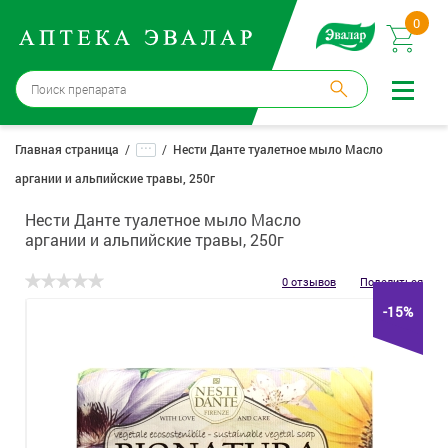
0
Москва
→
12 аптек
...
Главная страница
Нести Данте туалетное мыло Масло
аргании и альпийские травы, 250г
Войти |
Регистрация
Нести Данте туалетное мыло Масло
Доставка и оплата
аргании и альпийские травы, 250г
Способ получения:
не выбран
,
изменить
0 отзывов
Поделиться
-15%
Эвалар
Лекарства
Косметика