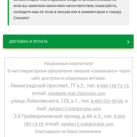
если вы заметили какое-либо несоответствие, пожалуйста,
сообщите нам об этом в письме или в комментарии к товару.
Спасибо!
ДОСТАВКА И ОПЛАТА
Уважаемые покупатели!
В настоящее время оформление заказов «самовывоз» через
сайт доступно в следующих аптеках:
- Ленинградский проспект, 77 к.2., тел:
,
8-499-158-72-10
e-mail:
Apteka06.msk.IZ@evalar.com
- улица Лобачевского, 120, к.1., тел:
, e-
8-495-232-50-08
mail:
Apteka13.msk@evalar.com
- 2-й Грайвороновский проезд, д.44, к.3., тел:
8-495-
, e-mail:
785-15-25
Apteka12.msk@evalar.com
Благодарим за Ваше понимание.