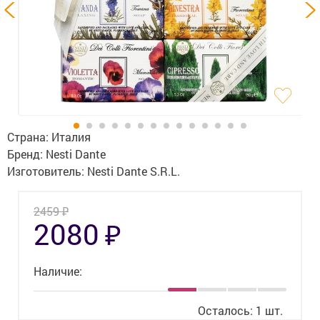
Гигиена
Изделия медицинского назначения
Планирование семьи
Медтехника
Оптика
Страна:
Италия
Бренд:
Nesti Dante
Ортопедия
Изготовитель:
Nesti Dante S.R.L.
Мама и малыш
₽
2459
₽
2080
Уход за больными
Витамины
и БАД
Наличие:
Скидки и акции
Осталось: 1 шт.