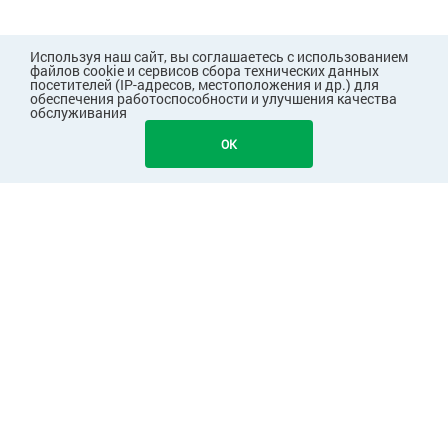
Используя наш сайт, вы соглашаетесь с использованием
файлов cookie и сервисов сбора технических данных
посетителей (IP-адресов, местоположения и др.) для
обеспечения работоспособности и улучшения качества
обслуживания
2080
В КОРЗИНУ
OK
ПОКУПАТЕЛЯМ
КОМПАНИЯ
ПАРТНЕРАМ
Узнавайте первыми о скидках и акциях!