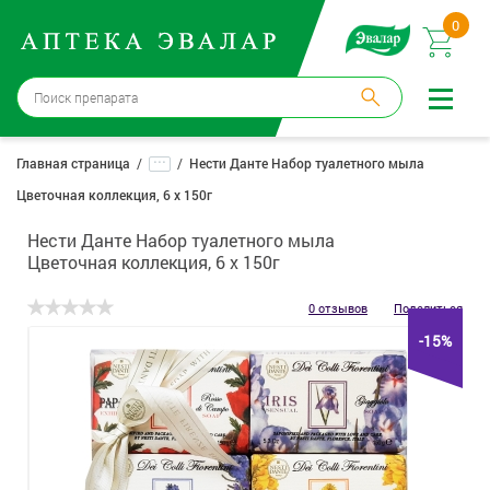
0
Москва
→
12 аптек
...
Главная страница
Нести Данте Набор туалетного мыла
Цветочная коллекция, 6 х 150г
Войти |
Регистрация
Нести Данте Набор туалетного мыла
Доставка и оплата
Цветочная коллекция, 6 х 150г
Способ получения:
не выбран
,
изменить
0 отзывов
Поделиться
-15%
Эвалар
Лекарства
Косметика