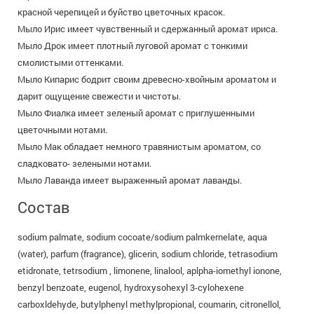
красной черепицей и буйство цветочных красок.
Мыло Ирис имеет чувственный и сдержанный аромат ириса.
Мыло Дрок имеет плотный луговой аромат с тонкими
смолистыми оттенками.
Мыло Кипарис бодрит своим древесно-хвойным ароматом и
дарит ощущение свежести и чистоты.
Мыло Фиалка имеет зеленый аромат с приглушенными
цветочными нотами.
Мыло Мак обладает немного травянистым ароматом, со
сладковато- зелеными нотами.
Мыло Лаванда имеет выраженный аромат лаванды.
Состав
sodium palmate, sodium cocoate/sodium palmkernelate, aqua
(water), parfum (fragrance), glicerin, sodium chloride, tetrasodium
etidronate, tetrsodium , limonene, linalool, aplpha-iomethyl ionone,
benzyl benzoate, eugenol, hydroxysohexyl 3-cylohexene
carboxldehyde, butylphenyl methylpropional, coumarin, citronellol,