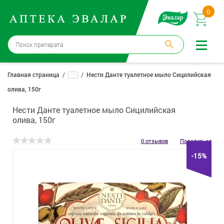
0
Москва
→
12 аптек
...
Главная страница
Нести Данте туалетное мыло Сицилийская
олива, 150г
Войти |
Регистрация
Нести Данте туалетное мыло Сицилийская
Доставка и оплата
олива, 150г
Способ получения:
не выбран
,
изменить
0 отзывов
Поделиться
-15%
Эвалар
Лекарства
Косметика