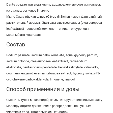
Dante создал три вида мыла, вдохновленные сортами оливок
из разных регионов Италии.
Мыло Сицилийская олива (Olivae di Sicilia) имеет фантазийный
растительный аромат. Экстракт листьев оливы (olea europaea
leaf extract) - основной компонент оливы - олеуропеин -
мощный антиоксидант.
Состав
Sodium palmate, sodium palm kernelate, aqua, glycerin, parfum,
sodium chloride, olea europaea leaf extract, tetrasodium
etidronate, pentasodium pentetate, benzyl salicylate, citronellol,
coumarin, eugenol, evemia furfuracea extract, hydroxyisohexyl 3-
cyclohexene carboxaldenyde, limonene, linalool
Способ применения и дозы
Смочить кусок мыла водой, намылить руки/ тело или мочалку,
массирующими движениями распределить по нужным
участкам тела. Тщательно смыть водой.