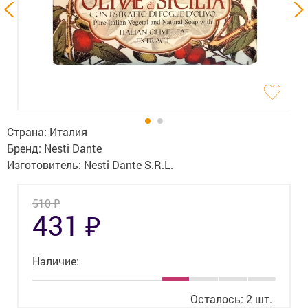
Гигиена
Изделия медицинского назначения
Планирование семьи
Медтехника
Оптика
Страна:
Италия
Бренд:
Nesti Dante
Ортопедия
Изготовитель:
Nesti Dante S.R.L.
Мама и малыш
₽
510
₽
431
Уход за больными
Витамины
и БАД
Наличие:
Скидки и акции
Осталось: 2 шт.