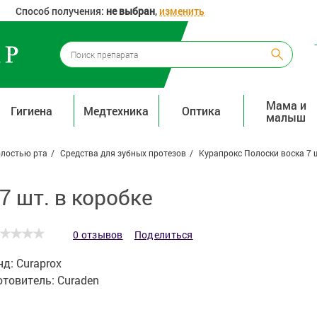
Способ получения:
не выбран
,
изменить
Мама и
Гигиена
Медтехника
Оптика
малыш
олостью рта
Средства для зубных протезов
Курапрокс Полоски воска 7 ш
7 шт. в коробке
0 отзывов
Поделиться
нд:
Curaprox
отовитель:
Curaden