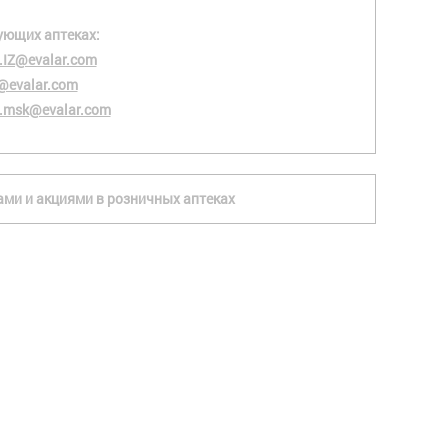
ующих аптеках:
.IZ@evalar.com
@evalar.com
.msk@evalar.com
ками и акциями в розничных аптеках