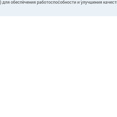
.) для обеспечения работоспособности и улучшения качест
ПАРТНЕРАМ
Для партнеров
Для поставщиков
Для собственников/
арендодателей
Предложение о
сотрудничестве