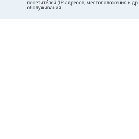
посетителей (IP-адресов, местоположения и др
обслуживания
ПОКУПАТЕЛЯМ
КОМПАНИЯ
Как сделать заказ
О нас
Способы оплаты
Новости
Доставка и возврат
Вопросы
Пользовательское
Лицензии
соглашение
Карьера
Договор публичной оферты