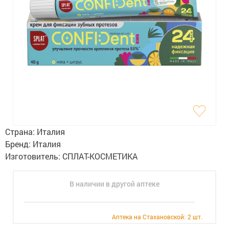
Гигиена
Изделия медицинского назначения
Планирование семьи
Медтехника
Оптика
Ортопедия
Страна:
Италия
Мама и малыш
Бренд:
Италия
Изготовитель:
СПЛАТ-КОСМЕТИКА
Уход за больными
В наличии в другой аптеке
Витамины
и БАД
Скидки и акции
Аптека на Стахановской:
2 шт.