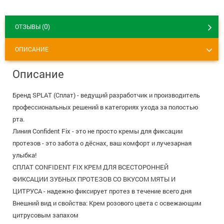
+7 (495) 921-40-74
Вакансии
0
ОТЗЫВЫ (
)
ОПИСАНИЕ
Описание
Бренд SPLAT (Сплат) - ведущий разработчик и производитель
профессиональных решений в категориях ухода за полостью
рта.
Линия Confident Fix - это не просто кремы для фиксации
протезов - это забота о дёснах, ваш комфорт и лучезарная
улыбка!
СПЛАТ CONFIDENT FIX КРЕМ ДЛЯ ВСЕСТОРОННЕЙ
ФИКСАЦИИ ЗУБНЫХ ПРОТЕЗОВ СО ВКУСОМ МЯТЫ И
ЦИТРУСА - на­деж­но фик­си­ру­ет про­тез в те­че­ние все­го дня
Внешний вид и свойства: Крем розового цвета с освежающим
цитрусовым запахом