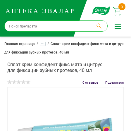
0
Москва
→
12 аптек
...
Главная страница
Сплат крем конфидент фикс мята и цитрус
для фиксации зубных протезов, 40 мл
Войти |
Регистрация
Сплат крем конфидент фикс мята и цитрус
Доставка и оплата
для фиксации зубных протезов, 40 мл
Способ получения:
не выбран
,
изменить
0 отзывов
Поделиться
Эвалар
Лекарства
Косметика