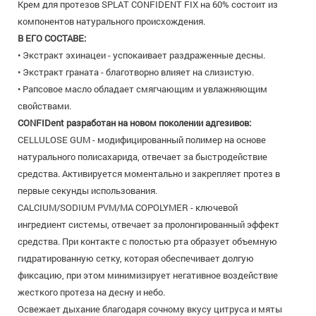
Крем для протезов SPLAT CONFIDENT FIX на 60% состоит из
компонентов натурального происхождения.
В ЕГО СОСТАВЕ:
• Экстракт эхинацеи - успокаивает раздраженные десны.
• Экстракт граната - благотворно влияет на слизистую.
• Рапсовое масло обладает смягчающим и увлажняющим
свойствами.
CONFIDent разработан на новом поколении адгезивов:
CELLULOSE GUM - модифицированный полимер на основе
натурального полисахарида, отвечает за быстродействие
средства. Активируется моментально и закрепляет протез в
первые секунды использования.
CALCIUM/SODIUM PVM/MA COPOLYMER - ключевой
ингредиент системы, отвечает за пролонгированный эффект
средства. При контакте с полостью рта образует объемную
гидратированную сетку, которая обеспечивает долгую
фиксацию, при этом минимизирует негативное воздействие
жесткого протеза на десну и небо.
Освежает дыхание благодаря сочному вкусу цитруса и мяты