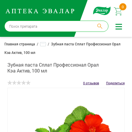
0
Москва
→
12 аптек
...
Главная страница
Зубная паста Сплат Профессионал Орал
Кэа Актив, 100 мл
Войти |
Регистрация
Зубная паста Сплат Профессионал Орал
Доставка и оплата
Кэа Актив, 100 мл
Способ получения:
не выбран
,
изменить
0 отзывов
Поделиться
Эвалар
Лекарства
Косметика