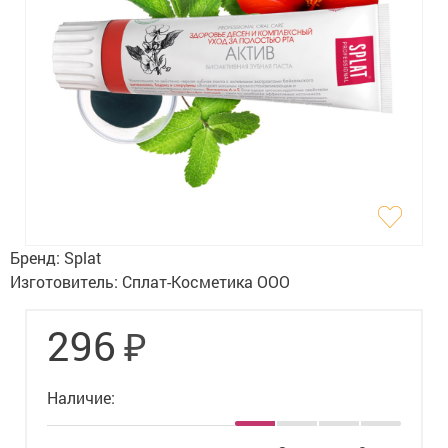
Гигиена
Изделия медицинского назначения
Планирование семьи
Медтехника
Оптика
Ортопедия
Бренд:
Splat
Мама и малыш
Изготовитель:
Сплат-Косметика ООО
Уход за больными
₽
296
Витамины
и БАД
Наличие:
Скидки и акции