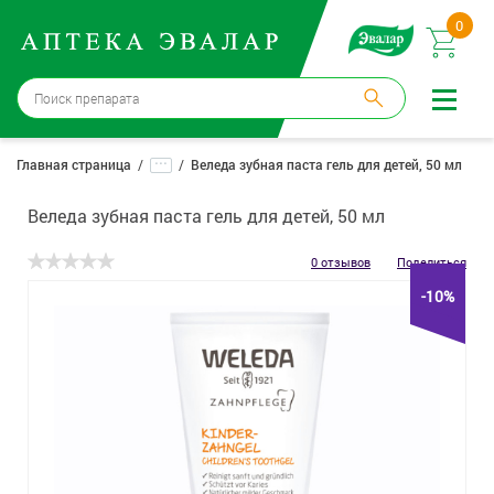
0
Москва
→
12 аптек
...
Главная страница
Веледа зубная паста гель для детей, 50 мл
Войти |
Регистрация
Веледа зубная паста гель для детей, 50 мл
Доставка и оплата
0 отзывов
Поделиться
-10%
Способ получения:
не выбран
,
изменить
Эвалар
Лекарства
Косметика