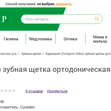
Способ получения:
не выбран
,
изменить
Мама и
Гигиена
Медтехника
Оптика
малыш
олостью рта
Зубные щетки
Курапрокс (Curaprox Ortho) зубная щетка орт
o) зубная щетка ортодоническая
0 отзывов
Поделиться
нд:
отовитель:
Curaden