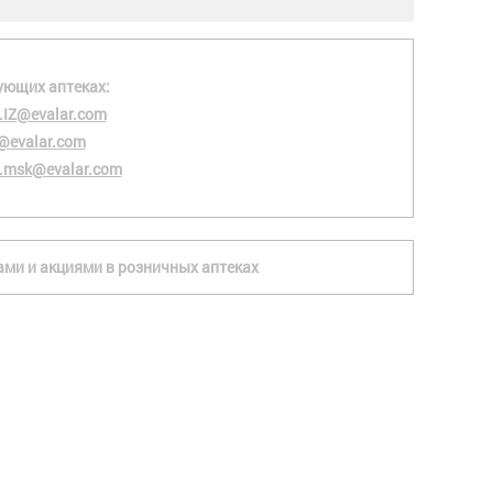
ующих аптеках:
.IZ@evalar.com
@evalar.com
.msk@evalar.com
ками и акциями в розничных аптеках