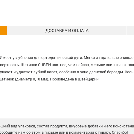
ДОСТАВКА И ОПЛАТА
. Имеет углубления для ортодонтической дуги. Мягко и тщательно очища
ерхность. Щетинки CUREN плотнее, чем нейлон, меньше впитывают вла
шают и удаляют зубной налет, особенно в зоне десневой борозды. Вось
етинок (диаметр 0,10 мм). Произведена в Швейцарии.
шний вид упаковки, состав продукта, вкусовые добавки и его консистен
сообщите нам об этом в письме или в комментарии к товару. Спасибо!