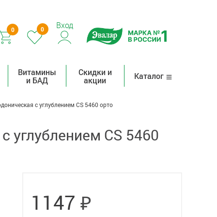
Вход
0
0
Витамины
Скидки и
Каталог
и БАД
акции
одоническая с углублением CS 5460 орто
 с углублением CS 5460
₽
1147