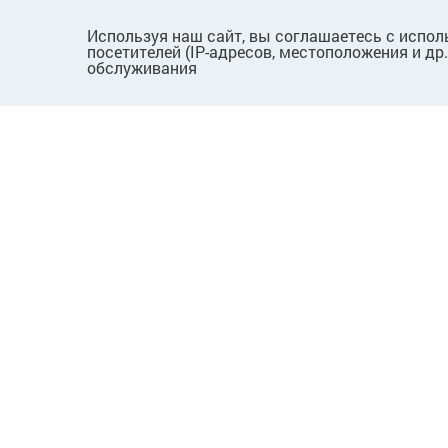
Используя наш сайт, вы соглашаетесь с испол
посетителей (IP-адресов, местоположения и др
обслуживания
ПОКУПАТЕЛЯМ
КОМПАНИЯ
Как сделать заказ
О нас
Способы оплаты
Новости
Доставка и возврат
Вопросы
Пользовательское
Лицензии