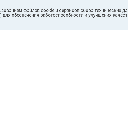
ьзованием файлов cookie и сервисов сбора технических д
.) для обеспечения работоспособности и улучшения качест
ПАРТНЕРАМ
Для партнеров
Для поставщиков
Для собственников/
арендодателей