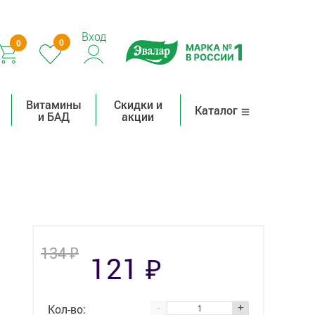
Вход
0
0
Витамины
Скидки и
Каталог
и БАД
акции
₽
134
₽
121
Кол-во:
-
+