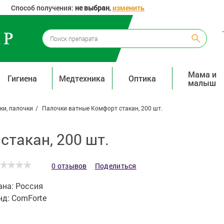
Способ получения:
не выбран
,
изменить
Мама и
Гигиена
Медтехника
Оптика
малыш
ки, палочки
Палочки ватные Комфорт стакан, 200 шт.
такан, 200 шт.
0 отзывов
Поделиться
ана:
Россия
нд:
ComForte