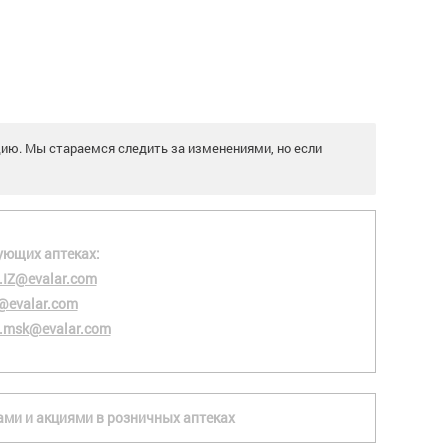
цию. Мы стараемся следить за изменениями, но если
ующих аптеках:
.IZ@evalar.com
@evalar.com
.msk@evalar.com
ками и акциями в розничных аптеках