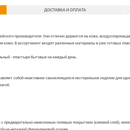
ДОСТАВКА И ОПЛАТА
ейского производителя. Они отлично держатся на коже, воздухопроницае
ля кожи. В ассортимент входят различные материалы в уже готовых плас
ильный - пластыри бытовые на каждый день.
ставляет собой неактивное самоклеящееся нестерильное изделие для од
магой.
) с предварительно нанесенным гелевым покрытием (клеевой слой), име
ой) на нетканой (флизелиновой) основе