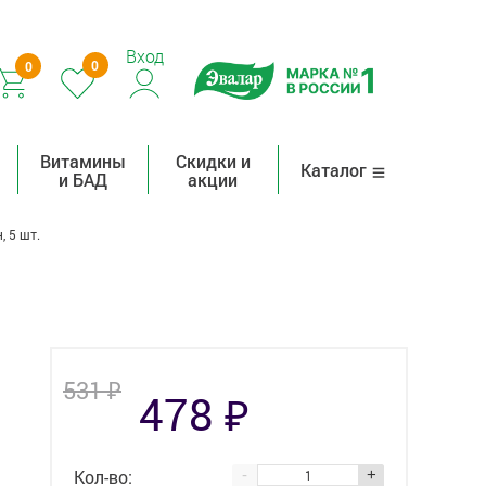
Вход
0
0
Витамины
Скидки и
Каталог
и БАД
акции
, 5 шт.
₽
531
₽
478
Кол-во:
-
+