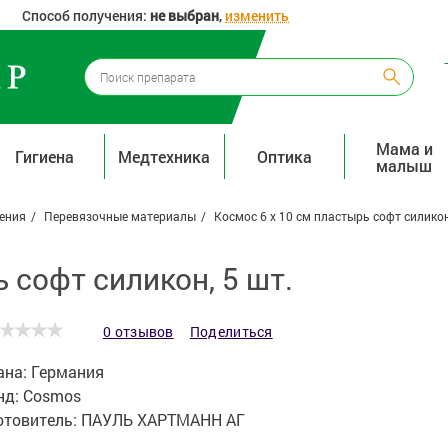
Способ получения:
не выбран
,
изменить
Мама и
Гигиена
Медтехника
Оптика
малыш
ения
Перевязочные материалы
Космос 6 х 10 см пластырь софт силикон
 софт силикон, 5 шт.
0 отзывов
Поделиться
ана:
Германия
нд:
Cosmos
отовитель:
ПАУЛЬ ХАРТМАНН АГ