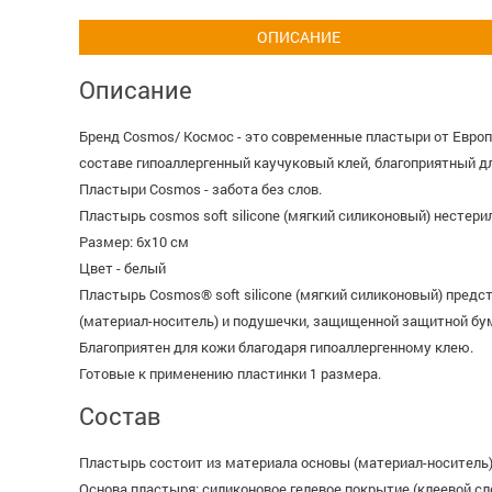
ОПИСАНИЕ
Описание
Бренд Cosmos/ Космос - это современные пластыри от Европ
составе гипоаллергенный каучуковый клей, благоприятный д
Пластыри Cosmos - забота без слов.
Пластырь cosmos soft silicone (мягкий силиконовый) нестер
Размер: 6х10 см
Цвет - белый
Пластырь Cosmos® soft silicone (мягкий силиконовый) пред
(материал-носитель) и подушечки, защищенной защитной бу
Благоприятен для кожи благодаря гипоаллергенному клею.
Готовые к применению пластинки 1 размера.
Состав
Пластырь состоит из материала основы (материал-носитель
Основа пластыря: силиконовое гелевое покрытие (клеевой сл