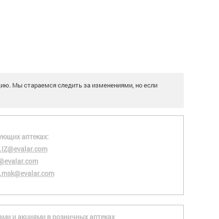
цию. Мы стараемся следить за изменениями, но если
ующих аптеках:
.IZ@evalar.com
@evalar.com
.msk@evalar.com
ками и акциями в розничных аптеках