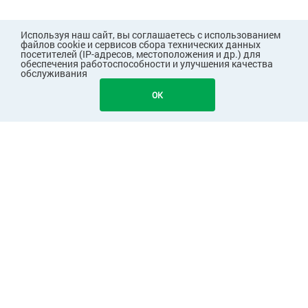
Используя наш сайт, вы соглашаетесь с использованием
файлов cookie и сервисов сбора технических данных
посетителей (IP-адресов, местоположения и др.) для
обеспечения работоспособности и улучшения качества
обслуживания
132
В КОРЗИНУ
OK
ПОКУПАТЕЛЯМ
КОМПАНИЯ
ПАРТНЕРАМ
Узнавайте первыми о скидках и акциях!