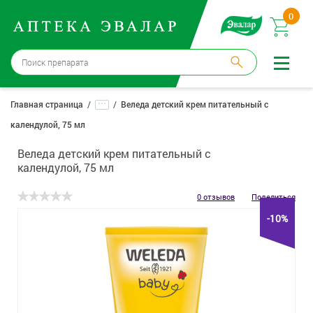
0
Москва
→
12 аптек
...
Главная страница
Веледа детский крем питательный с
календулой, 75 мл
Войти |
Регистрация
Веледа детский крем питательный с
Доставка и оплата
календулой, 75 мл
Способ получения:
не выбран
,
изменить
0 отзывов
Поделиться
-10%
Эвалар
Лекарства
Косметика