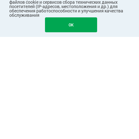
файлов cookie и сервисов сбора технических данных
посетителей (IP-адресов, местоположения и др.) для
обеспечения работоспособности и улучшения качества
обслуживания
1033
В КОРЗИНУ
OK
ПОКУПАТЕЛЯМ
КОМПАНИЯ
ПАРТНЕРАМ
Узнавайте первыми о скидках и акциях!
Подписаться