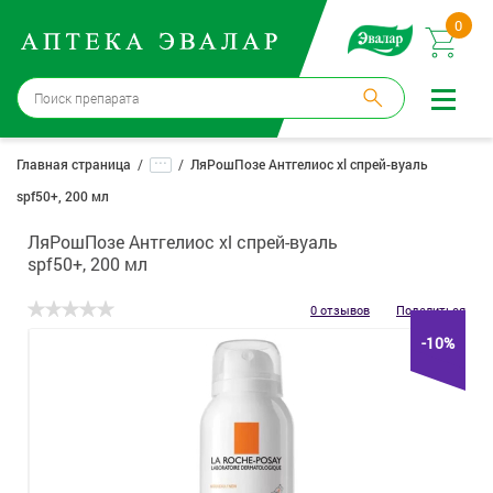
0
Москва
→
12 аптек
...
Главная страница
ЛяРошПозе Антгелиос xl спрей-вуаль
spf50+, 200 мл
Войти |
Регистрация
ЛяРошПозе Антгелиос xl спрей-вуаль
Доставка и оплата
spf50+, 200 мл
Способ получения:
не выбран
,
изменить
0 отзывов
Поделиться
-10%
Эвалар
Лекарства
Косметика