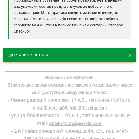
Производитель оставляет за собой право изменить внешний
вид упаковки, состав продукта, вкусовые добавки и его
консистенцию. Мы стараемся следить за изменениями, но
если вы заметили какое-либо несоответствие, пожалуйста,
сообщите нам об этом в письме или в комментарии к товару.
Спасибо!
ДОСТАВКА И ОПЛАТА
Уважаемые покупатели!
В настоящее время оформление заказов «самовывоз» через
сайт доступно в следующих аптеках:
- Ленинградский проспект, 77 к.2., тел:
,
8-499-158-72-10
e-mail:
Apteka06.msk.IZ@evalar.com
- улица Лобачевского, 120, к.1., тел:
, e-
8-495-232-50-08
mail:
Apteka13.msk@evalar.com
- 2-й Грайвороновский проезд, д.44, к.3., тел:
8-495-
, e-mail:
785-15-25
Apteka12.msk@evalar.com