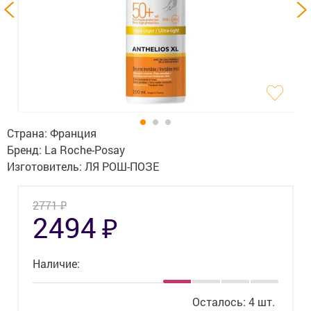
Гигиена
Изделия медицинского назначения
Планирование семьи
Медтехника
Оптика
Страна:
Франция
Бренд:
La Roche-Posay
Ортопедия
Изготовитель:
ЛЯ РОШ-ПОЗЕ
Мама и малыш
₽
2771
₽
2494
Уход за больными
Витамины
и БАД
Наличие:
Скидки и акции
Осталось: 4 шт.