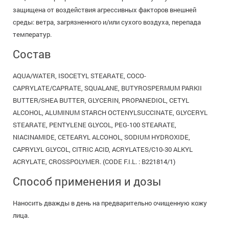
защищена от воздействия агрессивных факторов внешней
среды: ветра, загрязненного и/или сухого воздуха, перепада
температур.
Состав
AQUA/WATER, ISOCETYL STEARATE, COCO-
CAPRYLATE/CAPRATE, SQUALANE, BUTYROSPERMUM PARKII
BUTTER/SHEA BUTTER, GLYCERIN, PROPANEDIOL, CETYL
ALCOHOL, ALUMINUM STARCH OCTENYLSUCCINATE, GLYCERYL
STEARATE, PENTYLENE GLYCOL, PEG-100 STEARATE,
NIACINAMIDE, CETEARYL ALCOHOL, SODIUM HYDROXIDE,
CAPRYLYL GLYCOL, CITRIC ACID, ACRYLATES/C10-30 ALKYL
ACRYLATE, CROSSPOLYMER. (CODE F.I.L. : B221814/1)
Способ применения и дозы
Наносить дважды в день на предварительно очищенную кожу
лица.