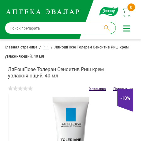
0
Москва
→
12 аптек
...
Главная страница
ЛяРошПозе Толеран Сенситив Риш крем
увлажняющий, 40 мл
Войти |
Регистрация
ЛяРошПозе Толеран Сенситив Риш крем
Доставка и оплата
увлажняющий, 40 мл
Способ получения:
не выбран
,
изменить
0 отзывов
Поделиться
-10%
Эвалар
Лекарства
Косметика