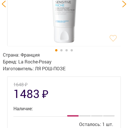
Гигиена
Изделия медицинского назначения
Планирование семьи
Медтехника
Оптика
Страна:
Франция
Бренд:
La Roche-Posay
Ортопедия
Изготовитель:
ЛЯ РОШ-ПОЗЕ
Мама и малыш
₽
1648
₽
1483
Уход за больными
Витамины
и БАД
Наличие:
Скидки и акции
Осталось: 1 шт.