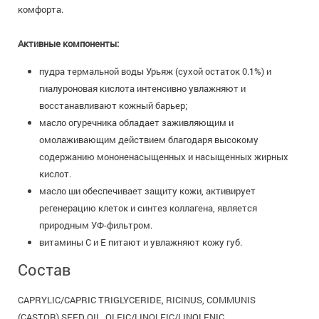
комфорта.
Активные компоненты:
пудра термальной воды Урьяж (сухой остаток 0.1%) и
гиалуроновая кислота интенсивно увлажняют и
восстанавливают кожный барьер;
масло огуречника обладает заживляющим и
омолаживающим действием благодаря высокому
содержанию мононенасыщенных и насыщенных жирных
кислот.
масло ши обеспечивает защиту кожи, активирует
регенерацию клеток и синтез коллагена, является
природным УФ-фильтром.
витамины С и Е питают и увлажняют кожу губ.
Состав
CAPRYLIC/CAPRIC TRIGLYCERIDE, RICINUS, COMMUNIS
(CASTOR) SEED OIL, OLEIC/LINOLEIC/LINOLENIC