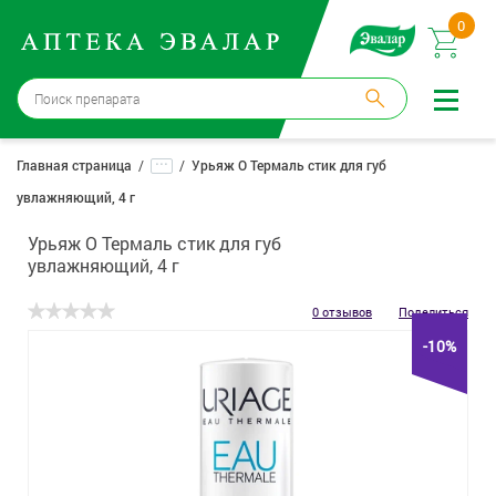
0
Москва
→
12 аптек
...
Главная страница
Урьяж О Термаль стик для губ
увлажняющий, 4 г
Войти |
Регистрация
Урьяж О Термаль стик для губ
Доставка и оплата
увлажняющий, 4 г
Способ получения:
не выбран
,
изменить
0 отзывов
Поделиться
-10%
Эвалар
Лекарства
Косметика