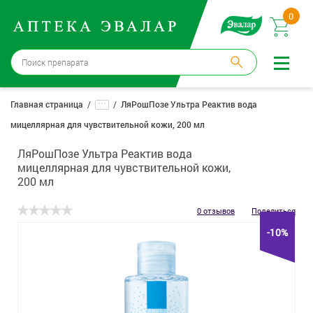
0
Москва
→
12 аптек
...
Главная страница
ЛяРошПозе Ультра Реактив вода
мицеллярная для чувствительной кожи, 200 мл
Войти |
Регистрация
ЛяРошПозе Ультра Реактив вода
Доставка и оплата
мицеллярная для чувствительной кожи,
200 мл
Способ получения:
не выбран
,
изменить
0 отзывов
Поделиться
Эвалар
-10%
Лекарства
Косметика