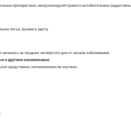
русными препаратами, иммуномодуляторами и антибиотиками (аддитивны
ьное питье, вызвать рвоту.
начинать не позднее четвертого дня от начала заболевания.
ми и другими механизмами:
ными средствами, механизмами не изучено.
.