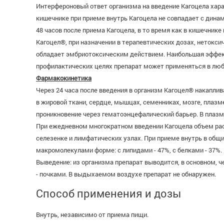
Интерфероновый ответ организма на введение Кагоцела хара
кишечнике при приеме внутрь Кагоцела не совпадает с дина
48 часов после приема Кагоцела, в то время как в кишечник
Кагоцел®, при назначении в терапевтических дозах, нетокси
обладает эмбриотоксическим действием. Наибольшая эффектив
профилактических целях препарат может применяться в любы
Фармакокинетика
Через 24 часа после введения в организм Кагоцел® накаплива
в жировой ткани, сердце, мышцах, семенниках, мозге, плаз
проникновение через гематоэнцефалический барьер. В плазм
При ежедневном многократном введении Кагоцела объем рас
селезенке и лимфатических узлах. При приеме внутрь в общи
макромолекулами форме: с липидами - 47%, с белками - 37%.
Выведение: из организма препарат выводится, в основном, ч
- почками. В выдыхаемом воздухе препарат не обнаружен.
Способ применения и дозы
Внутрь, независимо от приема пищи.