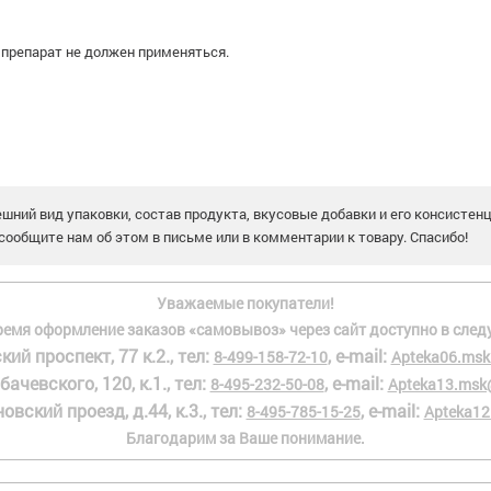
, препарат не должен применяться.
шний вид упаковки, состав продукта, вкусовые добавки и его консистен
сообщите нам об этом в письме или в комментарии к товару. Спасибо!
Уважаемые покупатели!
ремя оформление заказов «самовывоз» через сайт доступно в след
кий проспект, 77 к.2., тел:
, e-mail:
8-499-158-72-10
Apteka06.msk
бачевского, 120, к.1., тел:
, e-mail:
8-495-232-50-08
Apteka13.msk
овский проезд, д.44, к.3., тел:
, e-mail:
8-495-785-15-25
Apteka12
Благодарим за Ваше понимание.