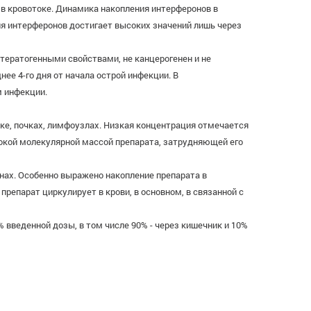
 в кровотоке. Динамика накопления интерферонов в
я интерферонов достигает высоких значений лишь через
 тератогенными свойствами, не канцерогенен и не
е 4-го дня от начала острой инфекции. В
м инфекции.
енке, почках, лимфоузлах. Низкая концентрация отмечается
сокой молекулярной массой препарата, затрудняющей его
нах. Особенно выражено накопление препарата в
репарат циркулирует в крови, в основном, в связанной с
% введенной дозы, в том числе 90% - через кишечник и 10%