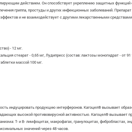
лирующим действием. Он способствует укреплению защитных функций о
 лечения гриппа, простуды и других инфекционных заболеваний. Препара
ффектов и не взаимодействует с другими лекарственными средствами. В
во) - 12 мг.
ция стеарат - 0,65 мг, Лудипресс (состав: лактозы моногидрат - от 91 % д
 таблетки массой 100 мг.
ость индуцировать продукцию интерферонов. Кагоцел® вызывает образо
ладающих высокой противовирусной активностью. Кагоцел® вызывает п
низма: Т- и В- лимфоцитах, макрофагах, гранулоцитах, фибробластах, э
аксимальных значений через 48 часов.