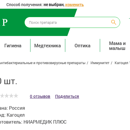
Способ получения:
не выбран
,
изменить
Мама и
Гигиена
Медтехника
Оптика
малыш
Антибактериальные и противовирусные препараты
Иммунитет
Кагоцел 
0 шт.
0 отзывов
Поделиться
ана:
Россия
нд:
Кагоцел
отовитель:
НИАРМЕДИК ПЛЮС