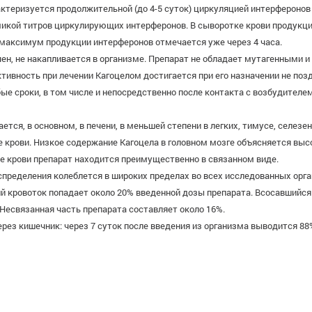
ктеризуется продолжительной (до 4-5 суток) циркуляцией интерферонов
микой титров циркулирующих интерферонов. В сыворотке крови продукци
е максимум продукции интерферонов отмечается уже через 4 часа.
чен, не накапливается в организме. Препарат не обладает мутагенными и
ность при лечении Кагоцелом достигается при его назначении не поздне
е сроки, в том числе и непосредственно после контакта с возбудителе
ется, в основном, в печени, в меньшей степени в легких, тимусе, селез
ме крови. Низкое содержание Кагоцела в головном мозге объясняется вы
е крови препарат находится преимущественно в связанном виде.
пределения колеблется в широких пределах во всех исследованных орга
й кровоток попадает около 20% введенной дозы препарата. Всосавшийся п
 Несвязанная часть препарата составляет около 16%.
ерез кишечник: через 7 суток после введения из организма выводится 88