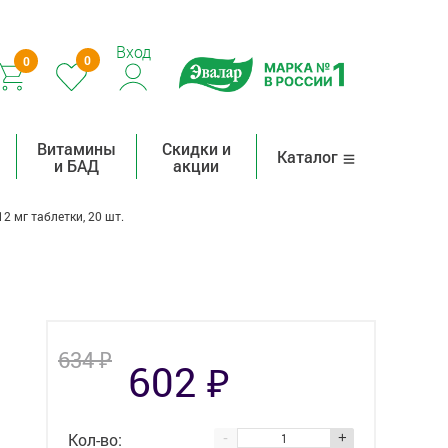
Вход
0
0
Витамины
Скидки и
Каталог
и БАД
акции
12 мг таблетки, 20 шт.
₽
634
₽
602
Кол-во:
-
+