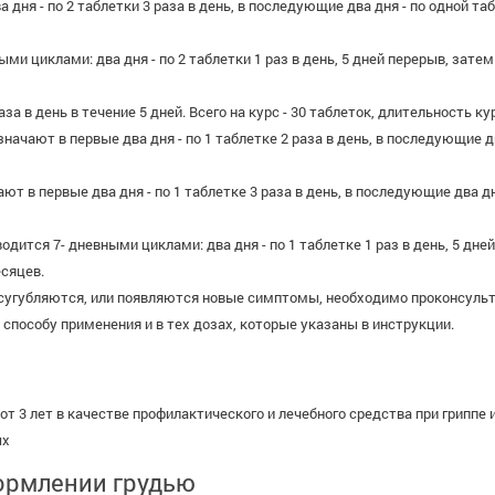
ня - по 2 таблетки 3 раза в день, в последующие два дня - по одной табле
и циклами: два дня - по 2 таблетки 1 раз в день, 5 дней перерыв, зате
а в день в течение 5 дней. Всего на курс - 30 таблеток, длительность кур
начают в первые два дня - по 1 таблетке 2 раза в день, в последующие два
т в первые два дня - по 1 таблетке 3 раза в день, в последующие два дня 
одится 7- дневными циклами: два дня - по 1 таблетке 1 раз в день, 5 дн
есяцев.
усугубляются, или появляются новые симптомы, необходимо проконсульт
способу применения и в тех дозах, которые указаны в инструкции.
от 3 лет в качестве профилактического и лечебного средства при грипп
ых
ормлении грудью