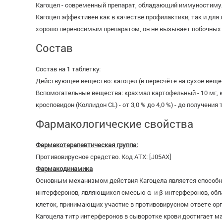
Кагоцел - современный препарат, обладающий иммуностиму
Кагоцел эффективен как в качестве профилактики, так и для
хорошо переносимым препаратом, он не вызывает побочных э
Состав
Состав на 1 таблетку:
Действующее вещество: кагоцел (в пересчёте на сухое вещест
Вспомогательные вещества: крахмал картофельный - 10 мг, каль
кросповидон (Коллидон CL) - от 3,0 % до 4,0 %) - до получения
Фармакологические свойства
Фармакотерапевтическая группа:
Противовирусное средство. Код АТХ: [J05AX]
Фармакодинамика
Основным механизмом действия Кагоцела является способн
интерферонов, являющихся смесью α- и β-интерферонов, об
клеток, принимающих участие в противовирусном ответе орга
Кагоцела титр интерферонов в сыворотке крови достигает м