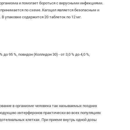
рганизма и помогает бороться с вирусными инфекциями.
т принимается по схеме. Кагоцел является безопасным и
 упаковке содержится 20 таблеток по 12 мг.
о 95 %, повидон (Коллидон 30) - от 3,0 % до 4,0 %,
вание в организме человека так называемых поздних
родукцию интерферонов практически во всех популяциях
ндотелиальных клетках. При приеме внутрь одной дозы