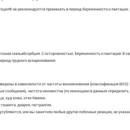
гоцел® не рекомендуется принимать в период беременности и лактации.
тозная мальабсорбция. С осторожностью: Беременность и лактация: В с
период грудного вскармливания.
дены в зависимости от частоты возникновения (классификация ВОЗ): част
ельные сообщения), частота неизвестна (по имеющимся данным определит
а, зуд кожи, отек Квинке.
тошнота, диарея, гастралгия.
угубляются, или вы заметили любые другие побочные реакции, не указан