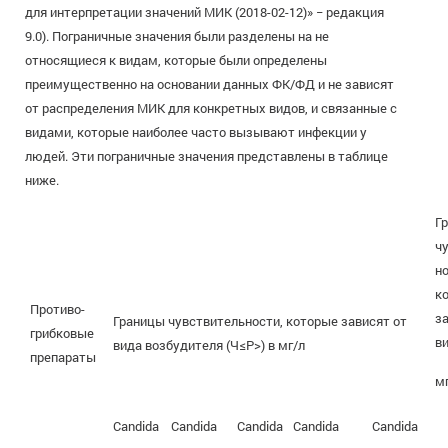
для интерпретации значений МИК (2018-02-12)» − редакция
9.0). Пограничные значения были разделены на не
относящиеся к видам, которые были определены
преимущественно на основании данных ФК/ФД и не зависят
от распределения МИК для конкретных видов, и связанные с
видами, которые наиболее часто вызывают инфекции у
людей. Эти пограничные значения представлены в таблице
ниже.
Г
ч
но
к
Противо-
з
Границы чувствительности, которые зависят от
грибковые
в
вида возбудителя (Ч≤Р>) в мг/л
препараты
м
Candida
Candida
Candida
Candida
Candida