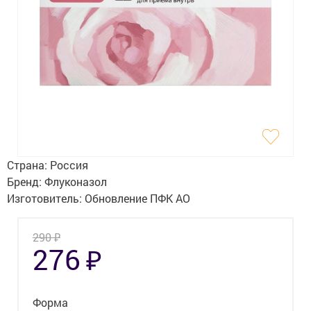
Гигиена
Изделия медицинского назначения
Планирование семьи
Медтехника
Оптика
Ортопедия
Страна:
Россия
Бренд:
Флуконазол
Мама и малыш
Изготовитель:
Обновление ПФК АО
Уход за больными
₽
290
₽
276
Витамины
и БАД
Скидки и акции
Форма