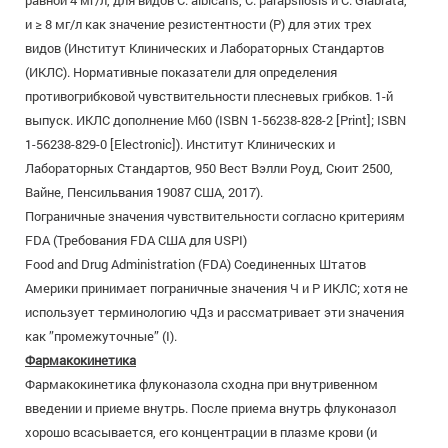
равной 4 мг/л, для видов С. albicans, С. parapsilosis и С. Glabrata,
и ≥ 8 мг/л как значение резистентности (Р) для этих трех
видов (Институт Клинических и Лабораторных Стандартов
(ИКЛС). Нормативные показатели для определения
противогрибковой чувствительности плесневых грибков. 1-й
выпуск. ИКЛС дополнение М60 (ISBN 1-56238-828-2 [Print]; ISBN
1-56238-829-0 [Electronic]). Институт Клинических и
Лабораторных Стандартов, 950 Вест Вэлли Роуд, Сюит 2500,
Вайне, Пенсильвания 19087 США, 2017).
Пограничные значения чувствительности согласно критериям
FDA (Требования FDA США для USPI)
Food and Drug Administration (FDA) Соединенных Штатов
Америки принимает пограничные значения Ч и Р ИКЛС; хотя не
использует терминологию чДз и рассматривает эти значения
как ”промежуточные” (I).
Фармакокинетика
Фармакокинетика флуконазола сходна при внутривенном
введении и приеме внутрь. После приема внутрь флуконазол
хорошо всасывается, его концентрации в плазме крови (и