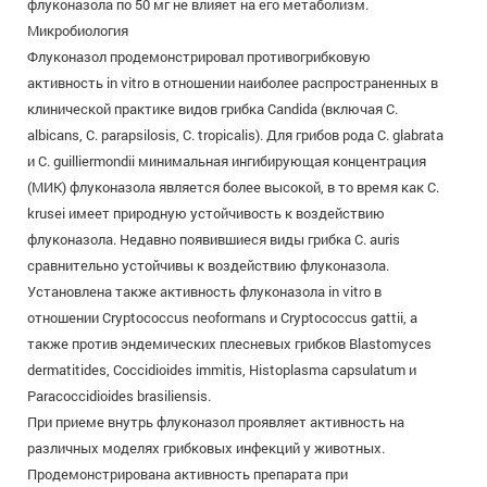
флуконазола по 50 мг не влияет на его метаболизм.
Микробиология
Флуконазол продемонстрировал противогрибковую
активность in vitro в отношении наиболее распространенных в
клинической практике видов грибка Candida (включая C.
albicans, C. parapsilosis, C. tropicalis). Для грибов рода C. glabrata
и C. guilliermondii минимальная ингибирующая концентрация
(МИК) флуконазола является более высокой, в то время как C.
krusei имеет природную устойчивость к воздействию
флуконазола. Недавно появившиеся виды грибка C. auris
сравнительно устойчивы к воздействию флуконазола.
Установлена также активность флуконазола in vitro в
отношении Cryptococcus neoformans и Cryptococcus gattii, а
также против эндемических плесневых грибков Blastomyces
dermatitides, Coccidioides immitis, Histoplasma capsulatum и
Paracoccidioides brasiliensis.
При приеме внутрь флуконазол проявляет активность на
различных моделях грибковых инфекций у животных.
Продемонстрирована активность препарата при