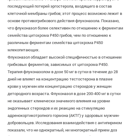
последующей потерей эргостерола, входящего в состав
клеточной мембраны грибов; этот процесс возможно лежит в
основе противогрибкового действия флуконазола. Показано,
что флуконазол более селективен по отношению к ферментам
семейства цитохрома P450 грибов, чем по отношению к
различным ферментам семейства цитохрома P450
млекопитающих.
Флуконазол обладает высокой специфичностью в отношении
грибковых ферментов, зависимых от цитохрома Р450.
Терапия флуконазолом в дозе 50 мг в сутки в течение до 28
дней не влияет на концентрацию тестостерона в плазме
крови у мужчин или концентрацию стероидов у женщин
детородного возраста. Флуконазол в дозе 200-400 мг в сутки
не оказывает клинически значимого влияния на уровни
эндогенных стероидов и их реакцию на стимуляцию
адренокортикотропного гормона (АКТГ) у здоровых мужчин-
добровольцев. Исследования взаимодействия с антипирином
показали, что ни однократный, ни многократный прием доз