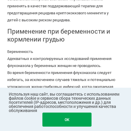
применять в качестве поддерживающей терапии для
предотвращения рецидива криптококкового менингита у
детей с высоким риском рецидива.
Применение при беременности и
кормлении грудью
Беременность
Адекватных и контролируемых исследований применения
флуконазола у беременных женщин не проводилось.
Во время беременности применения флуконазола следует
избегать, за исключением случаев тяжелых и потенциально
угрожающих жизни грибковых инфекций, когда ожидаемая
польза лечения для матери превышает возможный риск для
Используя наш сайт, вы соглашаетесь с использованием
файлов cookie и сервисов сбора технических данных
плода.
посетителей (IP-адресов, местоположения и др.) для
обеспечения работоспособности и улучшения качества
Необходимо рассмотреть эффективные методы
обслуживания
276
контрацепции у женщин детородного возраста в течение
В КОРЗИНУ
OK
всего периода лечения и приблизительно в течение недели (5-6
периодов полувыведения) после принятия последней дозы