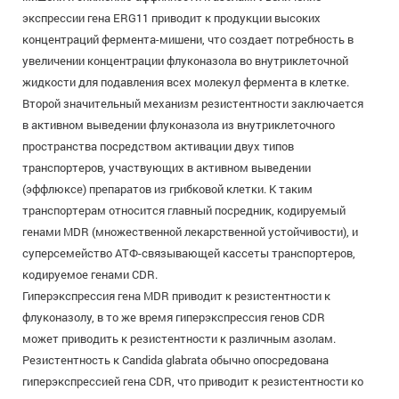
экспрессии гена ERG11 приводит к продукции высоких
концентраций фермента-мишени, что создает потребность в
увеличении концентрации флуконазола во внутриклеточной
жидкости для подавления всех молекул фермента в клетке.
Второй значительный механизм резистентности заключается
в активном выведении флуконазола из внутриклеточного
пространства посредством активации двух типов
транспортеров, участвующих в активном выведении
(эффлюксе) препаратов из грибковой клетки. К таким
транспортерам относится главный посредник, кодируемый
генами MDR (множественной лекарственной устойчивости), и
суперсемейство АТФ-связывающей кассеты транспортеров,
кодируемое генами CDR.
Гиперэкспрессия гена MDR приводит к резистентности к
флуконазолу, в то же время гиперэкспрессия генов CDR
может приводить к резистентности к различным азолам.
Резистентность к Candida glabrata обычно опосредована
гиперэкспрессией гена CDR, что приводит к резистентности ко