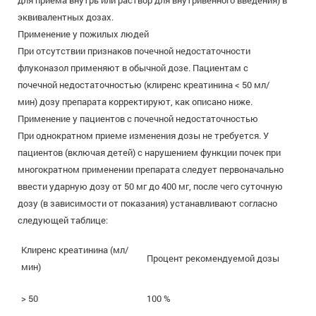
для приема внутрь или раствор для внутривенного введения) в
эквивалентных дозах.
Применение у пожилых людей
При отсутствии признаков почечной недостаточности
флуконазол применяют в обычной дозе. Пациентам с
почечной недостаточностью (клиренс креатинина < 50 мл/
мин) дозу препарата корректируют, как описано ниже.
Применение у пациентов с почечной недостаточностью
При однократном приеме изменения дозы не требуется. У
пациентов (включая детей) с нарушением функции почек при
многократном применении препарата следует первоначально
ввести ударную дозу от 50 мг до 400 мг, после чего суточную
дозу (в зависимости от показания) устанавливают согласно
следующей таблице:
Клиренс креатинина (мл/
Процент рекомендуемой дозы
мин)
> 50
100 %