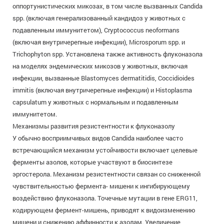
оппортунистических микозах, в том числе вызванных Candida
spp. (включая генерализованный кандидоз у животных с
подавленным иммунитетом), Cryptococcus neoformans
(включая внутричерепные инфекции), Microsporum spp. и
Trichophyton spp. Установлена также активность флуконазола
на моделях эндемических микозов у животных, включая
инфекции, вызванные Blastomyces dermatitidis, Coccidioides
immitis (включая внутричерепные инфекции) и Histoplasma
capsulatum у животных с нормальным и подавленным
иммунитетом.
Механизмы развития резистентности к флуконазолу
У обычно восприимчивых видов Candida наиболее часто
встречающийся механизм устойчивости включает целевые
ферменты азолов, которые участвуют в биосинтезе
эргостерола. Механизм резистентности связан со сниженной
чувствительностью фермента- мишени к ингибирующему
воздействию флуконазола. Точечные мутации в гене ERG11,
кодирующем фермент-мишень, приводят к видоизменению
мишени и снижению аффинности к азолам. Увеличение