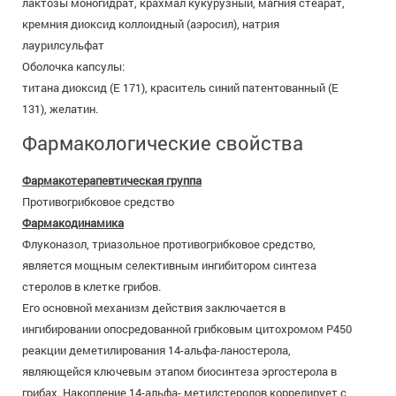
лактозы моногидрат, крахмал кукурузный, магния стеарат,
кремния диоксид коллоидный (аэросил), натрия
лаурилсульфат
Оболочка капсулы:
титана диоксид (Е 171), краситель синий патентованный (Е
131), желатин.
Фармакологические свойства
Фармакотерапевтическая группа
Противогрибковое средство
Фармакодинамика
Флуконазол, триазольное противогрибковое средство,
является мощным селективным ингибитором синтеза
стеролов в клетке грибов.
Его основной механизм действия заключается в
ингибировании опосредованной грибковым цитохромом P450
реакции деметилирования 14-альфа-ланостерола,
являющейся ключевым этапом биосинтеза эргостерола в
грибах. Накопление 14-альфа- метилстеролов коррелирует с