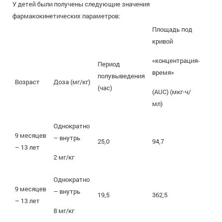
У детей были получены следующие значения
фармакокинетических параметров:
Площадь под
кривой
«концентрация-
Период
время»
полувыведения
Возраст
Доза (мг/кг)
(час)
(AUC) (мкг⋅ч/
мл)
Однократно
9 месяцев
– внутрь
25,0
94,7
– 13 лет
2 мг/кг
Однократно
9 месяцев
– внутрь
19,5
362,5
– 13 лет
8 мг/кг