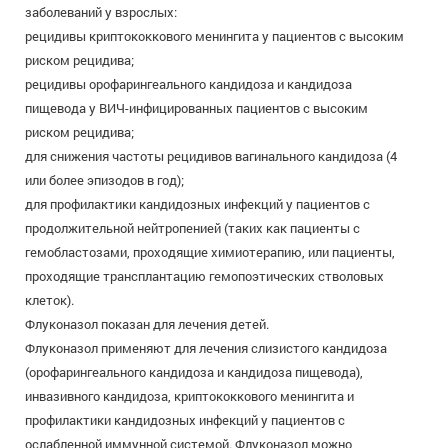
заболеваний у взрослых:
рецидивы криптококкового менингита у пациентов с высоким
риском рецидива;
рецидивы орофарингеального кандидоза и кандидоза
пищевода у ВИЧ-инфицированных пациентов с высоким
риском рецидива;
для снижения частоты рецидивов вагинального кандидоза (4
или более эпизодов в год);
для профилактики кандидозных инфекций у пациентов с
продолжительной нейтропенией (таких как пациенты с
гемобластозами, проходящие химиотерапию, или пациенты,
проходящие трансплантацию гемопоэтических стволовых
клеток).
Флуконазол показан для лечения детей.
Флуконазол применяют для лечения слизистого кандидоза
(орофарингеального кандидоза и кандидоза пищевода),
инвазивного кандидоза, криптококкового менингита и
профилактики кандидозных инфекций у пациентов с
ослабленной иммунной системой. Флуконазол можно