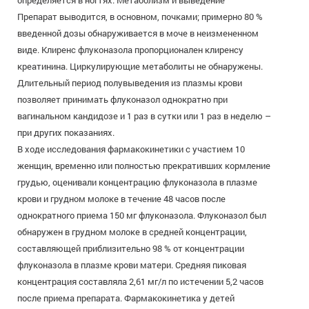
определяется в ногтях. Метаболизм и выведение
Препарат выводится, в основном, почками; примерно 80 %
введенной дозы обнаруживается в моче в неизмененном
виде. Клиренс флуконазола пропорционален клиренсу
креатинина. Циркулирующие метаболиты не обнаружены.
Длительный период полувыведения из плазмы крови
позволяет принимать флуконазол однократно при
вагинальном кандидозе и 1 раз в сутки или 1 раз в неделю –
при других показаниях.
В ходе исследования фармакокинетики с участием 10
женщин, временно или полностью прекративших кормление
грудью, оценивали концентрацию флуконазола в плазме
крови и грудном молоке в течение 48 часов после
однократного приема 150 мг флуконазола. Флуконазол был
обнаружен в грудном молоке в средней концентрации,
составляющей приблизительно 98 % от концентрации
флуконазола в плазме крови матери. Средняя пиковая
концентрация составляла 2,61 мг/л по истечении 5,2 часов
после приема препарата. Фармакокинетика у детей