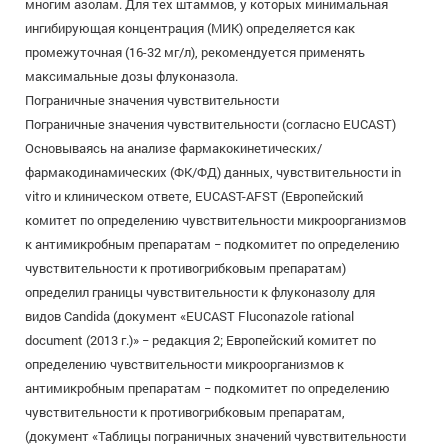
многим азолам. Для тех штаммов, у которых минимальная
ингибирующая концентрация (МИК) определяется как
промежуточная (16-32 мг/л), рекомендуется применять
максимальные дозы флуконазола.
Пограничные значения чувствительности
Пограничные значения чувствительности (согласно EUCAST)
Основываясь на анализе фармакокинетических/
фармакодинамических (ФК/ФД) данных, чувствительности in
vitro и клиническом ответе, EUCAST-AFST (Европейский
комитет по определению чувствительности микроорганизмов
к антимикробным препаратам − подкомитет по определению
чувствительности к противогрибковым препаратам)
определил границы чувствительности к флуконазолу для
видов Candida (документ «EUCAST Fluconazole rational
document (2013 г.)» − редакция 2; Европейский комитет по
определению чувствительности микроорганизмов к
антимикробным препаратам − подкомитет по определению
чувствительности к противогрибковым препаратам,
(документ «Таблицы пограничных значений чувствительности