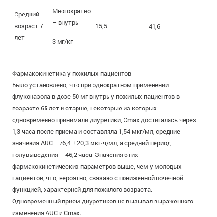
Многократно
Средний
– внутрь
возраст 7
15,5
41,6
лет
3 мг/кг
Фармакокинетика у пожилых пациентов
Было установлено, что при однократном применении
флуконазола в дозе 50 мг внутрь у пожилых пациентов в
возрасте 65 лет и старше, некоторые из которых
одновременно принимали диуретики, Сmax достигалась через
1,3 часа после приема и составляла 1,54 мкг/мл, средние
значения AUC − 76,4 ± 20,3 мкг⋅ч/мл, а средний период
полувыведения – 46,2 часа. Значения этих
фармакокинетических параметров выше, чем у молодых
пациентов, что, вероятно, связано с пониженной почечной
функцией, характерной для пожилого возраста.
Одновременный прием диуретиков не вызывал выраженного
изменения AUC и Сmax.