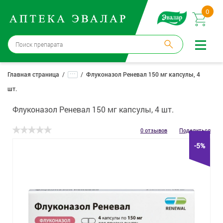
0
Москва
→
12 аптек
...
Главная страница
Флуконазол Реневал 150 мг капсулы, 4
шт.
Войти |
Регистрация
Флуконазол Реневал 150 мг капсулы, 4 шт.
Доставка и оплата
0 отзывов
Поделиться
Способ получения:
не выбран
,
изменить
-5%
Эвалар
Лекарства
Косметика