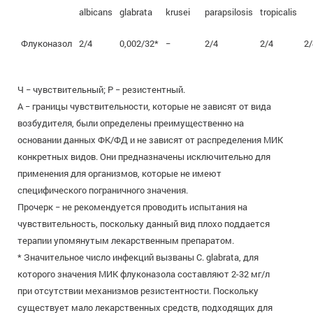
albicans
glabrata
krusei
parapsilosis
tropicalis
Флуконазол
2/4
0,002/32*
−
2/4
2/4
2/
Ч − чувствительный; Р − резистентный.
А − границы чувствительности, которые не зависят от вида
возбудителя, были определены преимущественно на
основании данных ФК/ФД и не зависят от распределения МИК
конкретных видов. Они предназначены исключительно для
применения для организмов, которые не имеют
специфического пограничного значения.
Прочерк − не рекомендуется проводить испытания на
чувствительность, поскольку данный вид плохо поддается
терапии упомянутым лекарственным препаратом.
* Значительное число инфекций вызваны С. glabrata, для
которого значения МИК флуконазола составляют 2-32 мг/л
при отсутствии механизмов резистентности. Поскольку
существует мало лекарственных средств, подходящих для