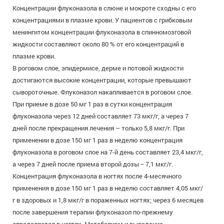
Концентрации флуконазола в слюне и мокроте сходны с его
концентрациями в плазме крови. У пациентов с грибковым
менингитом концентрации флуконазола в спинномозговой
жидкости составляют около 80 % от его концентраций в
плазме крови.
В роговом слое, эпидермисе, дерме и потовой жидкости
достигаются высокие концентрации, которые превышают
сывороточные. Флуконазол накапливается в роговом слое.
При приеме в дозе 50 мг 1 раз в сутки концентрация
флуконазола через 12 дней составляет 73 мкг/г, а через 7
дней после прекращения лечения – только 5,8 мкг/г. При
применении в дозе 150 мг 1 раз в неделю концентрация
флуконазола в роговом слое на 7-й день составляет 23,4 мкг/г,
а через 7 дней после приема второй дозы − 7,1 мкг/г.
Концентрация флуконазола в ногтях после 4-месячного
применения в дозе 150 мг 1 раз в неделю составляет 4,05 мкг/
г в здоровых и 1,8 мкг/г в пораженных ногтях; через 6 месяцев
после завершения терапии флуконазол по-прежнему