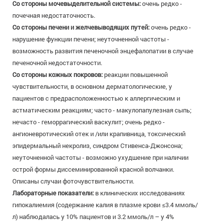
Со стороны мочевыделительной системы:
очень редко -
почечная недостаточность.
Со стороны печени и желчевыводящих путей:
очень редко -
нарушение функции печени; неуточненной частоты -
возможность развития печеночной энцефалопатии в случае
печеночной недостаточности.
Со стороны кожных покровов:
реакции повышенной
чувствительности, в основном дерматологические, у
пациентов с предрасположенностью к аллергическим и
астматическим реакциям; часто - макулопапулезная сыпь;
нечасто - геморрагический васкулит; очень редко -
ангионевротический отек и /или крапивница, токсический
эпидермальный некролиз, синдром Стивенса-Джонсона;
неуточненной частоты - возможно ухудшение при наличии
острой формы диссеминированной красной волчанки.
Описаны случаи фоточувствительности.
Лабораторные показатели:
в клинических исследованиях
гипокалиемия (содержание калия в плазме крови ≤3.4 ммоль/
л) наблюдалась у 10% пациентов и 3.2 ммоль/л – у 4%