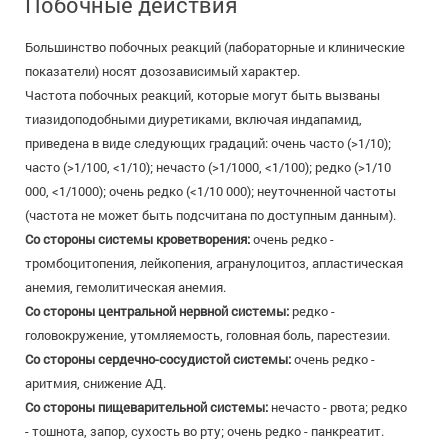
Побочные действия
Большинство побочных реакций (лабораторные и клинические
показатели) носят дозозависимый характер.
Частота побочных реакций, которые могут быть вызваны
тиазидоподобными диуретиками, включая индапамид,
приведена в виде следующих градаций: очень часто (>1/10);
часто (>1/100, <1/10); нечасто (>1/1000, <1/100); редко (>1/10
000, <1/1000); очень редко (<1/10 000); неуточненной частоты
(частота не может быть подсчитана по доступным данным).
Со стороны системы кроветворения:
очень редко -
тромбоцитопения, лейкопения, агранулоцитоз, апластическая
анемия, гемолитическая анемия.
Со стороны центральной нервной системы:
редко -
головокружение, утомляемость, головная боль, парестезии.
Со стороны сердечно-сосудистой системы:
очень редко -
аритмия, снижение АД.
Со стороны пищеварительной системы:
нечасто - рвота; редко
- тошнота, запор, сухость во рту; очень редко - панкреатит.