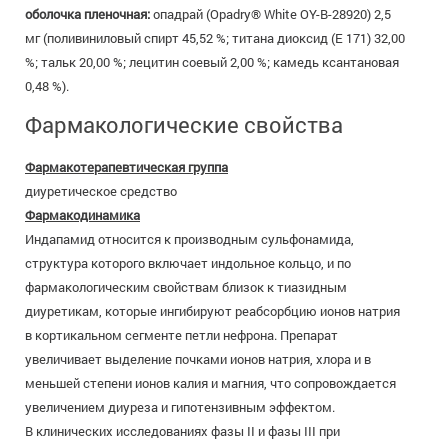
оболочка пленочная:
опадрай (Opadry® White OY-B-28920) 2,5
мг (поливиниловый спирт 45,52 %; титана диоксид (Е 171) 32,00
%; тальк 20,00 %; лецитин соевый 2,00 %; камедь ксантановая
0,48 %).
Фармакологические свойства
Фармакотерапевтическая группа
диуретическое средство
Фармакодинамика
Индапамид относится к производным сульфонамида,
структура которого включает индольное кольцо, и по
фармакологическим свойствам близок к тиазидным
диуретикам, которые ингибируют реабсорбцию ионов натрия
в кортикальном сегменте петли нефрона. Препарат
увеличивает выделение почками ионов натрия, хлора и в
меньшей степени ионов калия и магния, что сопровождается
увеличением диуреза и гипотензивным эффектом.
В клинических исследованиях фазы II и фазы III при