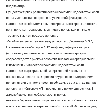
Возможно снижение антигипертензивного эффекта
индапамида.
Существует риск развития острой почечной недостаточности
из-за уменьшения скорости клубочковой фильтрации.
Пациентам необходимо компенсировать потерю жидкости и
регулярно контролировать функцию почек, как в начале
терапии, так и в процессе лечения.
Ингибиторы ангиотензинпревращающего фермента (АПФ)
Назначение ингибиторов АПФ на фоне дефицита натрия
(особенно у пациентов со стенозом почечной артерии)
сопровождается риском развития внезапной артериальной
гипотензии и/или острой почечной недостаточности.
Пациентам с артериальной гипертензией и возможно
сниженным вследствие приема диуретиков содержанием
ионов натрия в плазме крови необходимо за 3 дня до начала
лечения ингибитором АПФ прекратить прием диуретика. В
дальнейшем, при необходимости, прием
некалийсберегающего диуретика можно возобновить. Также
возможно начинать терапию ингибитором АПФ с низких доз, с