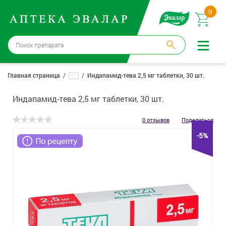
0
Москва
→
12 аптек
...
Главная страница
Индапамид-тева 2,5 мг таблетки, 30 шт.
Войти |
Регистрация
Индапамид-тева 2,5 мг таблетки, 30 шт.
Доставка и оплата
0 отзывов
Поделиться
-5%
Способ получения:
не выбран
,
изменить
Эвалар
Лекарства
Косметика