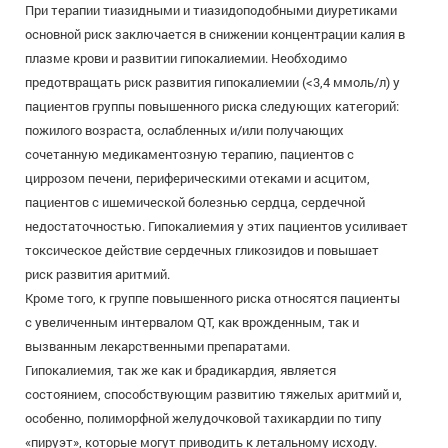
При терапии тиазидными и тиазидоподобными диуретиками
основной риск заключается в снижении концентрации калия в
плазме крови и развитии гипокалиемии. Необходимо
предотвращать риск развития гипокалиемии (<3,4 ммоль/л) у
пациентов группы повышенного риска следующих категорий:
пожилого возраста, ослабленных и/или получающих
сочетанную медикаментозную терапию, пациентов с
циррозом печени, периферическими отеками и асцитом,
пациентов с ишемической болезнью сердца, сердечной
недостаточностью. Гипокалиемия у этих пациентов усиливает
токсическое действие сердечных гликозидов и повышает
риск развития аритмий.
Кроме того, к группе повышенного риска относятся пациенты
с увеличенным интервалом QT, как врожденным, так и
вызванным лекарственными препаратами.
Гипокалиемия, так же как и брадикардия, является
состоянием, способствующим развитию тяжелых аритмий и,
особенно, полиморфной желудочковой тахикардии по типу
«пируэт», которые могут приводить к летальному исходу.