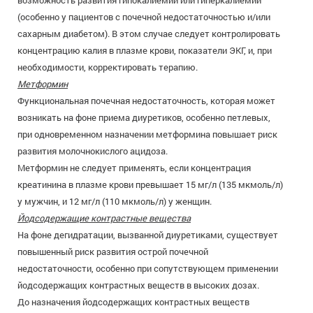
возможность развития гипокалиемии или гиперкалиемии
(особенно у пациентов с почечной недостаточностью и/или
сахарным диабетом). В этом случае следует контролировать
концентрацию калия в плазме крови, показатели ЭКГ, и, при
необходимости, корректировать терапию.
Метформин
Функциональная почечная недостаточность, которая может
возникать на фоне приема диуретиков, особенно петлевых,
при одновременном назначении метформина повышает риск
развития молочнокислого ацидоза.
Метформин не следует применять, если концентрация
креатинина в плазме крови превышает 15 мг/л (135 мкмоль/л)
у мужчин, и 12 мг/л (110 мкмоль/л) у женщин.
Йодсодержащие контрастные вещества
На фоне дегидратации, вызванной диуретиками, существует
повышенный риск развития острой почечной
недостаточности, особенно при сопутствующем применении
йодсодержащих контрастных веществ в высоких дозах.
До назначения йодсодержащих контрастных веществ