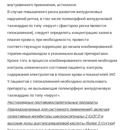
внутривенного применения, астемизол.
В случае повышенного риска развития желудочковых
нарушений ритма, в том числе полиморфной желудочковой
тахикардии по типу «пируэт» (фактором риска является
гипокалиемия), следует определить концентрацию калия в
плазме крови и, при необходимости, провести
соответствующую коррекцию до начала комбинированной
терапии индапамидом и указанными выше препаратами.
Кроме того, в процессе комбинированного лечения необходим
контроль клинического состояния пациента, контроль
содержания электролитов в плазме крови и показателей ЭКГ.
У пациентов с гипокалиемией необходимо использовать
препараты, не вызывающие полиморфную желудочковую
тахикардию по типу «пируэт».
Нестероидные противовоспалительные препараты
(предназначенные для системного применения), включая
селективные ингибиторы циклооксигеназы-2 (ЦОГ-2) и
высокие дозы ацетилсалициловой кислоты (более 3 г/сутки)