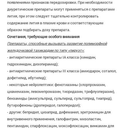
появлениями признаков передозировки. При необходимости
диуретические препараты могут применяться с препаратами
лития, при этом следует тщательно контролировать
содержание лития в плазме крови и соответствующим
образом подбирать дозу препарата.
Сочетания, требующие особого внимания
Препараты, способные вызывать развитие полиморфной
желудочковой тахикардии по типу «пируэт»:
- антиаритмические препараты IА класса (хинидин,
гидрохинидин, дизопирамид);
- антиаритмические препараты III класса (амиодарон, соталол,
дофетилид, ибутилид);
- некоторые нейролептики: фенотиазины (хлорпромазин,
циамемазин, левомепромазин, тиоридазин, трифлуоперазин),
бензамиды (амисульприд, сульпирид, сультоприд, тиаприд),
бутирофеноны (дроперидол, галоперидол);
- другие: бепридил, цизаприд, дифеманил, эритромицин для
внутривенного применения, галофантрин, мизоластин,
пентамидин, спарфлоксацин, моксифлоксацин, винкамин для