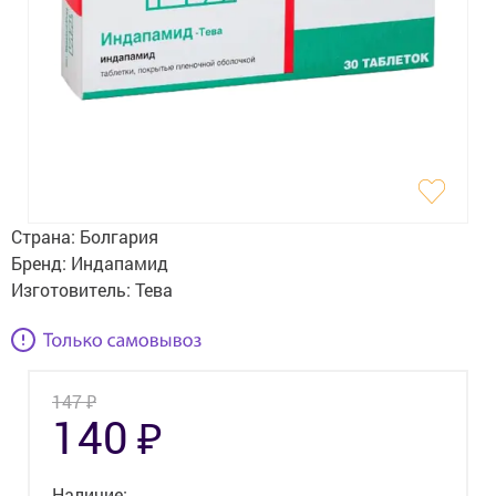
Гигиена
Изделия медицинского назначения
Планирование семьи
Медтехника
Оптика
Страна:
Болгария
Ортопедия
Бренд:
Индапамид
Изготовитель:
Тева
Мама и малыш
Уход за больными
₽
147
Витамины
и БАД
₽
140
Скидки и акции
Наличие: