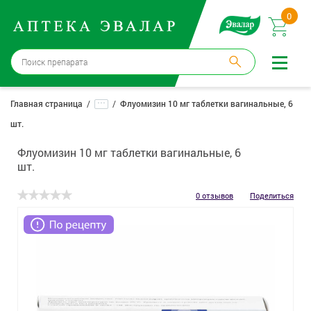
0
Москва
→
12 аптек
...
Главная страница
Флуомизин 10 мг таблетки вагинальные, 6
шт.
Войти |
Регистрация
Флуомизин 10 мг таблетки вагинальные, 6
Доставка и оплата
шт.
Способ получения:
не выбран
,
изменить
0 отзывов
Поделиться
Эвалар
Лекарства
Косметика