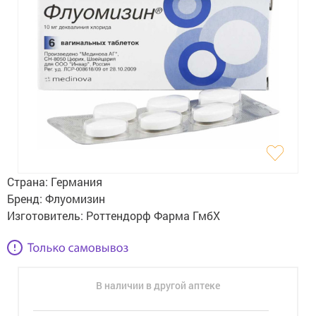
Гигиена
Изделия медицинского назначения
Планирование семьи
Медтехника
Оптика
Ортопедия
Страна:
Германия
Мама и малыш
Бренд:
Флуомизин
Изготовитель:
Роттендорф Фарма ГмбХ
Уход за больными
Витамины
и БАД
В наличии в другой аптеке
Скидки и акции