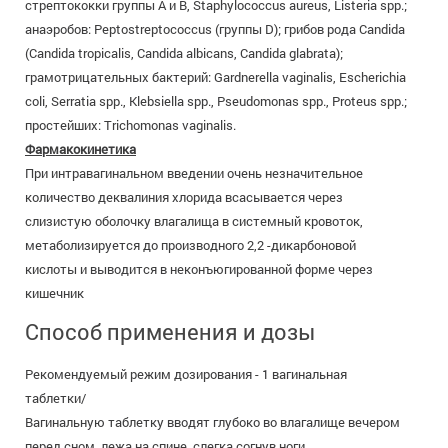
стрептококки группы А и В, Staphylococcus aureus, Listeria spp.;
анаэробов: Peptostreptococcus (группы D); грибов рода Candida
(Candida tropicalis, Candida albicans, Candida glabrata);
грамотрицательных бактерий: Gardnerella vaginalis, Escherichia
coli, Serratia spp., Klebsiella spp., Pseudomonas spp., Proteus spp.;
простейших: Trichomonas vaginalis.
Фармакокинетика
При интравагинальном введении очень незначительное
количество деквалиния хлорида всасывается через
слизистую оболочку влагалища в системный кровоток,
метаболизируется до производного 2,2 -дикарбоновой
кислоты и выводится в неконъюгированной форме через
кишечник
Способ применения и дозы
Рекомендуемый режим дозирования - 1 вагинальная
таблетки/
Вагинальную таблетку вводят глубоко во влагалище вечером
перед сном, лежа на спине, слегка согнув ноги.