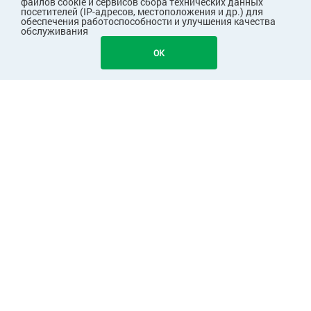
файлов cookie и сервисов сбора технических данных
посетителей (IP-адресов, местоположения и др.) для
обеспечения работоспособности и улучшения качества
обслуживания
OK
ПОКУПАТЕЛЯМ
КОМПАНИЯ
ПАРТНЕРАМ
Узнавайте первыми о скидках и акциях!
Подписаться