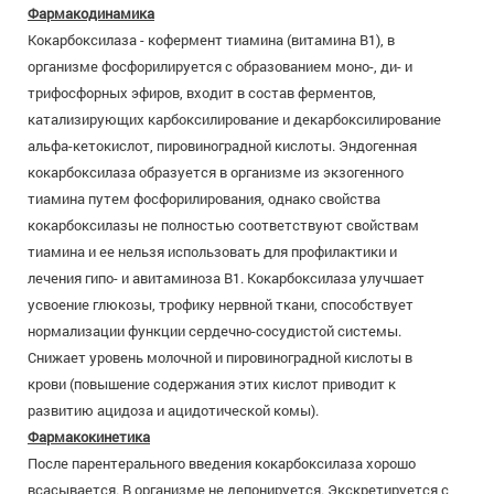
Фармакодинамика
Кокарбоксилаза - кофермент тиамина (витамина В1), в
организме фосфорилируется с образованием моно-, ди- и
трифосфорных эфиров, входит в состав ферментов,
катализирующих карбоксилирование и декарбоксилирование
альфа-кетокислот, пировиноградной кислоты. Эндогенная
кокарбоксилаза образуется в организме из экзогенного
тиамина путем фосфорилирования, однако свойства
кокарбоксилазы не полностью соответствуют свойствам
тиамина и ее нельзя использовать для профилактики и
лечения гипо- и авитаминоза В1. Кокарбоксилаза улучшает
усвоение глюкозы, трофику нервной ткани, способствует
нормализации функции сердечно-сосудистой системы.
Снижает уровень молочной и пировиноградной кислоты в
крови (повышение содержания этих кислот приводит к
развитию ацидоза и ацидотической комы).
Фармакокинетика
После парентерального введения кокарбоксилаза хорошо
всасывается. В организме не депонируется. Экскретируется с