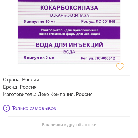
Гигиена
Изделия медицинского назначения
Планирование семьи
Медтехника
Оптика
Ортопедия
Страна:
Россия
Мама и малыш
Бренд:
Россия
Изготовитель:
Деко Компания, Россия
Уход за больными
Витамины
и БАД
В наличии в другой аптеке
Скидки и акции