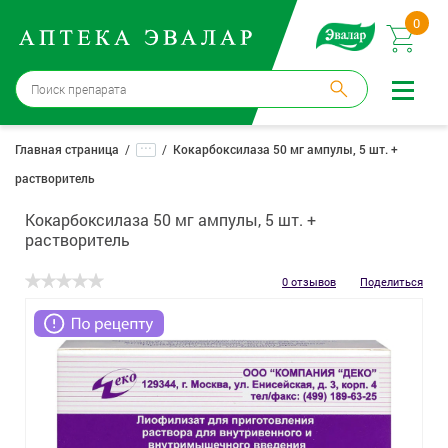
0
Москва
→
12 аптек
...
Главная страница
Кокарбоксилаза 50 мг ампулы, 5 шт. +
растворитель
Войти |
Регистрация
Кокарбоксилаза 50 мг ампулы, 5 шт. +
Доставка и оплата
растворитель
Способ получения:
не выбран
,
изменить
0 отзывов
Поделиться
Эвалар
Лекарства
Косметика