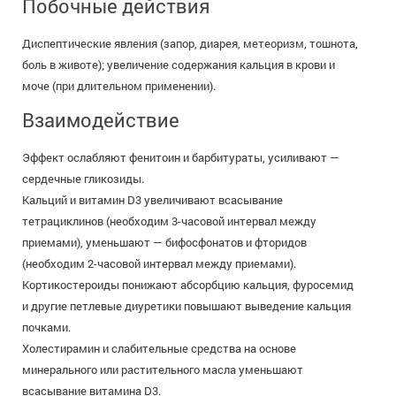
Побочные действия
Диспептические явления (запор, диарея, метеоризм, тошнота,
боль в животе); увеличение содержания кальция в крови и
моче (при длительном применении).
Взаимодействие
Эффект ослабляют фенитоин и барбитураты, усиливают —
сердечные гликозиды.
Кальций и витамин D3 увеличивают всасывание
тетрациклинов (необходим 3-часовой интервал между
приемами), уменьшают — бифосфонатов и фторидов
(необходим 2-часовой интервал между приемами).
Кортикостероиды понижают абсорбцию кальция, фуросемид
и другие петлевые диуретики повышают выведение кальция
почками.
Холестирамин и слабительные средства на основе
минерального или растительного масла уменьшают
всасывание витамина D3.