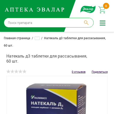
0
Москва
→
12 аптек
...
Главная страница
Натекаль д3 таблетки для рассасывания,
60 шт.
Войти |
Регистрация
Натекаль д3 таблетки для рассасывания,
Доставка и оплата
60 шт.
Способ получения:
не выбран
,
изменить
0 отзывов
Поделиться
Эвалар
Лекарства
Косметика