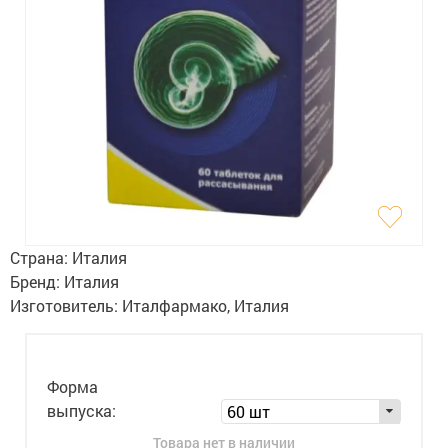
Гигиена
Изделия медицинского назначения
Планирование семьи
Медтехника
Оптика
Ортопедия
Страна:
Италия
Мама и малыш
Бренд:
Италия
Изготовитель:
Италфармако, Италия
Уход за больными
Витамины
и БАД
Форма
Скидки и акции
выпуска:
60 шт
Товара нет в наличии