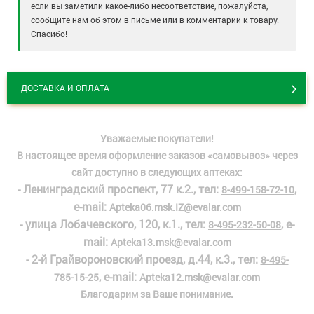
если вы заметили какое-либо несоответствие, пожалуйста,
сообщите нам об этом в письме или в комментарии к товару.
Спасибо!
ДОСТАВКА И ОПЛАТА
Уважаемые покупатели!
В настоящее время оформление заказов «самовывоз» через
сайт доступно в следующих аптеках:
- Ленинградский проспект, 77 к.2., тел:
,
8-499-158-72-10
e-mail:
Apteka06.msk.IZ@evalar.com
- улица Лобачевского, 120, к.1., тел:
, e-
8-495-232-50-08
mail:
Apteka13.msk@evalar.com
- 2-й Грайвороновский проезд, д.44, к.3., тел:
8-495-
, e-mail:
785-15-25
Apteka12.msk@evalar.com
Благодарим за Ваше понимание.