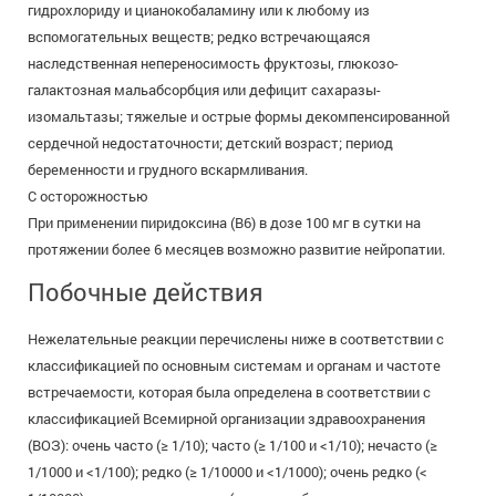
гидрохлориду и цианокобаламину или к любому из
вспомогательных веществ; редко встречающаяся
наследственная непереносимость фруктозы, глюкозо-
галактозная мальабсорбция или дефицит сахаразы-
изомальтазы; тяжелые и острые формы декомпенсированной
сердечной недостаточности; детский возраст; период
беременности и грудного вскармливания.
С осторожностью
При применении пиридоксина (В6) в дозе 100 мг в сутки на
протяжении более 6 месяцев возможно развитие нейропатии.
Побочные действия
Нежелательные реакции перечислены ниже в соответствии с
классификацией по основным системам и органам и частоте
встречаемости, которая была определена в соответствии с
классификацией Всемирной организации здравоохранения
(ВОЗ): очень часто (≥ 1/10); часто (≥ 1/100 и <1/10); нечасто (≥
1/1000 и <1/100); редко (≥ 1/10000 и <1/1000); очень редко (<