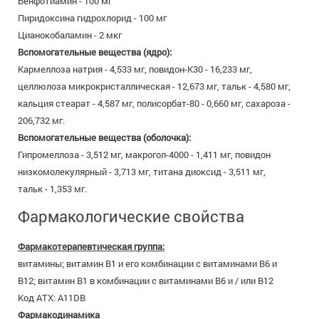
Бенфотиамин - 100 мг
Пиридоксина гидрохлорид - 100 мг
Цианокобаламин - 2 мкг
Вспомогательные вещества (ядро):
Кармеллоза натрия - 4,533 мг, повидон-К30 - 16,233 мг,
целлюлоза микрокристаллическая - 12,673 мг, тальк - 4,580 мг,
кальция стеарат - 4,587 мг, полисорбат-80 - 0,660 мг, сахароза -
206,732 мг.
Вспомогательные вещества (оболочка):
Гипромеллоза - 3,512 мг, макрогол-4000 - 1,411 мг, повидон
низкомолекулярный - 3,713 мг, титана диоксид - 3,511 мг,
тальк - 1,353 мг.
Фармакологические свойства
Фармакотерапевтическая группа:
витамины; витамин В1 и его комбинации с витаминами В6 и
В12; витамин В1 в комбинации с витаминами В6 и / или В12
Код АТХ: A11DB
Фармакодинамика