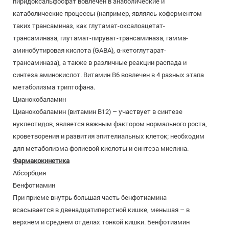
пиридоксальфосфат вовлечен в анаболические и
катаболические процессы (например, являясь коферментом
таких трансаминаз, как глутамат-оксалоацетат-
трансаминаза, глутамат-пируват-трансаминаза, гамма-
аминобутировая кислота (GABA), α-кетоглутарат-
трансаминаза), а также в различные реакции распада и
синтеза аминокислот. Витамин В6 вовлечен в 4 разных этапа
метаболизма триптофана.
Цианокобаламин
Цианокобаламин (витамин В12) – участвует в синтезе
нуклеотидов, является важным фактором нормального роста,
кроветворения и развития эпителиальных клеток; необходим
для метаболизма фолиевой кислоты и синтеза миелина.
Фармакокинетика
Абсорбция
Бенфотиамин
При приеме внутрь большая часть бенфотиамина
всасывается в двенадцатиперстной кишке, меньшая – в
верхнем и среднем отделах тонкой кишки. Бенфотиамин