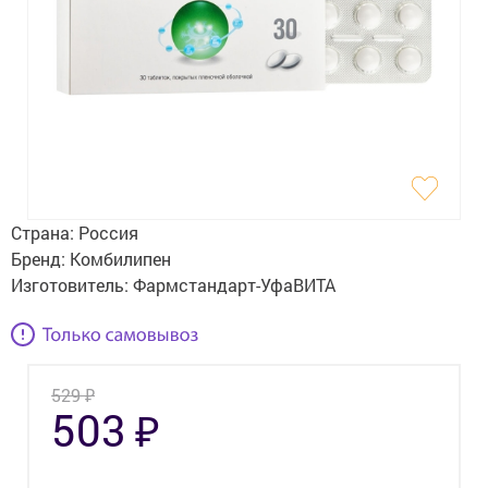
Гигиена
Изделия медицинского назначения
Планирование семьи
Медтехника
Оптика
Страна:
Россия
Ортопедия
Бренд:
Комбилипен
Изготовитель:
Фармстандарт-УфаВИТА
Мама и малыш
Уход за больными
₽
529
Витамины
и БАД
₽
503
Скидки и акции