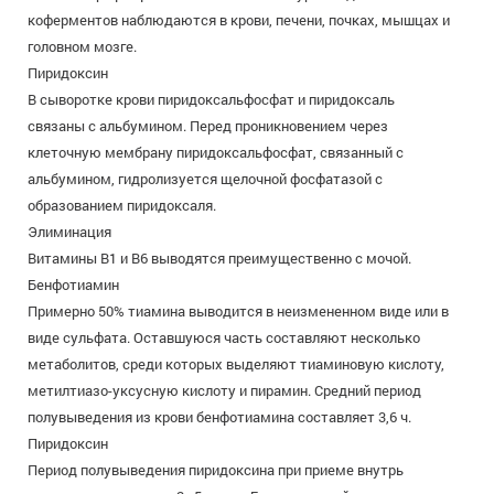
коферментов наблюдаются в крови, печени, почках, мышцах и
головном мозге.
Пиридоксин
В сыворотке крови пиридоксальфосфат и пиридоксаль
связаны с альбумином. Перед проникновением через
клеточную мембрану пиридоксальфосфат, связанный с
альбумином, гидролизуется щелочной фосфатазой с
образованием пиридоксаля.
Элиминация
Витамины В1 и В6 выводятся преимущественно с мочой.
Бенфотиамин
Примерно 50% тиамина выводится в неизмененном виде или в
виде сульфата. Оставшуюся часть составляют несколько
метаболитов, среди которых выделяют тиаминовую кислоту,
метилтиазо-уксусную кислоту и пирамин. Средний период
полувыведения из крови бенфотиамина составляет 3,6 ч.
Пиридоксин
Период полувыведения пиридоксина при приеме внутрь