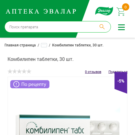
0
Москва
→
12 аптек
...
Главная страница
Комбилипен таблетки, 30 шт.
Войти |
Регистрация
Комбилипен таблетки, 30 шт.
Доставка и оплата
0 отзывов
Поделиться
-5%
Способ получения:
не выбран
,
изменить
Эвалар
Лекарства
Косметика