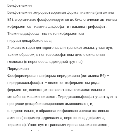
Бенфотиамин
Бенфотиамин, жирорастворимая форма тиамина (витамина
В1), в организме фосфорилируется до биологически активных
коферментов тиамина дифосфат и тиамина трифосфат.
Тиамина дифосфат является коферментом
пируватдекарбоксилазы,
2-оксиглютаратдегидрогеназы и транскеталазы, участвуя,
таким образом, в пентозофосфатном цикле окисления
глюкозы (в переносе альдегидной группы).
Пиридоксин
Фосфорилированная форма пиридоксина (витамина В6) –
пиридоксальфосфат – является коферментом ряда
ферментов, влияющих на все этапы неокислительного
метаболизма аминокислот. Пиридоксальфосфат участвует в
процессе декарбоксилирования аминокислот, и,
следовательно, в образовании физиологически активных
аминов (например, адреналина, серотонина, дофамина,
тирамина). Участвуя в трансаминировании аминокислот,