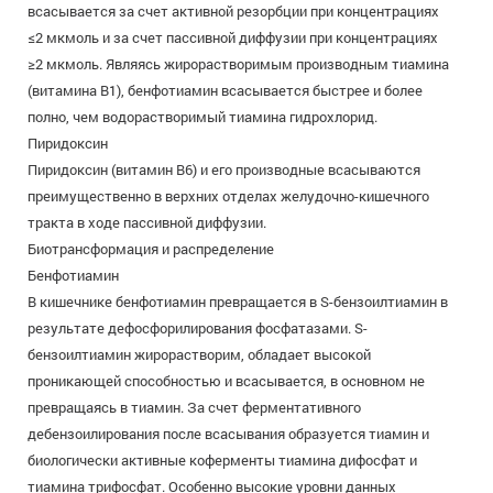
всасывается за счет активной резорбции при концентрациях
≤2 мкмоль и за счет пассивной диффузии при концентрациях
≥2 мкмоль. Являясь жирорастворимым производным тиамина
(витамина В1), бенфотиамин всасывается быстрее и более
полно, чем водорастворимый тиамина гидрохлорид.
Пиридоксин
Пиридоксин (витамин В6) и его производные всасываются
преимущественно в верхних отделах желудочно-кишечного
тракта в ходе пассивной диффузии.
Биотрансформация и распределение
Бенфотиамин
В кишечнике бенфотиамин превращается в Ѕ-бензоилтиамин в
результате дефосфорилирования фосфатазами. Ѕ-
бензоилтиамин жирорастворим, обладает высокой
проникающей способностью и всасывается, в основном не
превращаясь в тиамин. За счет ферментативного
дебензоилирования после всасывания образуется тиамин и
биологически активные коферменты тиамина дифосфат и
тиамина трифосфат. Особенно высокие уровни данных