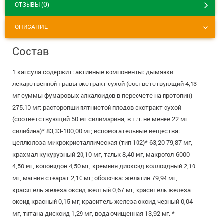
0
ОТЗЫВЫ (
)
+7 (495) 921-40-74
Вакансии
ОПИСАНИЕ
Состав
1 капсула содержит: активные компоненты: дымянки
лекарственной травы экстракт сухой (соответствующий 4,13
мг суммы фумаровых алкалоидов в пересчете на протопин)
275,10 мг; расторопши пятнистой плодов экстракт сухой
(соответствующий 50 мг силимарина, в т.ч. не менее 22 мг
силибина)* 83,33-100,00 мг; вспомогательные вещества:
целлюлоза микрокристаллическая (тип 102)* 63,20-79,87 мг,
крахмал кукурузный 20,10 мг, тальк 8,40 мг, макрогол-6000
4,50 мг, коповидон 4,50 мг, кремния диоксид коллоидный 2,10
мг, магния стеарат 2,10 мг; оболочка: желатин 79,94 мг,
краситель железа оксид желтый 0,67 мг, краситель железа
оксид красный 0,15 мг, краситель железа оксид черный 0,04
мг, титана диоксид 1,29 мг, вода очищенная 13,92 мг. *