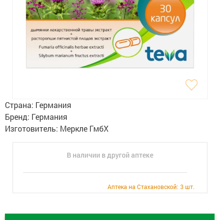
Гигиена
Изделия медицинского назначения
Планирование семьи
Медтехника
Оптика
Страна:
Германия
Ортопедия
Бренд:
Германия
Изготовитель:
Меркле ГмбХ
Мама и малыш
В наличии в другой аптеке
Уход за больными
Витамины
и БАД
Аптека на Стахановской:
3 шт.
Скидки и акции