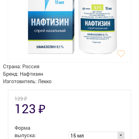
Гигиена
Изделия медицинского назначения
Планирование семьи
Медтехника
Оптика
Страна:
Россия
Ортопедия
Бренд:
Нафтизин
Изготовитель:
Лекко
Мама и малыш
₽
129
Уход за больными
₽
123
Витамины
и БАД
Скидки и акции
Форма
выпуска:
15 мл