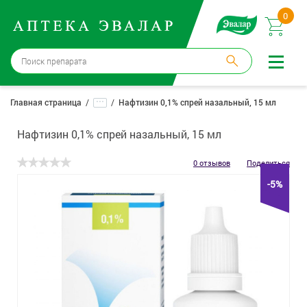
0
Москва
→
12 аптек
...
Главная страница
Нафтизин 0,1% спрей назальный, 15 мл
Войти |
Регистрация
Нафтизин 0,1% спрей назальный, 15 мл
Доставка и оплата
0 отзывов
Поделиться
-5%
Способ получения:
не выбран
,
изменить
Эвалар
Лекарства
Косметика