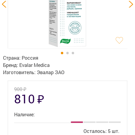
Гигиена
Изделия медицинского назначения
Планирование семьи
Медтехника
Оптика
Страна:
Россия
Бренд:
Evalar Medica
Ортопедия
Изготовитель:
Эвалар ЗАО
Мама и малыш
₽
900
₽
810
Уход за больными
Витамины
и БАД
Наличие:
Скидки и акции
Осталось: 5 шт.