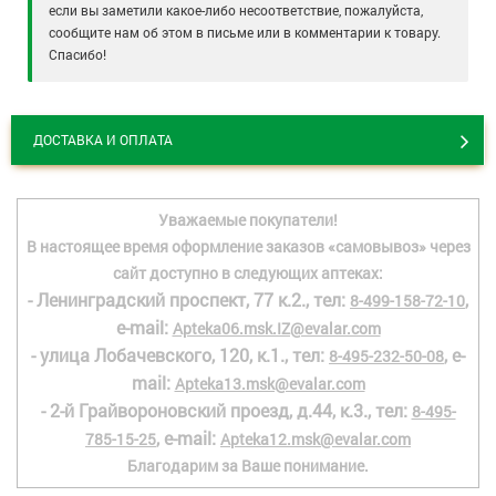
если вы заметили какое-либо несоответствие, пожалуйста,
сообщите нам об этом в письме или в комментарии к товару.
Спасибо!
ДОСТАВКА И ОПЛАТА
Уважаемые покупатели!
В настоящее время оформление заказов «самовывоз» через
сайт доступно в следующих аптеках:
- Ленинградский проспект, 77 к.2., тел:
,
8-499-158-72-10
e-mail:
Apteka06.msk.IZ@evalar.com
- улица Лобачевского, 120, к.1., тел:
, e-
8-495-232-50-08
mail:
Apteka13.msk@evalar.com
- 2-й Грайвороновский проезд, д.44, к.3., тел:
8-495-
, e-mail:
785-15-25
Apteka12.msk@evalar.com
Благодарим за Ваше понимание.