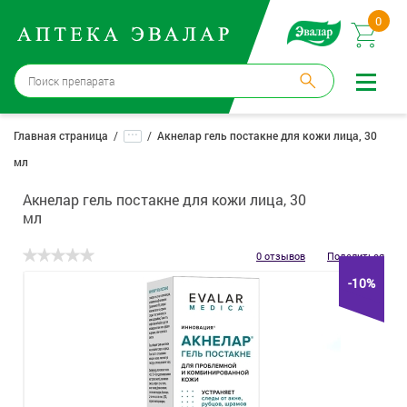
0
Москва
→
12 аптек
...
Главная страница
Акнелар гель постакне для кожи лица, 30
мл
Войти |
Регистрация
Акнелар гель постакне для кожи лица, 30
Доставка и оплата
мл
Способ получения:
не выбран
,
изменить
0 отзывов
Поделиться
-10%
Эвалар
Лекарства
Косметика