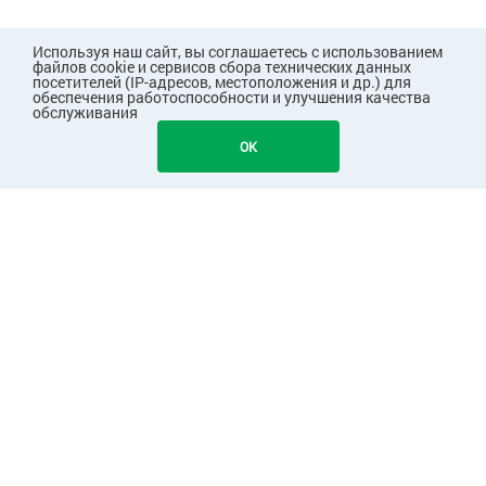
Используя наш сайт, вы соглашаетесь с использованием
файлов cookie и сервисов сбора технических данных
посетителей (IP-адресов, местоположения и др.) для
обеспечения работоспособности и улучшения качества
обслуживания
810
В КОРЗИНУ
OK
ПОКУПАТЕЛЯМ
КОМПАНИЯ
ПАРТНЕРАМ
Узнавайте первыми о скидках и акциях!