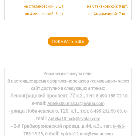
на Стахановской:
8 шт.
на Стахановской:
9 шт.
на Аминьевской:
6 шт.
на Аминьевской:
7 шт.
ПОКАЗАТЬ ЕЩЕ
Уважаемые покупатели!
В настоящее время оформление заказов «самовывоз» через
сайт доступно в следующих аптеках:
- Ленинградский проспект, 77 к.2., тел:
,
8-499-158-72-10
e-mail:
Apteka06.msk.IZ@evalar.com
- улица Лобачевского, 120, к.1., тел:
, e-
8-495-232-50-08
mail:
Apteka13.msk@evalar.com
- 2-й Грайвороновский проезд, д.44, к.3., тел:
8-495-
, e-mail:
785-15-25
Apteka12.msk@evalar.com