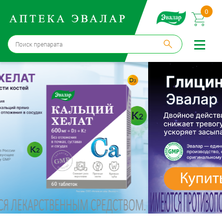
0
Москва
→
12 аптек
Войти |
Регистрация
Доставка и оплата
Способ получения:
не выбран
,
изменить
Эвалар
Лекарства
Косметика