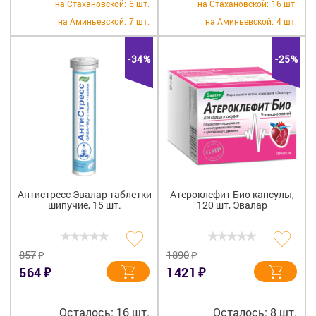
на Стахановской:
6 шт.
на Стахановской:
16 шт.
на Аминьевской:
7 шт.
на Аминьевской:
4 шт.
-34%
-25%
Антистресс Эвалар таблетки
Атероклефит Био капсулы,
шипучие, 15 шт.
120 шт, Эвалар
₽
₽
857
1890
₽
₽
564
1421
Осталось: 16 шт.
Осталось: 8 шт.