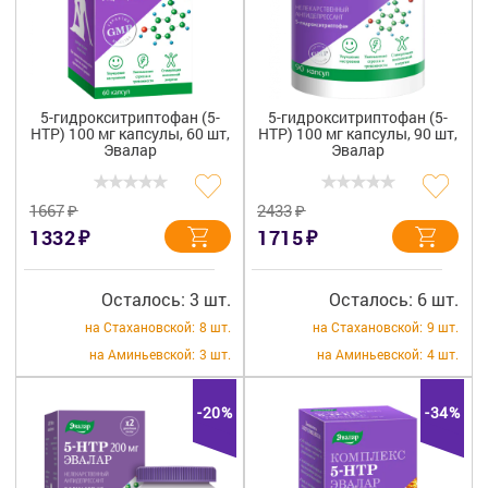
+7 (495) 921-40-74
Вакансии
5-гидрокситриптофан (5-
5-гидрокситриптофан (5-
HTP) 100 мг капсулы, 60 шт,
HTP) 100 мг капсулы, 90 шт,
Эвалар
Эвалар
₽
₽
1667
2433
₽
₽
1332
1715
Осталось: 3 шт.
Осталось: 6 шт.
на Стахановской:
8 шт.
на Стахановской:
9 шт.
на Аминьевской:
3 шт.
на Аминьевской:
4 шт.
-20%
-34%