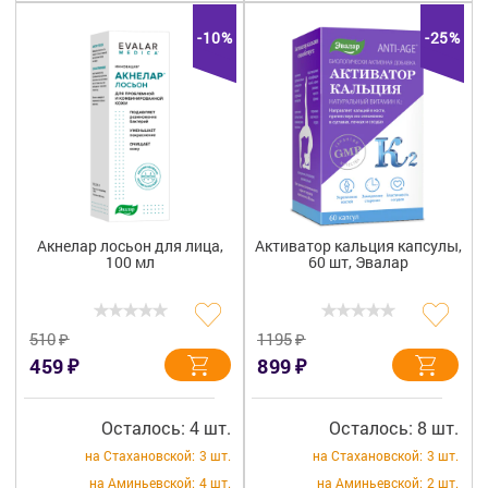
-10%
-25%
Акнелар лосьон для лица,
Активатор кальция капсулы,
100 мл
60 шт, Эвалар
₽
₽
510
1195
₽
₽
459
899
Осталось: 4 шт.
Осталось: 8 шт.
на Стахановской:
3 шт.
на Стахановской:
3 шт.
на Аминьевской:
4 шт.
на Аминьевской:
2 шт.