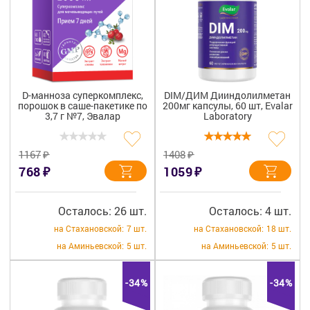
D-манноза суперкомплекс,
DIM/ДИМ Дииндолилметан
порошок в саше-пакетике по
200мг капсулы, 60 шт, Evalar
3,7 г №7, Эвалар
Laboratory
₽
₽
1167
1408
₽
₽
768
1059
Осталось: 26 шт.
Осталось: 4 шт.
на Стахановской:
7 шт.
на Стахановской:
18 шт.
на Аминьевской:
5 шт.
на Аминьевской:
5 шт.
-34%
-34%