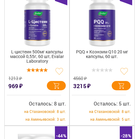
L-цистеин 500мг капсулы
PQQ + Коэнзим Q10 20 мг
массой 0,55г, 60 шт, Evalar
капсулы, 60 шт.
Laboratory
₽
₽
1213
4560
₽
₽
969
3215
Осталось: 8 шт.
Осталось: 5 шт.
на Стахановской:
8 шт.
на Стахановской:
8 шт.
на Аминьевской:
3 шт.
на Аминьевской:
5 шт.
-44%
-28%