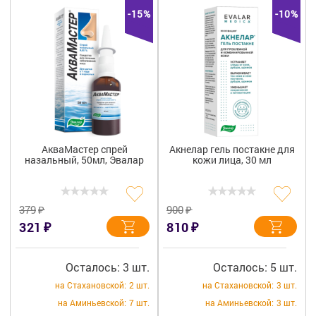
-15%
-10%
АкваМастер спрей
Акнелар гель постакне для
назальный, 50мл, Эвалар
кожи лица, 30 мл
₽
₽
379
900
₽
₽
321
810
Осталось: 3 шт.
Осталось: 5 шт.
на Стахановской:
2 шт.
на Стахановской:
3 шт.
на Аминьевской:
7 шт.
на Аминьевской:
3 шт.