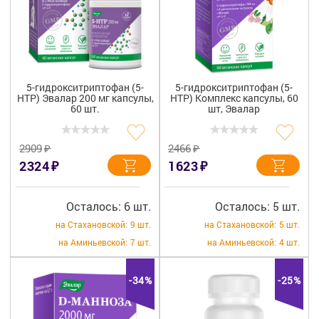
5-гидрокситриптофан (5-
5-гидрокситриптофан (5-
HTP) Эвалар 200 мг капсулы,
НТР) Комплекс капсулы, 60
60 шт.
шт, Эвалар
₽
₽
2909
2466
₽
₽
2324
1623
Осталось: 6 шт.
Осталось: 5 шт.
на Стахановской:
9 шт.
на Стахановской:
5 шт.
на Аминьевской:
7 шт.
на Аминьевской:
4 шт.
-34%
-25%