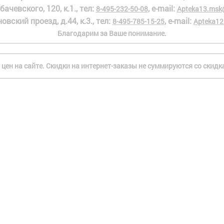
бачевского, 120, к.1., тел:
, e-mail:
8-495-232-50-08
Apteka13.msk
овский проезд, д.44, к.3., тел:
, e-mail:
8-495-785-15-25
Apteka12
Благодарим за Ваше понимание.
 цен на сайте. Скидки на интернет-заказы не суммируются со скид