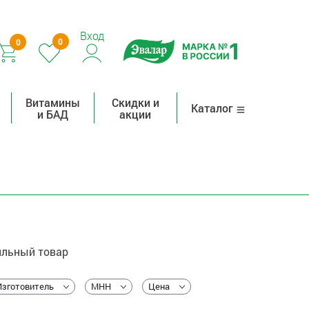
Вход
0
0
Витамины
Скидки и
Каталог
и БАД
акции
льный товар
Изготовитель
МНН
Цена