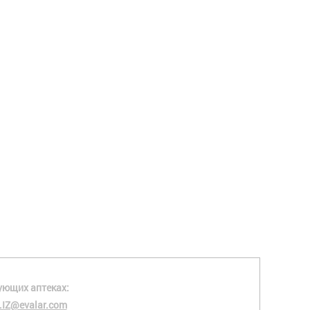
ующих аптеках:
.IZ@evalar.com