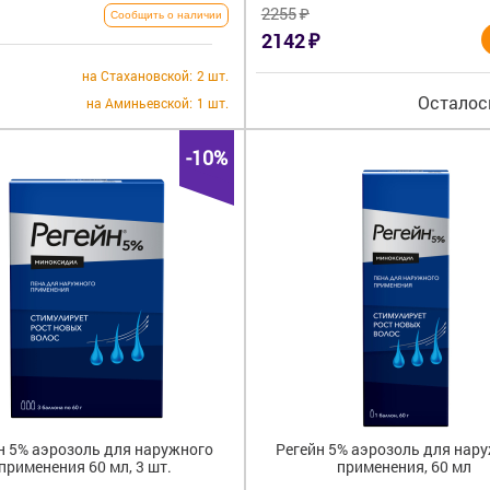
₽
2255
Сообщить о наличии
₽
2142
на Стахановской:
2 шт.
Осталось
на Аминьевской:
1 шт.
-10%
н 5% аэрозоль для наружного
Регейн 5% аэрозоль для нар
применения 60 мл, 3 шт.
применения, 60 мл