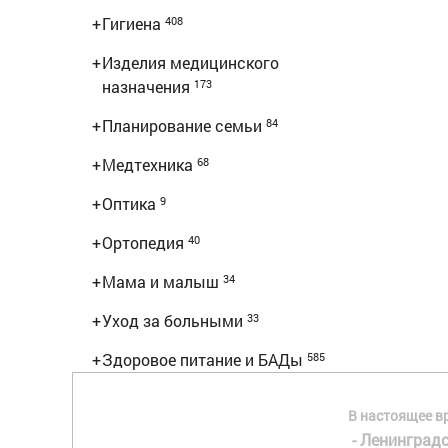
+
Гигиена
408
+
Изделия медицинского
назначения
173
+
Планирование семьи
84
+
Медтехника
68
+
Оптика
9
+
Ортопедия
40
+
Мама и малыш
34
+
Уход за больными
33
+
Здоровое питание и БАДы
585
В настоящее в
- Ленинградс