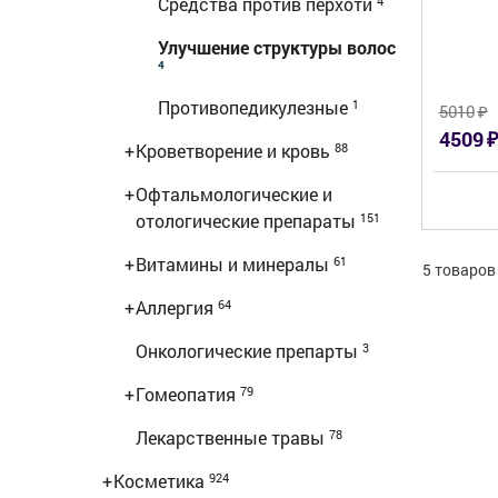
Средства против перхоти
4
Улучшение структуры волос
4
Противопедикулезные
1
₽
5010
₽
4509
+
Кроветворение и кровь
88
+
Офтальмологические и
отологические препараты
151
+
Витамины и минералы
61
5 товаров
+
Аллергия
64
Онкологические препарты
3
+
Гомеопатия
79
Лекарственные травы
78
+
Косметика
924