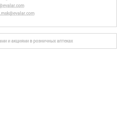
@evalar.com
.msk@evalar.com
ками и акциями в розничных аптеках