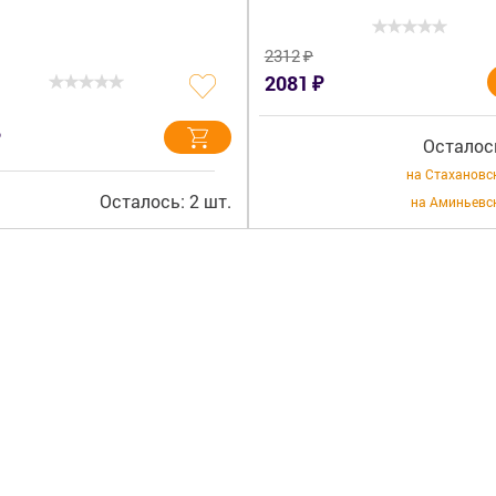
₽
2312
₽
2081
Осталось
на Стахановс
Осталось: 2 шт.
на Аминьевс