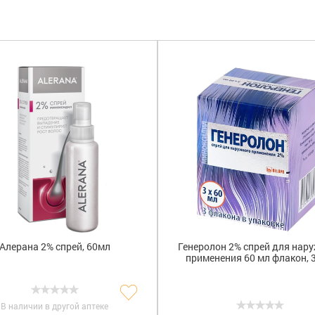
г
(2)
Швейцария
(2)
Генерол
р
(2)
Индонезия
(1)
Регейн
(2
Хорватия
(1)
Алерана 2% спрей, 60мл
Генеролон 2% спрей для нар
применения 60 мл флакон, 3
В наличии в другой аптеке