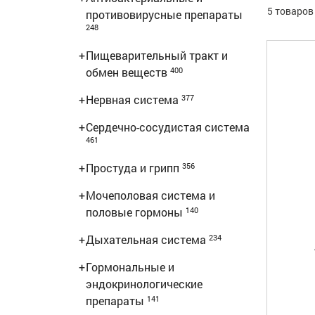
5 товаров
противовирусные препараты
248
+
Пищеварительный тракт и
обмен веществ
400
+
Нервная система
377
+
Сердечно-сосудистая система
461
+
Простуда и грипп
356
+
Мочеполовая система и
половые гормоны
140
+
Дыхательная система
234
+
Гормональные и
эндокринологические
препараты
141