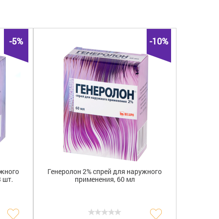
он
(2)
Aerosol-Service AG
(2)
Миноксидил
(2)
)
Белупо, лекарства и косметика д.д.
(1)
-5%
-10%
ужного
Генеролон 2% спрей для наружного
 шт.
применения, 60 мл