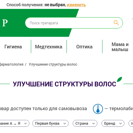
Способ получения:
не выбран
,
изменить
Мама и
Гигиена
Медтехника
Оптика
малыш
Дерматология
Улучшение структуры волос
УЛУЧШЕНИЕ СТРУКТУРЫ ВОЛОС
вар доступен только для самовывоза
— термолаби
ание А → Я
Первая буква
Страна
Бренд