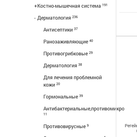
+
Костно-мышечная система
191
-
Дерматология
236
Антисептики
37
Ранозаживляющие
40
Противогрибковые
29
Дерматология
38
Для лечения проблемной
кожи
20
Гормональные
39
Антибактериальные,противомикробные
11
Регей
Противовирусные
9