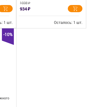
₽
1038
₽
934
: 1 шт.
Осталось: 1 шт.
-10%
ужного