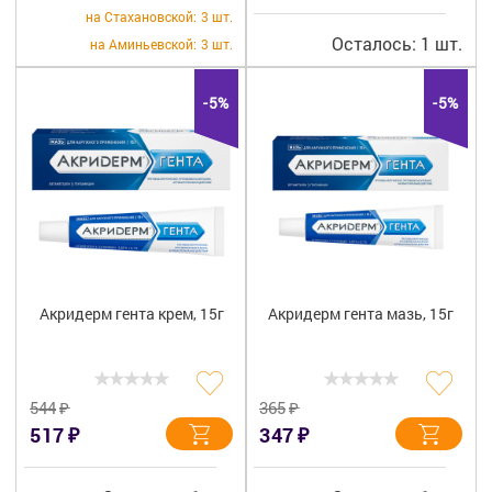
на Стахановской:
3 шт.
Осталось: 1 шт.
на Аминьевской:
3 шт.
-5%
-5%
Акридерм гента крем, 15г
Акридерм гента мазь, 15г
₽
₽
544
365
₽
₽
517
347