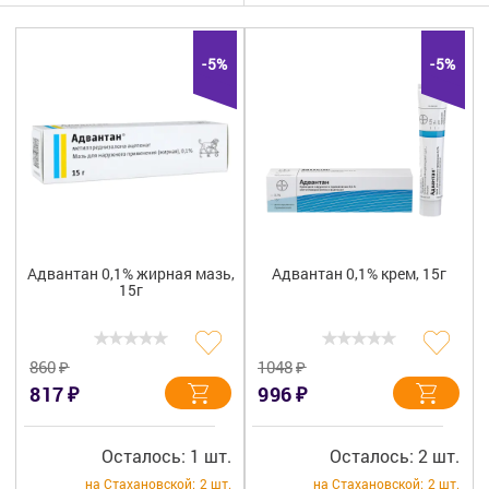
Гигиена
Изделия медицинского назначения
-5%
-5%
Планирование семьи
Медтехника
Оптика
Ортопедия
Адвантан 0,1% жирная мазь,
Адвантан 0,1% крем, 15г
15г
Мама и малыш
Уход за больными
₽
₽
860
1048
₽
₽
817
996
Витамины
и БАД
Скидки и акции
Осталось: 1 шт.
Осталось: 2 шт.
на Стахановской:
2 шт.
на Стахановской:
2 шт.