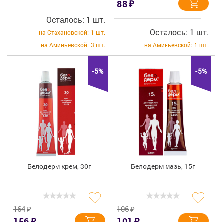
₽
88
Осталось: 1 шт.
Осталось: 1 шт.
на Стахановской:
1 шт.
на Аминьевской:
3 шт.
на Аминьевской:
1 шт.
-5%
-5%
Белодерм крем, 30г
Белодерм мазь, 15г
₽
₽
164
106
₽
₽
156
101