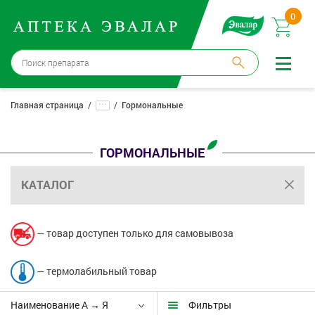
0
Москва
→
12 аптек
...
Главная страница
Гормональные
Войти |
Регистрация
ГОРМОНАЛЬНЫЕ
Доставка и оплата
КАТАЛОГ
Способ получения:
не выбран
,
изменить
Эвалар
— товар доступен только для самовывоза
Лекарства
— термолабильный товар
Косметика
Наименование А → Я
Фильтры