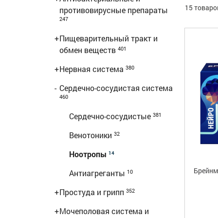
15 товаро
противовирусные препараты
247
+
Пищеварительный тракт и
обмен веществ
401
+
Нервная система
380
-
Сердечно-сосудистая система
460
Сердечно-сосудистые
381
Венотоники
32
Ноотропы
14
Брейнма
Антиагреганты
10
+
Простуда и грипп
352
+
Мочеполовая система и