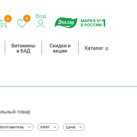
Вход
0
0
Витамины
Скидки и
Каталог
и БАД
акции
льный товар
Изготовитель
МНН
Цена