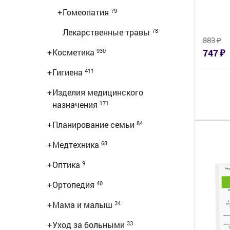
+
Гомеопатия
79
Лекарственные травы
78
₽
883
₽
+
Косметика
747
930
+
Гигиена
411
+
Изделия медицинского
назначения
171
+
Планирование семьи
84
+
Медтехника
68
+
Оптика
9
+
Ортопедия
40
+
Мама и малыш
34
+
Уход за больными
33