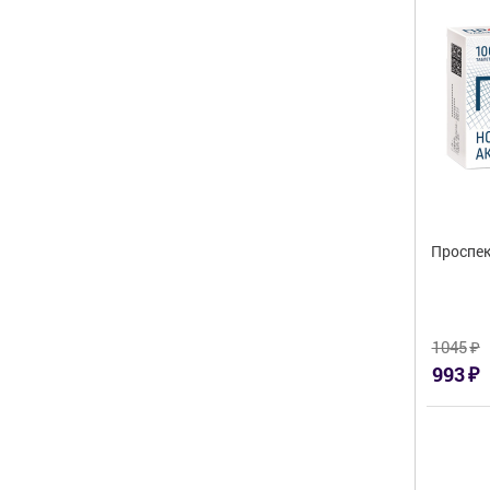
Проспек
₽
1045
₽
993