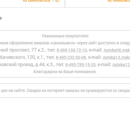
на Аминьевской:
1 шт.
на Аминьевс
в
Уважаемые покупатели!
ремя оформление заказов «самовывоз» через сайт доступно в след
кий проспект, 77 к.2., тел:
, e-mail:
8-499-158-72-10
Apteka06.msk
бачевского, 120, к.1., тел:
, e-mail:
8-495-232-50-08
Apteka13.msk
овский проезд, д.44, к.3., тел:
, e-mail:
8-495-785-15-25
Apteka12
Благодарим за Ваше понимание.
 цен на сайте. Скидки на интернет-заказы не суммируются со скид