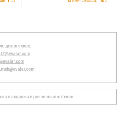
кой:
1 шт.
на Аминьевской:
1 шт.
ующих аптеках:
.IZ@evalar.com
@evalar.com
.msk@evalar.com
ками и акциями в розничных аптеках