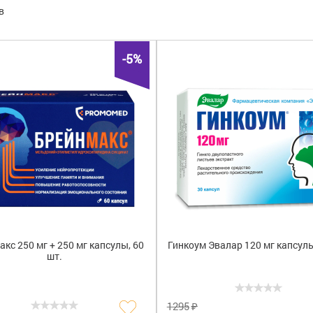
в
б
(1)
Россия
(12)
Брейнмак
г
(7)
Франция
(2)
Гинкоум
д
(1)
Глицин
(
-5%
и
(1)
Диваза
(
н
(1)
Ипидакр
п
(1)
Ноопепт
т
(2)
Проспек
Танакан
кс 250 мг + 250 мг капсулы, 60
Гинкоум Эвалар 120 мг капсулы
шт.
₽
1295