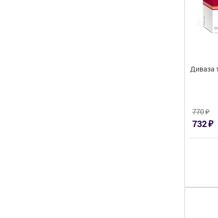
Диваза 
₽
770
₽
732