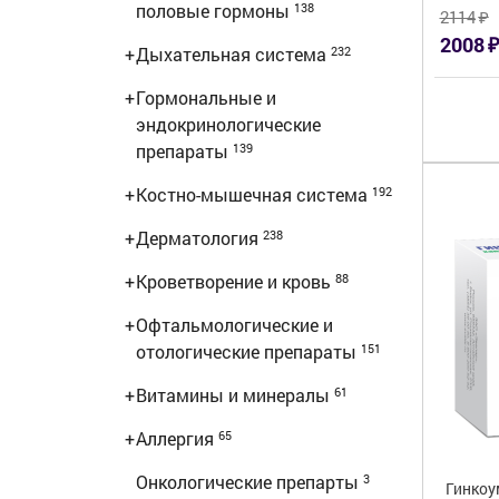
половые гормоны
138
₽
2114
₽
2008
+
Дыхательная система
232
+
Гормональные и
эндокринологические
препараты
139
+
Костно-мышечная система
192
+
Дерматология
238
+
Кроветворение и кровь
88
+
Офтальмологические и
отологические препараты
151
+
Витамины и минералы
61
+
Аллергия
65
Онкологические препарты
3
Гинкоу