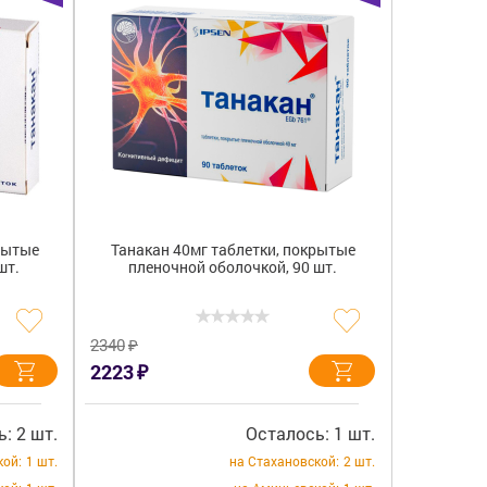
крытые
Танакан 40мг таблетки, покрытые
шт.
пленочной оболочкой, 90 шт.
₽
2340
₽
2223
: 2 шт.
Осталось: 1 шт.
кой:
1 шт.
на Стахановской:
2 шт.