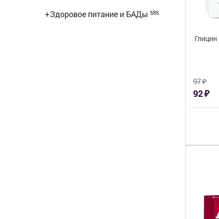
+
Здоровое питание и БАДы
585
Глицин
₽
97
₽
92