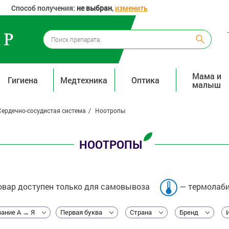
Способ получения:
не выбран
,
изменить
Мама и
Гигиена
Медтехника
Оптика
малыш
Сердечно-сосудистая система
Ноотропы
НООТРОПЫ
вар доступен только для самовывоза
— термолаби
ание А → Я
Первая буква
Страна
Бренд