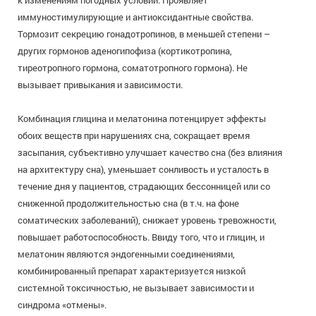
к изменениям погодных условий. Проявляет
иммуностимулирующие и антиоксидантные свойства.
Тормозит секрецию гонадотропинов, в меньшей степени –
других гормонов аденогипофиза (кортикотропина,
тиреотропного гормона, соматотропного гормона). Не
вызывает привыкания и зависимости.
Комбинация глицина и мелатонина потенцирует эффекты
обоих веществ при нарушениях сна, сокращает время
засыпания, субъективно улучшает качество сна (без влияния
на архитектуру сна), уменьшает сонливость и усталость в
течение дня у пациентов, страдающих бессонницей или со
сниженной продолжительностью сна (в т.ч. на фоне
соматических заболеваний), снижает уровень тревожности,
повышает работоспособность. Ввиду того, что и глицин, и
мелатонин являются эндогенными соединениями,
комбинированный препарат характеризуется низкой
системной токсичностью, не вызывает зависимости и
синдрома «отмены».