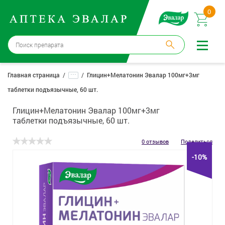
0
Москва
→
12 аптек
...
Главная страница
Глицин+Мелатонин Эвалар 100мг+3мг
таблетки подъязычные, 60 шт.
Войти |
Регистрация
Глицин+Мелатонин Эвалар 100мг+3мг
Доставка и оплата
таблетки подъязычные, 60 шт.
Способ получения:
не выбран
,
изменить
0 отзывов
Поделиться
-10%
Эвалар
Лекарства
Косметика