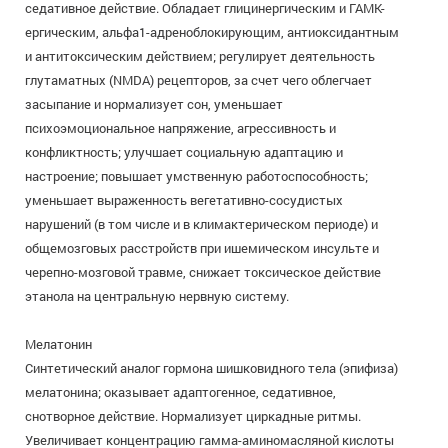
седативное действие. Обладает глицинергическим и ГАМК-
ергическим, альфа1-адреноблокирующим, антиоксидантным
и антитоксическим действием; регулирует деятельность
глутаматных (NMDA) рецепторов, за счет чего облегчает
засыпание и нормализует сон, уменьшает
психоэмоциональное напряжение, агрессивность и
конфликтность; улучшает социальную адаптацию и
настроение; повышает умственную работоспособность;
уменьшает выраженность вегетативно-сосудистых
нарушений (в том числе и в климактерическом периоде) и
общемозговых расстройств при ишемическом инсульте и
черепно-мозговой травме, снижает токсическое действие
этанола на центральную нервную систему.
Мелатонин
Синтетический аналог гормона шишковидного тела (эпифиза)
мелатонина; оказывает адаптогенное, седативное,
снотворное действие. Нормализует циркадные ритмы.
Увеличивает концентрацию гамма-аминомасляной кислоты