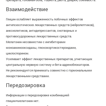
препарата, головная боль, тошнота, рвота, диарея, сонливость.
Взаимодействие
Глицин ослабляет выраженность побочных эффектов
антипсихотических лекарственных средств (нейролептиков),
анксиолитиков, антидепрессантов, снотворных и
противосудорожных лекарственных средств.
Мелатонин несовместим с ингибиторами
моноаминооксидазы, глюкокортикостероидами,
циклоспорином.
Усиливает эффект лекарственных препаратов, угнетающих
центральную нервную систему и бета-адреноблокаторов.
Не рекомендуется принимать совместно с гормональными
лекарственными средствами.
Передозировка
Информации о передозировке комбинацией
глицин+мелатонин нет.