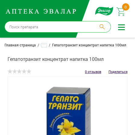
0
Москва
→
12 аптек
...
Главная страница
Гепатотранзит концентрат напитка 100мл
Войти |
Регистрация
Гепатотранзит концентрат напитка 100мл
Доставка и оплата
0 отзывов
Поделиться
Способ получения:
не выбран
,
изменить
Эвалар
Лекарства
Косметика