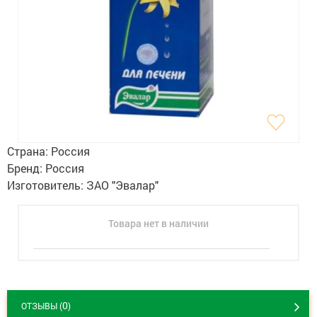
Гигиена
Изделия медицинского назначения
Планирование семьи
Медтехника
Оптика
Страна:
Россия
Ортопедия
Бренд:
Россия
Изготовитель:
ЗАО "Эвалар"
Мама и малыш
Товара нет в наличии
Уход за больными
Витамины
и БАД
Скидки и акции
0
ОТЗЫВЫ (
)