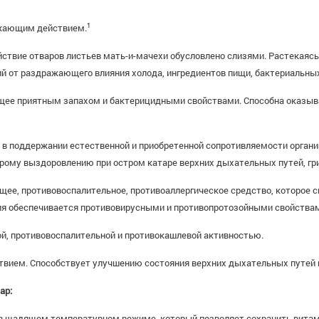
1
жающим действием.
ствие отваров листьев мать-и-мачехи обусловлено слизями. Растекаяс
от раздражающего влияния холода, ингредиентов пищи, бактериальных 
щее приятным запахом и бактерицидными свойствами. Способна оказы
ь в поддержании естественной и приобретенной сопротивляемости орган
ому выздоровлению при остром катаре верхних дыхательных путей, грип
ее, противовоспалительное, противоаллергическое средство, которое 
я обеспечивается противовирусными и противопротозойными свойствам
й, противовоспалительной и противокашлевой активностью.
ием. Способствует улучшению состояния верхних дыхательных путей и 
ар:
 в щадящем температурном режиме, который позволяет сохранить вита