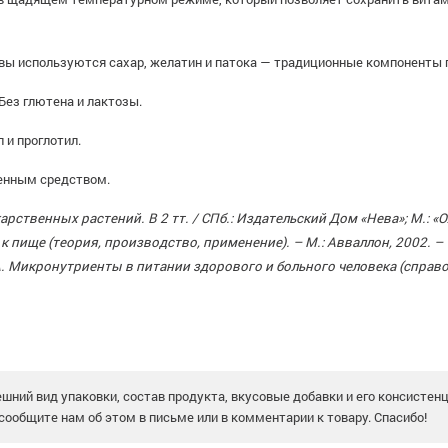
овы используются сахар, желатин и патока — традиционные компоненты
Без глютена и лактозы.
 и проглотил.
венным средством.
арственных растений. В 2 тт. / СПб.: Издательский Дом «Нева»; М.: 
 пище (теория, производство, применение). – М.: Авваллон, 2002. – 7
 В.А. Микронутриенты в питании здорового и больного человека (спр
шний вид упаковки, состав продукта, вкусовые добавки и его консистен
сообщите нам об этом в письме или в комментарии к товару. Спасибо!