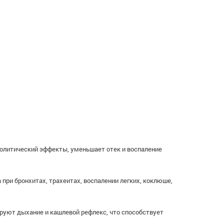
литический эффекты, уменьшает отек и воспаление
при бронхитах, трахеитах, воспалении легких, коклюше,
уют дыхание и кашлевой рефлекс, что способствует