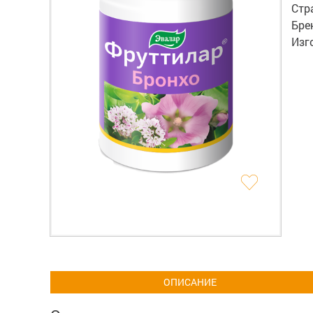
Стр
Бре
Изг
ОПИСАНИЕ