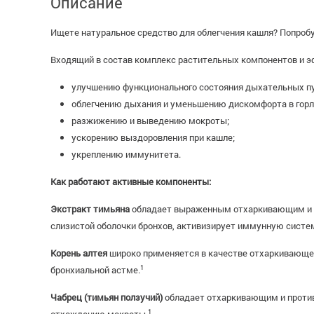
Описание
Ищете натуральное средство для облегчения кашля? Попроб
Входящий в состав комплекс растительных компонентов и э
улучшению функционального состояния дыхательных пу
облегчению дыхания и уменьшению дискомфорта в горле 
разжижению и выведению мокроты;
ускорению выздоровления при кашле;
укреплению иммунитета.
Как работают активные компоненты:
Экстракт тимьяна
обладает выраженным отхаркивающим и п
слизистой оболочки бронхов, активизирует иммунную систе
Корень алтея
широко применяется в качестве отхаркивающего
1
бронхиальной астме.
Чабрец (тимьян ползучий)
обладает отхаркивающим и против
1