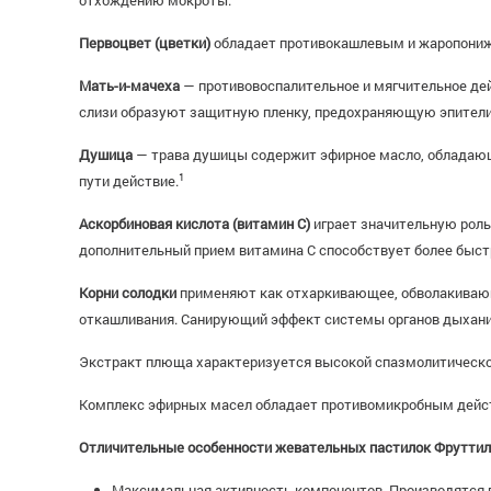
отхождению мокроты.
Первоцвет (цветки)
обладает противокашлевым и жаропони
Мать-и-мачеха
— противовоспалительное и мягчительное дей
слизи образуют защитную пленку, предохраняющую эпителий 
Душица
— трава душицы содержит эфирное масло, обладаю
1
пути действие.
Аскорбиновая кислота (витамин С)
играет значительную рол
дополнительный прием витамина С способствует более быстр
Корни солодки
применяют как отхаркивающее, обволакивающ
откашливания. Санирующий эффект системы органов дыхани
Экстракт плюща характеризуется высокой спазмолитическо
Комплекс эфирных масел обладает противомикробным действ
Отличительные особенности жевательных пастилок Фруттил
Максимальная активность компонентов. Производятся