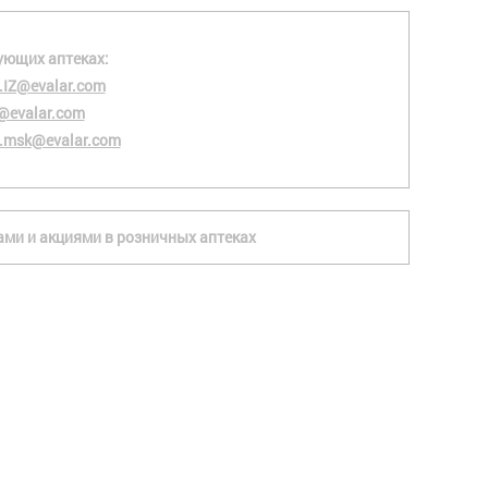
ующих аптеках:
.IZ@evalar.com
@evalar.com
.msk@evalar.com
ками и акциями в розничных аптеках