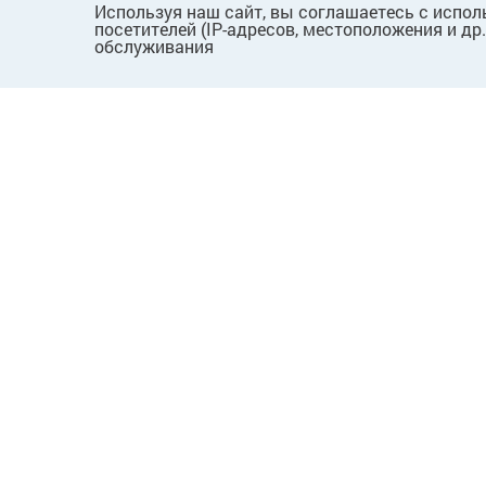
Используя наш сайт, вы соглашаетесь с испол
посетителей (IP-адресов, местоположения и др
обслуживания
ПОКУПАТЕЛЯМ
КОМПАНИЯ
Как сделать заказ
О нас
Способы оплаты
Новости
Доставка и возврат
Вопросы
Пользовательское
Лицензии
соглашение
Карьера