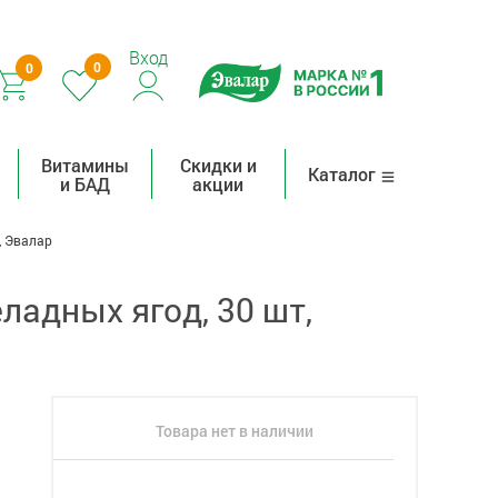
Вход
0
0
Витамины
Скидки и
Каталог
и БАД
акции
, Эвалар
адных ягод, 30 шт,
Товара нет в наличии