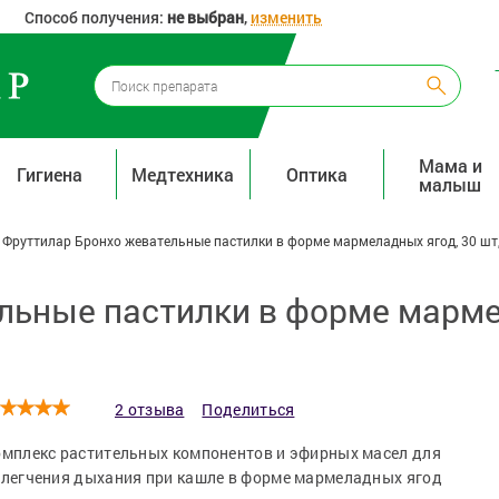
Способ получения:
не выбран
,
изменить
Мама и
Гигиена
Медтехника
Оптика
малыш
Фруттилар Бронхо жевательные пастилки в форме мармеладных ягод, 30 шт
льные пастилки в форме мармел
2 отзыва
Поделиться
мплекс растительных компонентов и эфирных масел для
легчения дыхания при кашле в форме мармеладных ягод