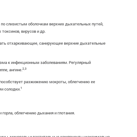
ь по слизистым оболочкам верхних дыхательных путей,
токсинов, вирусов и др.
вать отхаркивающее, санирующее верхние дыхательные
изма к инфекционным заболеваниям. Регулярный
2,3
пе, ангине.
способствует разжижению мокроты, облегчению ее
1
и солодки.
горла, облегчению дыхания и глотания.
мины, минералы и растительные компоненты максимально