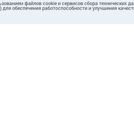
ьзованием файлов cookie и сервисов сбора технических д
.) для обеспечения работоспособности и улучшения качест
ПАРТНЕРАМ
Для партнеров
Для поставщиков
Для собственников/
арендодателей
Предложение о