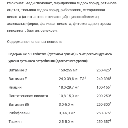
глюконат, меди глюконат, пиридоксина гидрохлорид, ретинола
ацетат, тиамина гидрохлорид, рибофлавин, стеариновая
кислота (агент антислеживающий), цианокобаламин,
холекальциферол, фолиевая кислота, фитоменадион, хрома
пиколинат, биотин, селексен.
Содержание полезных веществ
Содержание в 1 таблетке (суточном приеме) и % от рекомендуемого
уровня суточного потребления (адекватного уровня)
1
Витамин С
150-255 мг
250-425
1
3
Витамин Е
24,0-39,6 мг ТЭ
240-396
3
Ниацин
18.0-29.7 мг
100-165
3
Пантотеновая кислота
10,8-15,0 мг
200-250
3
Витамин В6
3,0-6,0 мг
250-300
3
Рибофлавин
3,0-6,0 мг
250-375
3
Тиамин
2,5-5,0 мг
250-357