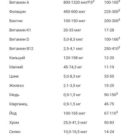
2
3
Витамин А
800-1320 мкгРЭ
100-165
3
Фолацин
450-600 мкг
225-300
3
Биотин
100-150 мкг
200-300
Витамин К1
20-33 мкг
17-28
3
Витамин D
5,0-8,3 мкг
100-166
3
Витамин В12
2,5-4,1 мкг
250-410
Кальций
120-198 мг
12-20
Магний
45-74,3 мг
11-19
Цинк
5,0-8,3 мг
33-55
Железо
2.1-3,5 мг
15-25
3
Медь
0,9-1,5 мг
90-150
Марганец
0,9-1,5 мг
45-75
3
Йод
100-165 мкг
67-110
Хром
25,0-41,3 мкг
50-83
Селен
10,0-16,5 мкг
14-24