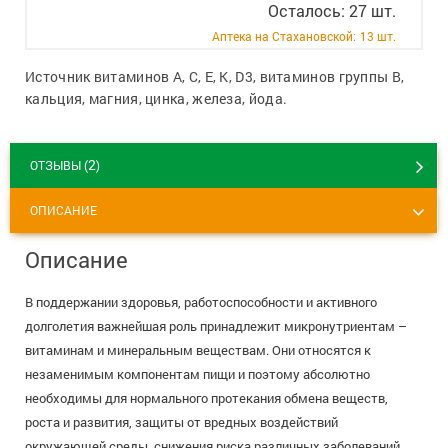
Осталось: 27 шт.
+7 (495) 921-40-74
Вакансии
Аптека на Стахановской:
13 шт.
Источник витаминов А, С, Е, К, D3, витаминов группы В,
кальция, магния, цинка, железа, йода.
2
ОТЗЫВЫ (
)
ОПИСАНИЕ
Описание
В поддержании здоровья, работоспособности и активного
долголетия важнейшая роль принадлежит микронутриентам –
витаминам и минеральным веществам. Они относятся к
незаменимым компонентам пищи и поэтому абсолютно
необходимы для нормального протекания обмена веществ,
роста и развития, защиты от вредных воздействий
окружающей среды, снижения риска различных заболеваний,