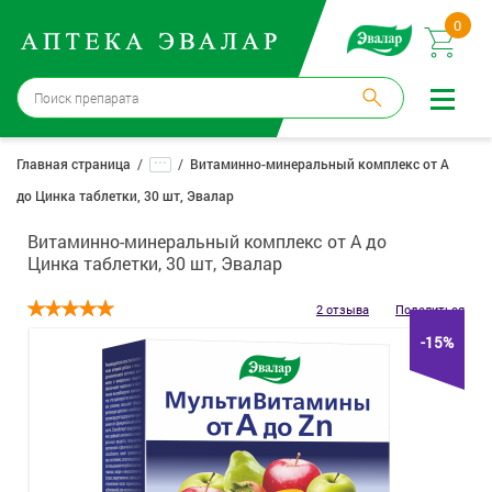
0
Москва
→
12 аптек
...
Главная страница
Витаминно-минеральный комплекс от А
до Цинка таблетки, 30 шт, Эвалар
Войти |
Регистрация
Витаминно-минеральный комплекс от А до
Доставка и оплата
Цинка таблетки, 30 шт, Эвалар
Способ получения:
не выбран
,
изменить
2 отзыва
Поделиться
-15%
Эвалар
Лекарства
Косметика