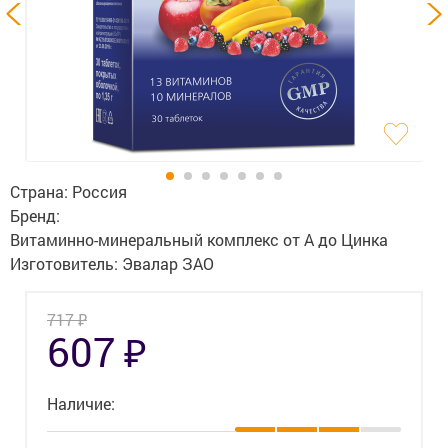
Гигиена
Изделия медицинского назначения
Планирование семьи
Медтехника
Оптика
Страна:
Россия
Бренд:
Ортопедия
Витаминно-минеральный комплекс от А до Цинка
Изготовитель:
Эвалар ЗАО
Мама и малыш
Уход за больными
₽
717
₽
607
Витамины
и БАД
Наличие:
Скидки и акции