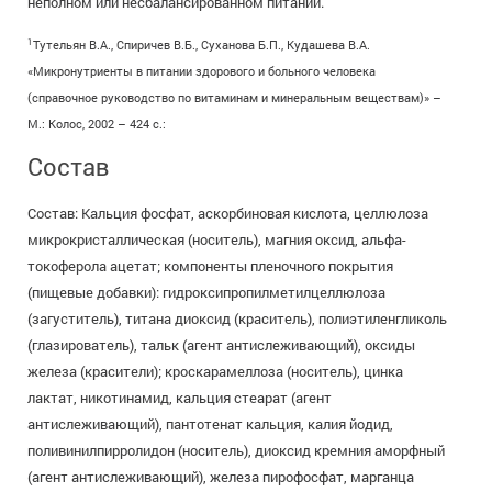
неполном или несбалансированном питании.
1
Тутельян В.А., Спиричев В.Б., Суханова Б.П., Кудашева В.А.
«Микронутриенты в питании здорового и больного человека
(справочное руководство по витаминам и минеральным веществам)» –
М.: Колос, 2002 – 424 с.:
Состав
Состав: Кальция фосфат, аскорбиновая кислота, целлюлоза
микрокристаллическая (носитель), магния оксид, альфа-
токоферола ацетат; компоненты пленочного покрытия
(пищевые добавки): гидроксипропилметилцеллюлоза
(загуститель), титана диоксид (краситель), полиэтиленгликоль
(глазирователь), тальк (агент антислеживающий), оксиды
железа (красители); кроскарамеллоза (носитель), цинка
лактат, никотинамид, кальция стеарат (агент
антислеживающий), пантотенат кальция, калия йодид,
поливинилпирролидон (носитель), диоксид кремния аморфный
(агент антислеживающий), железа пирофосфат, марганца