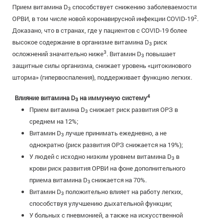
Прием витамина D
способствует снижению заболеваемости
3
2
ОРВИ, в том числе новой коронавирусной инфекции COVID-19
.
Доказано, что в странах, где у пациентов с COVID-19 более
высокое содержание в организме витамина D
риск
3
3
осложнений значительно ниже
. Витамин D
повышает
3
защитные силы организма, снижает уровень «цитокинового
шторма» (гипервоспаления), поддерживает функцию легких.
4
Влияние витамина D
на иммунную систему
3
Прием витамина D
снижает риск развития ОРЗ в
3
среднем на 12%;
Витамин D
лучше принимать ежедневно, а не
3
однократно (риск развития ОРЗ снижается на 19%);
У людей с исходно низким уровнем витамина D
в
3
крови риск развития ОРВИ на фоне дополнительного
приема витамина D
снижается на 70%.
3
Витамин D
положительно влияет на работу легких,
3
способствуя улучшению дыхательной функции;
У больных с пневмонией, а также на искусственной