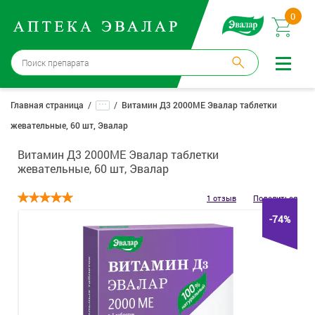
0
Москва
→
12 аптек
...
Главная страница
Витамин Д3 2000МЕ Эвалар таблетки
жевательные, 60 шт, Эвалар
Войти |
Регистрация
Витамин Д3 2000МЕ Эвалар таблетки
Доставка и оплата
жевательные, 60 шт, Эвалар
Способ получения:
не выбран
,
изменить
1 отзыв
Поделиться
-74%
Эвалар
Лекарства
Косметика