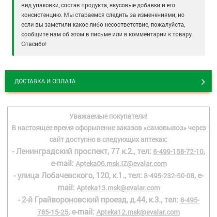
вид упаковки, состав продукта, вкусовые добавки и его
консистенцию. Мы стараемся следить за изменениями, но
если вы заметили какое-либо несоответствие, пожалуйста,
сообщите нам об этом в письме или в комментарии к товару.
Спасибо!
ДОСТАВКА И ОПЛАТА
Уважаемые покупатели!
В настоящее время оформление заказов «самовывоз» через
сайт доступно в следующих аптеках:
- Ленинградский проспект, 77 к.2., тел:
,
8-499-158-72-10
e-mail:
Apteka06.msk.IZ@evalar.com
- улица Лобачевского, 120, к.1., тел:
, e-
8-495-232-50-08
mail:
Apteka13.msk@evalar.com
- 2-й Грайвороновский проезд, д.44, к.3., тел:
8-495-
, e-mail:
785-15-25
Apteka12.msk@evalar.com