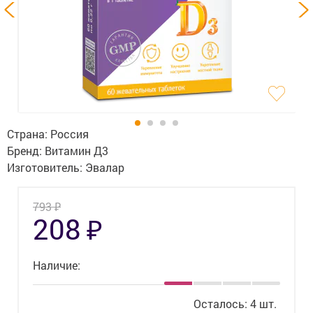
Гигиена
Изделия медицинского назначения
Планирование семьи
Медтехника
Оптика
Страна:
Россия
Бренд:
Витамин Д3
Ортопедия
Изготовитель:
Эвалар
Мама и малыш
₽
793
₽
208
Уход за больными
Витамины
и БАД
Наличие:
Скидки и акции
Осталось: 4 шт.