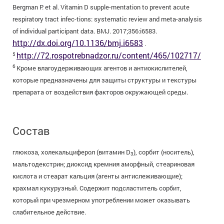
Bergman P. et al. Vitamin D supple-mentation to prevent acute
respiratory tract infec-tions: systematic review and meta-analysis
of individual participant data. BMJ. 2017;356:i6583.
http://dx.doi.org/10.1136/bmj.i6583
.
http://72.rospotrebnadzor.ru/content/465/102717/
5
6
Кроме влагоудерживающих агентов и антиокислителей,
которые предназначены для защиты структуры и текстуры
препарата от воздействия факторов окружающей среды.
Состав
глюкоза, холекальциферол (витамин D
), сорбит (носитель),
3
мальтодекстрин; диоксид кремния аморфный, стеариновая
кислота и стеарат кальция (агенты антислеживающие);
крахмал кукурузный. Содержит подсластитель сорбит,
который при чрезмерном употреблении может оказывать
слабительное действие.