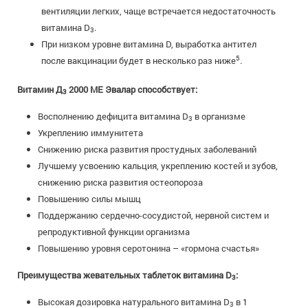
вентиляции легких, чаще встречается недостаточность
витамина D
.
3
При низком уровне витамина D, выработка антител
5
после вакцинации будет в несколько раз ниже
.
Витамин Д
2000 МЕ Эвалар способствует:
3
Восполнению дефицита витамина D
в организме
3
Укреплению иммунитета
Снижению риска развития простудных заболеваний
Лучшему усвоению кальция, укреплению костей и зубов,
снижению риска развития остеопороза
Повышению силы мышц
Поддержанию сердечно-сосудистой, нервной систем и
репродуктивной функции организма
Повышению уровня серотонина – «гормона счастья»
Преимущества жевательных таблеток витамина D
:
3
Высокая дозировка натурального витамина D
в 1
3