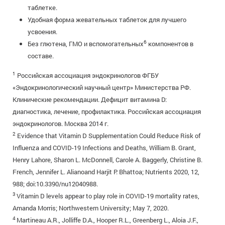
таблетке.
Удобная форма жевательных таблеток для лучшего
усвоения.
6
Без глютена, ГМО и вспомогательных
компонентов в
составе.
1
Российская ассоциация эндокринологов ФГБУ
«Эндокринологический научный центр» Министерства РФ.
Клинические рекомендации. Дефицит витамина D:
диагностика, лечение, профилактика. Российская ассоциация
эндокринологов. Москва 2014 г.
2
Evidence that Vitamin D Supplementation Could Reduce Risk of
Influenza and COVID-19 Infections and Deaths, William B. Grant,
Henry Lahore, Sharon L. McDonnell, Carole A. Baggerly, Christine B.
French, Jennifer L. Alianoand Harjit P. Bhattoa; Nutrients 2020, 12,
988; doi:10.3390/nu12040988.
3
Vitamin D levels appear to play role in COVID-19 mortality rates,
Amanda Morris; Northwestern University; May 7, 2020.
4
Martineau A.R., Jolliffe D.A., Hooper R.L., Greenberg L., Aloia J.F.,