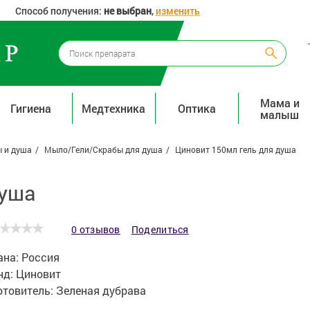
Способ получения:
не выбран
,
изменить
Мама и
Гигиена
Медтехника
Оптика
малыш
ы и душа
Мыло/Гели/Скрабы для душа
Циновит 150мл гель для душа
душа
0 отзывов
Поделиться
ана:
Россия
нд:
Циновит
отовитель:
Зеленая дубрава