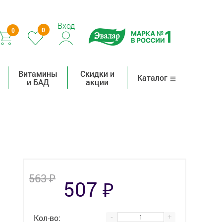
Вход
0
0
Витамины
Скидки и
Каталог
и БАД
акции
₽
563
₽
507
Кол-во:
-
+