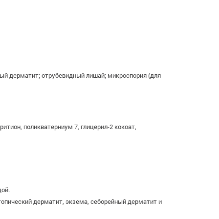
ный дерматит; отрубевидный лишай; микроспория (для
ритион, поликватерниум 7, глицерил-2 кокоат,
дой.
топический дерматит, экзема, себорейный дерматит и