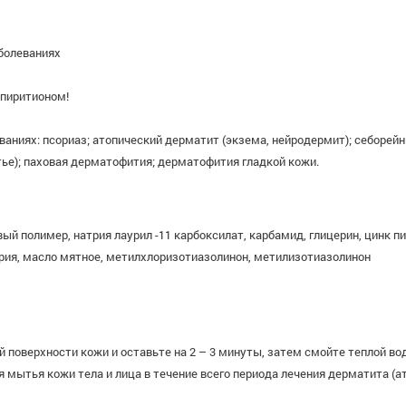
аболеваниях
 пиритионом!
ваниях: псориаз; атопический дерматит (экзема, нейродермит); себорей
тье); паховая дерматофития; дерматофития гладкой кожи.
й полимер, натрия лаурил -11 карбоксилат, карбамид, глицерин, цинк пи
трия, масло мятное, метилхлоризотиазолинон, метилизотиазолинон
 поверхности кожи и оставьте на 2 – 3 минуты, затем смойте теплой во
мытья кожи тела и лица в течение всего периода лечения дерматита (а