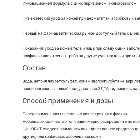
Инновационная формула с цинк пиритионом и климбазолом
Гигиенический уход за кожей при дерматитах и грибковых з
Первый на фармацевтическом рынке доступный гель с цинк
Показания: уход за кожей тела и лица при следующих заболе
профилактики отсевов гриба на другие участки кожи при мы
Состав
Вода, натрия лауретсульфат, кокамидопропилбетаин, акриловы
пропиленгликоль, климбазол, динатрия ЭДТА, гидроокись на
Способ применения и дозы
Перед применением несколько раз встряхните флакон.
Небольшое количество геля равномерно распределите по всей
ЦИНОВИТ следует применять как единственное средство для 
другие) или грибковых заболеваний кожи.