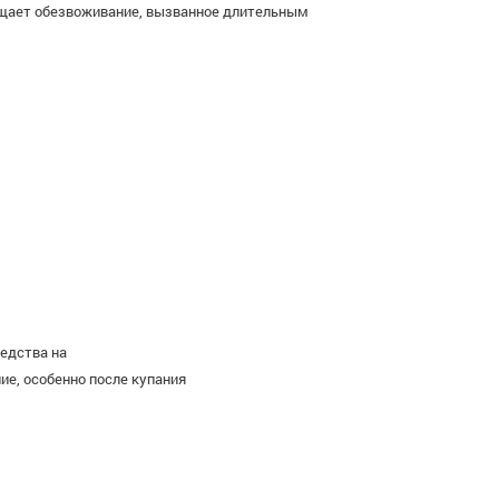
ращает обезвоживание, вызванное длительным
редства на
е, особенно после купания