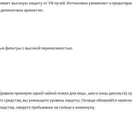
ечивает высокую защиту от УФ лучей. Интенсивно увлажняет и предотв
и деликатным ароматом.
ные фильтры с высокой переносимостью.
равное примерно одной чайной ложке для лица , шеи и зоны декольте) с
о средства, вы уменьшите уровень защиты. Почаще обновляйте нанесени
едства, сведите пребывание на солнце к минимуму.