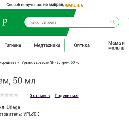
Способ получения:
не выбран
,
изменить
Мама и
Гигиена
Медтехника
Оптика
малыш
 средства
Урьяж Барьесан SPF30 крем, 50 мл
м, 50 мл
0 отзывов
Поделиться
нд:
Uriage
отовитель:
УРЬЯЖ