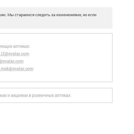
цию. Мы стараемся следить за изменениями, но если
ующих аптеках:
.IZ@evalar.com
@evalar.com
.msk@evalar.com
ками и акциями в розничных аптеках