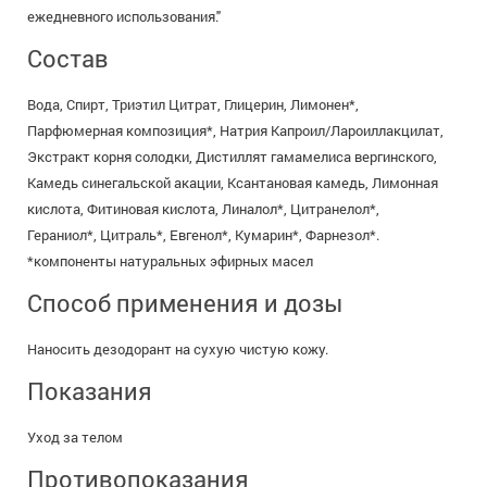
ежедневного использования."
Состав
Вода, Спирт, Триэтил Цитрат, Глицерин, Лимонен*,
Парфюмерная композиция*, Натрия Капроил/Лароиллакцилат,
Экстракт корня солодки, Дистиллят гамамелиса вергинского,
Камедь синегальской акации, Ксантановая камедь, Лимонная
кислота, Фитиновая кислота, Линалол*, Цитранелол*,
Гераниол*, Цитраль*, Евгенол*, Кумарин*, Фарнезол*.
*компоненты натуральных эфирных масел
Способ применения и дозы
Наносить дезодорант на сухую чистую кожу.
Показания
Уход за телом
Противопоказания