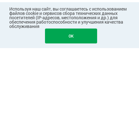
Используя наш сайт, вы соглашаетесь с использованием
файлов cookie и сервисов сбора технических данных
посетителей (IP-адресов, местоположения и др.) для
обеспечения работоспособности и улучшения качества
обслуживания
1195
В КОРЗИНУ
OK
ПОКУПАТЕЛЯМ
КОМПАНИЯ
ПАРТНЕРАМ
Узнавайте первыми о скидках и акциях!