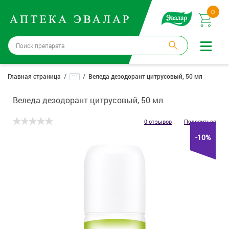
0
Москва
→
12 аптек
...
Главная страница
Веледа дезодорант цитрусовый, 50 мл
Войти |
Регистрация
Веледа дезодорант цитрусовый, 50 мл
Доставка и оплата
0 отзывов
Поделиться
-10%
Способ получения:
не выбран
,
изменить
Эвалар
Лекарства
Косметика