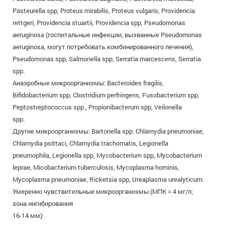
Pasteurella spp, Proteus mirabilis, Proteus vulgaris, Providencia
rettgeri, Providencia stuartii, Providencia spp, Pseudomonas
aeruginosa (госпитальные инфекции, вызванные Pseudomonas
aeruginosa, могут потребовать комбинированного лечения),
Pseudomonas spp, Salmonella spp, Serratia marcescens, Serratia
spp.
Анаэробные микроорганизмы: Bacteroides fragilis,
Bifidobacterium spp, Clostridium perfringens, Fusobacterium spp,
Peptostreptococcus spp., Propionibacterum spp, Veilonella
spp.
Другие микроорганизмы: Bartonella spp. Chlamydia pneumoniae,
Chlamydia psittaci, Chlamydia trachomatis, Legionella
pneumophila, Legionella spp, Mycobacterium spp, Mycobacterium
leprae, Micobacterium tuberculosis, Mycoplasma hominis,
Mycoplasma pneumoniae, Ricketsia spp, Ureaplasma urealyticum.
Умеренно чувствительные микроорганизмы (МПК = 4 мг/л;
зона ингибирования
16-14 мм):