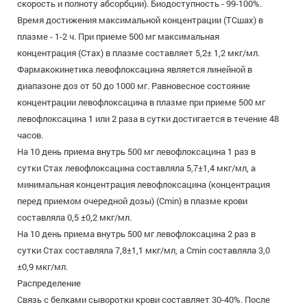
скорость и полноту абсорбции). Биодоступность - 99-100%.
Время достижения максимальной концентрации (ТСшах) в
плазме - 1-2 ч. При приеме 500 мг максимальная
концентрация (Стах) в плазме составляет 5,2± 1,2 мкг/мл.
Фармакокинетика левофлоксацина является линейной в
диапазоне доз от 50 до 1000 мг. Равновесное состояние
концентрации левофлоксацина в плазме при приеме 500 мг
левофлоксацина 1 или 2 раза в сутки достигается в течение 48
часов.
На 10 день приема внутрь 500 мг левофлоксацина 1 раз в
сутки Стах левофлоксацина составляла 5,7±1,4 мкг/мл, а
минимальная концентрация левофлоксацина (концентрация
перед приемом очередной дозы) (Cmin) в плазме крови
составляла 0,5 ±0,2 мкг/мл.
На 10 день приема внутрь 500 мг левофлоксацина 2 раз в
сутки Стах составляла 7,8±1,1 мкг/мл, a Cmin составляла 3,0
±0,9 мкг/мл.
Распределение
Связь с белками сыворотки крови составляет 30-40%. После