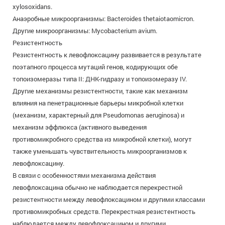
xylosoxidans.
Анаэробные микроорганизмы: Bacteroides thetaiotaomicron.
Другие микроорганизмы: Mycobacterium avium.
Резистентность
Резистентность к левофлоксацину развивается в результате
поэтапного процесса мутаций генов, кодирующих обе
топоизомеразы типа II: ДНК-гидразу и топоизомеразу IV.
Другие механизмы резистентности, такие как механизм
влияния на пенетрационные барьеры микробной клетки
(механизм, характерный для Pseudomonas aeruginosa) и
механизм эффлюкса (активного выведения
противомикробного средства из микробной клетки), могут
также уменьшать чувствительность микроорганизмов к
левофлоксацину.
В связи с особенностями механизма действия
левофлоксацина обычно не наблюдается перекрестной
резистентности между левофлоксацином и другими классами
противомикробных средств. Перекрестная резистентность
наблюдается между левофлоксацином и другими