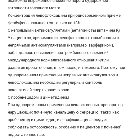
возможно выраженное снижение порога судорожной
готовности головного мозга.
Концентрация левофлоксацина при одновременном приеме
фенбуфена повышается только на 13%.
С непрямыми антикоагулянтами (антагонисты витамина К)
У пациентов, принимавших левофлоксацин в комбинации с
непрямыми антикоагулянтами (например, варфарином),
наблюдалось повышение протромбинового времени/
международного нормализованного отношения и/или
развитие кровотечения, в том числе, и тяжелого. Поэтому при
одновременном применении непрямых антикоагулянтов и
левофлоксацина необходим регулярный контроль
показателей свертывания крови.
С пробенецидом и циметидином
При одновременном применении лекарственных препаратов,
нарушающих почечную канальцевую секрецию, таких как
пробенецид и циметидин, и левофлоксацина следует
соблюдать осторожность, особенно у пациентов с почечной
недостаточностью.