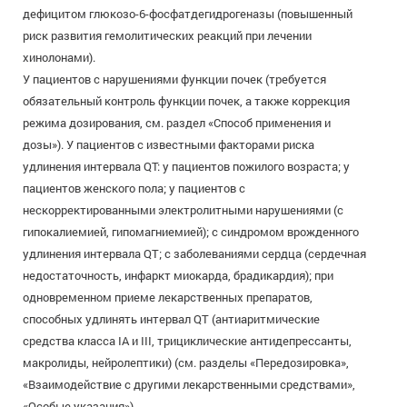
дефицитом глюкозо-6-фосфатдегидрогеназы (повышенный
риск развития гемолитических реакций при лечении
хинолонами).
У пациентов с нарушениями функции почек (требуется
обязательный контроль функции почек, а также коррекция
режима дозирования, см. раздел «Способ применения и
дозы»). У пациентов с известными факторами риска
удлинения интервала QT: у пациентов пожилого возраста; у
пациентов женского пола; у пациентов с
нескорректированными электролитными нарушениями (с
гипокалиемией, гипомагниемией); с синдромом врожденного
удлинения интервала QT; с заболеваниями сердца (сердечная
недостаточность, инфаркт миокарда, брадикардия); при
одновременном приеме лекарственных препаратов,
способных удлинять интервал QT (антиаритмические
средства класса IA и III, трициклические антидепрессанты,
макролиды, нейролептики) (см. разделы «Передозировка»,
«Взаимодействие с другими лекарственными средствами»,
«Особые указания»).