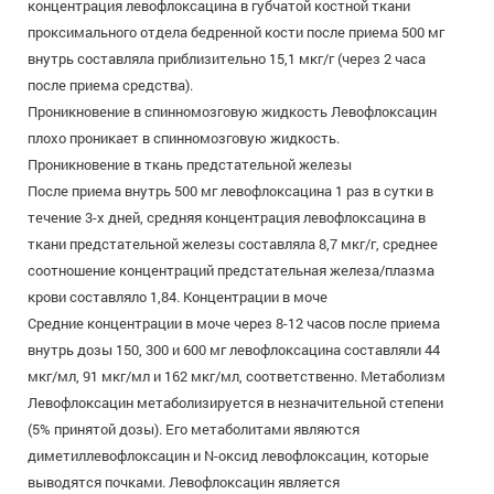
концентрация левофлоксацина в губчатой костной ткани
проксимального отдела бедренной кости после приема 500 мг
внутрь составляла приблизительно 15,1 мкг/г (через 2 часа
после приема средства).
Проникновение в спинномозговую жидкость Левофлоксацин
плохо проникает в спинномозговую жидкость.
Проникновение в ткань предстательной железы
После приема внутрь 500 мг левофлоксацина 1 раз в сутки в
течение 3-х дней, средняя концентрация левофлоксацина в
ткани предстательной железы составляла 8,7 мкг/г, среднее
соотношение концентраций предстательная железа/плазма
крови составляло 1,84. Концентрации в моче
Средние концентрации в моче через 8-12 часов после приема
внутрь дозы 150, 300 и 600 мг левофлоксацина составляли 44
мкг/мл, 91 мкг/мл и 162 мкг/мл, соответственно. Метаболизм
Левофлоксацин метаболизируется в незначительной степени
(5% принятой дозы). Его метаболитами являются
диметиллевофлоксацин и N-оксид левофлоксацин, которые
выводятся почками. Левофлоксацин является