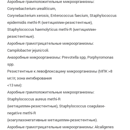
Аэробные грамположительные микроорганизмы:
Corynebacterium urealiticum,
Corynebacterium xerosis, Enterococcus faecium, Staphylococcus
epidermidis methi-R (метициллин-резистентные),
Staphylococcus haemolyticus methi-R (метициллин-
резистентные).
Аэробные грамотрицательные микроорганизмы:
Campilobacter jejuni/coli.
Анаэробные микроорганизмы: Prevotella spp, Porphyromonas
spp.
Резистентные к левофлоксацину микроорганизмы (МПК >8
мг/л; зона ингибирования
<13 мм):
Аэробные грамположительные микроорганизмы:
Staphylococcus aureus methi-R
(метициллин-резистентные), Staphylococcus coagulase-
negative methi-R
(коагулазонегативные метициллин-резистентные).
Аэробные грамотрицательные микроорганизмы: Alcaligenes