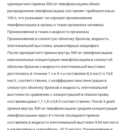
однократного приема 500 мг левофлоксацина объем
распределения левофлоксацина составляет приблизительно
100 л, что указывает на хорошее проникновение
левофлоксацина в органы и ткани организма человека.
Проникновение в ткани и жидкости организма
Проникновение в слизистую оболочку бронхов, жидкость
эпителиальной выстилки, альвеолярные макрофаги
После однократного приема внутрь 500 мг левофлоксацина
максимальные концентрации левофлоксацина в слизистой
оболочке бронхов и жидкости эпителиальной выстилки
достигались в течение 1 ч и 4 ч и составляли 8,3 мкг/г и 10,8
мкг/г, соответственно, с коэффициентами пенетрации в
слизистую оболочку бронхов и жидкость эпителиальной
выстилки по сравнению с концентрацией в плазме крови,
составляющими 1,1-1,8 и 0,8-3 соответственно. После 5 дней
приема внутрь 500 мг левофлоксацина средняя концентрация
левофлоксацина через 4 ч после последнего приема
составляла в жидкости эпителиальной выстилки 9,94 мкг/мл и
в альвеолярных макрофагах - 97,9 мкг/мл. Проникновение в