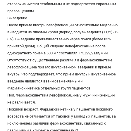
стереохимически стабильным и не подвергается хиральным
превращениям.
Выведение
После приема внутрь левофлоксацин относительно медленно
выводится из плазмы крови (период полувыведения (Т1/2) - 6-
8 ч). Выведение преимущественно через почки (более 85%
принятой дозы). Общий клиренс левофлоксацина после
однократного приема 500 мг составлял 175±29,2 мл/мин.
Отсутствуют существенные различия в фармакокинетике
левофлоксацина при его внутривенном введении и приеме
внутрь, что подтверждает, что прием внутрь и внутривенное
введение являются взаимозаменяемыми.
Фармакокинетика отдельных групп пациентов
Пол. Фармакокинетика левофлоксацина у мужчин и женщин
не различается.
Пожилой возраст. Фармакокинетика у пациентов пожилого
возраста не отличается от таковой у молодых пациентов, за
исключением различий фармакокинетики, связанных с
различиями в клиренсе креатинина (КК).