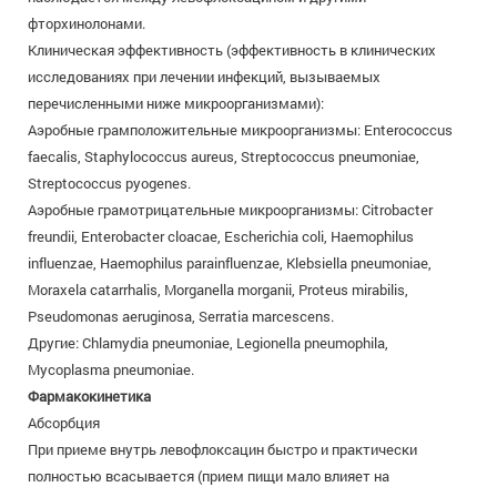
фторхинолонами.
Клиническая эффективность (эффективность в клинических
исследованиях при лечении инфекций, вызываемых
перечисленными ниже микроорганизмами):
Аэробные грамположительные микроорганизмы: Enterococcus
faecalis, Staphylococcus aureus, Streptococcus pneumoniae,
Streptococcus pyogenes.
Аэробные грамотрицательные микроорганизмы: Citrobacter
freundii, Enterobacter cloacae, Escherichia coli, Haemophilus
influenzae, Haemophilus parainfluenzae, Klebsiella pneumoniae,
Moraxela catarrhalis, Morganella morganii, Proteus mirabilis,
Pseudomonas aeruginosa, Serratia marcescens.
Другие: Chlamydia pneumoniae, Legionella pneumophila,
Mycoplasma pneumoniae.
Фармакокинетика
Абсорбция
При приеме внутрь левофлоксацин быстро и практически
полностью всасывается (прием пищи мало влияет на