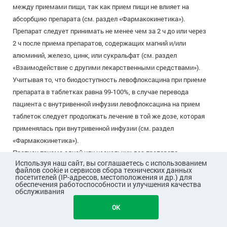
между приемами пищи, так как прием пищи не влияет на
абсорбцию препарата (см. раздел «Фармакокинетика»).
Препарат следует принимать не менее чем за 2 ч до или через
2 ч после приема препаратов, содержащих магний и/или
алюминий, железо, цинк, или сукральфат (см. раздел
«Взаимодействие с другими лекарственными средствами»).
Учитывая то, что биодоступность левофлоксацина при приеме
препарата в таблетках равна 99-100%, в случае перевода
пациента с внутривенной инфузии левофлоксацина на прием
таблеток следует продолжать лечение в той же дозе, которая
применялась при внутривенной инфузии (см. раздел
«Фармакокинетика»).
Пропуск приема одной или нескольких доз препарата
Используя наш сайт, вы соглашаетесь с использованием
Если случайно пропущен прием препарата, то надо, как можно
файлов cookie и сервисов сбора технических данных
скорее, принять очередную дозу и далее продолжать
посетителей (IP-адресов, местоположения и др.) для
обеспечения работоспособности и улучшения качества
принимать препарат Левофлоксацин согласно
обслуживания
рекомендованной схеме.
OK
Дозы и продолжительность лечения
Режим дозирования определяется характером и тяжестью