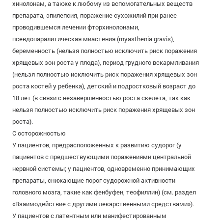
хинолонам, а также к любому из вспомогательных веществ
препарата, эпилепсия, поражение сухожилий при ранее
проводившемся лечении фторхинолонами,
псевдопаралитическая миастения (myasthenia gravis),
беременность (нельзя полностью исключить риск поражения
хрящевых зон роста у плода), период грудного вскармливания
(нельзя полностью исключить риск поражения хрящевых зон
роста костей у ребенка), детский и подростковый возраст до
18 лет (в связи с незавершенностью роста скелета, так как
нельзя полностью исключить риск поражения хрящевых зон
роста).
С осторожностью
У пациентов, предрасположенных к развитию судорог (у
пациентов с предшествующими поражениями центральной
нервной системы; у пациентов, одновременно принимающих
препараты, снижающие порог судорожной активности
головного мозга, такие как фенбуфен, теофиллин) (см. раздел
«Взаимодействие с другими лекарственными средствами»).
У пациентов с латентным или манифестированным