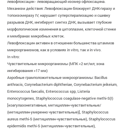
левофлоксацин - левовращающий изомер офлоксацина.
Механизм действия: Левофлоксацин блокирует ДНК-гиразу и
топоизомеразу IV, нарушает суперспирализацию и сшивку
разрывов ДНК, ингибирует синтез ДНК, вызывает глубокие
морфологические изменения в цитоплазме, клеточной стенке
и мембранах микробных клеток.
Левофлоксацин активен в отношении большинства штаммов
микроорганизмов, как в условиях in vitro, так и in vivo.
In vitro:
Чувствительные микроорганизмы (МПК <2 мг/мл; зона
ингибирования >17 мм)
Аэробные грамположительные микроорганизмы: Bacillus
anthracis, Corynebacterium diphtheriae, Corynebacterium jeikeium,
Enterococcus faecalis, Enterococcus spp, Listeria
monocytogenes, Staphylococcus coagulase-negative methi-S(I)
[коагулазонегативные, метициллин-чувствительные/
(метициллин-умеренно чувствительные)], Staphylococcus
aureus methi-S (метициллин-чувствительные), Staphylococcus
epidermidis methi-S (метициллин-чувствительные),