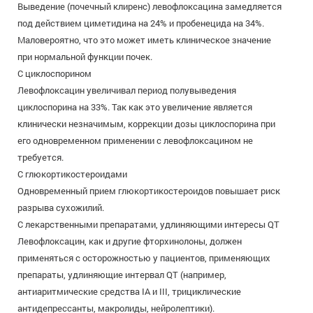
Выведение (почечный клиренс) левофлоксацина замедляется
под действием циметидина на 24% и пробенецида на 34%.
Маловероятно, что это может иметь клиническое значение
при нормальной функции почек.
С циклоспорином
Левофлоксацин увеличивал период полувыведения
циклоспорина на 33%. Так как это увеличение является
клинически незначимым, коррекции дозы циклоспорина при
его одновременном применении с левофлоксацином не
требуется.
С глюкортикостероидами
Одновременный прием глюкортикостероидов повышает риск
разрыва сухожилий.
С лекарственными препаратами, удлиняющими интересы QT
Левофлоксацин, как и другие фторхинолоны, должен
применяться с осторожностью у пациентов, применяющих
препараты, удлиняющие интервал QT (например,
антиаритмические средства IA и III, трициклические
антидепрессанты, макролиды, нейролептики).