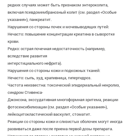
редких случаях может быть признаком энтероколита,
включая псевдомембранозный колит (см. раздел «Особые
указания»), панкреатит.
Нарушения со стороны почек и мочевыводящих путей:
Нечасто: повышение концентрации креатина в сыворотке
крови.
Редко: острая почечная недостаточность (например,
вследствие развития
интерстициального нефрита).
Нарушения со стороны кожи и подкожных тканей:
Нечасто: сыпь, зуд, крапивница, гипергидроз.
Частота неизвестна: токсический эпидермальный некролиз,
синдром Стивенса-
Джонсона, экссудативная многоформная эритема, реакции
фотосенсибилизации (см. раздел «Особые указания»),
лейкоцитокластический васкулит, стоматит.
Реакции со стороны кожи и слизистых оболочек могут иногда
развиваться даже после приема первой дозы препарата.
Нарушения со стороны скелетно-мышечной системы и