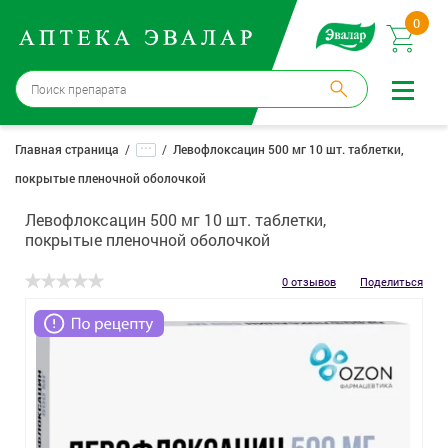
0
Москва
→
12 аптек
...
Главная страница
Левофлоксацин 500 мг 10 шт. таблетки,
покрытые пленочной оболочкой
Войти |
Регистрация
Левофлоксацин 500 мг 10 шт. таблетки,
Доставка и оплата
покрытые пленочной оболочкой
Способ получения:
не выбран
,
изменить
0 отзывов
Поделиться
Эвалар
Лекарства
Косметика