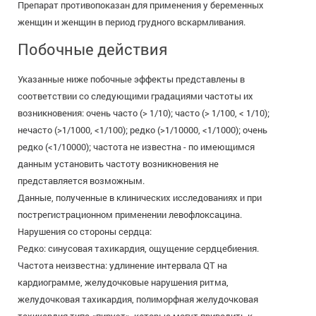
Препарат противопоказан для применения у беременных
женщин и женщин в период грудного вскармливания.
Побочные действия
Указанные ниже побочные эффекты представлены в
соответствии со следующими градациями частоты их
возникновения: очень часто (> 1/10); часто (> 1/100, < 1/10);
нечасто (>1/1000, <1/100); редко (>1/10000, <1/1000); очень
редко (<1/10000); частота не известна - по имеющимся
данным установить частоту возникновения не
представляется возможным.
Данные, полученные в клинических исследованиях и при
пострегистрационном применении левофлоксацина.
Нарушения со стороны сердца:
Редко: синусовая тахикардия, ощущение сердцебиения.
Частота неизвестна: удлинение интервала QT на
кардиограмме, желудочковые нарушения ритма,
желудочковая тахикардия, полиморфная желудочковая
тахикардия типа «пируэт», которые могут приводить к