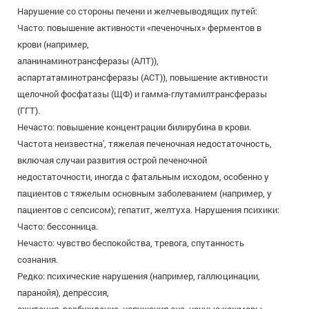
Нарушение со стороны печени и желчевыводящих путей:
Часто: повышение активности «печеночных» ферментов в
крови (например,
аланинаминотрансферазы (АЛТ)),
аспартатаминотрансферазы (ACT)), повышение активности
щелочной фосфатазы (ЩФ) и гамма-глутамилтрансферазы
(ГГТ).
Нечасто: повышение концентрации билирубина в крови.
Частота неизвестна', тяжелая печеночная недостаточность,
включая случаи развития острой печеночной
недостаточности, иногда с фатальным исходом, особенно у
пациентов с тяжелым основным заболеванием (например, у
пациентов с сепсисом); гепатит, желтуха. Нарушения психики:
Часто: бессонница.
Нечасто: чувство беспокойства, тревога, спутанность
сознания.
Редко: психические нарушения (например, галлюцинации,
паранойя), депрессия,
ажитация, возбуждение, нарушения сна, ночные кошмары.