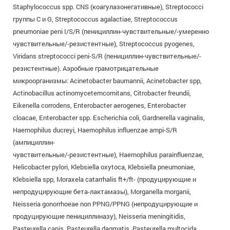
Staphylococcus spp. CNS (коагулазонегативные), Streptococci
группы С и G, Streptococcus agalactiae, Streptococcus
pneumoniae peni I/S/R (пенициллин-чувствительные/-умеренно
чувствительные/-резистентные), Streptococcus pyogenes,
Viridans streptococci peni-S/R (пенициллин-чувствительные/-
резистентные). Аэробные грамотрицательные
микроорганизмы: Acinetobacter baumannii, Acinetobacter spp,
Actinobacillus actinomycetemcomitans, Citrobacter freundii,
Eikenella corrodens, Enterobacter aerogenes, Enterobacter
cloacae, Enterobacter spp. Escherichia coli, Gardnerella vaginalis,
Haemophilus ducreyi, Haemophilus influenzae ampi-S/R
(ампициллин-
чувствительные/-резистентные), Haemophilus parainfluenzae,
Helicobacter pylori, Klebsiella oxytoca, Klebsiella pneumoniae,
Klebsiella spp, Moraxela catarrhalis ft+/ft- (продуцирующие и
непродуцирующие бета-лактамазы), Morganella morganii,
Neisseria gonorrhoeae non PPNG/PPNG (непродуцирующие и
продуцирующие пенициллиназу), Neisseria meningitidis,
Pasteurella canis, Pasteurella dagmatis, Pasteurella multocida,