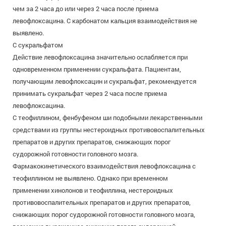
чем за 2 часа до или через 2 часа после приема
левофлоксацина. С карбонатом кальция взаимодействия не
выявлено.
С сукральфатом
Действие левофлоксацина значительно ослабляется при
одновременном применении сукральфата. Пациентам,
получающим левофлоксацин и сукральфат, рекомендуется
принимать сукральфат через 2 часа после приема
левофлоксацина.
С теофиллином, фенбуфеном ши подобными лекарственными
средствами из группы нестероидных противовоспалительных
препаратов и других препаратов, снижающих порог
судорожной готовности головного мозга.
Фармакокинетического взаимодействия левофлоксацина с
теофиллином не выявлено. Однако при временном
применении хинолонов и теофиллина, нестероидных
противовоспалительных препаратов и других препаратов,
снижающих порог судорожной готовности головного мозга,