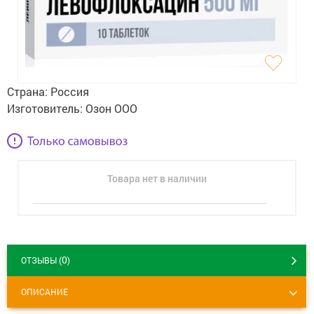
Гигиена
Изделия медицинского назначения
Планирование семьи
Страна:
Россия
Медтехника
Изготовитель:
Озон ООО
Оптика
Ортопедия
Товара нет в наличии
Мама и малыш
Уход за больными
Витамины
и БАД
0
ОТЗЫВЫ (
)
Скидки и акции
ОПИСАНИЕ