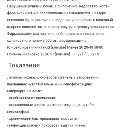
Нарушение функции почек. При почечной недостаточности
фармакокинетика левофлоксацина изменяется. По мере
снижения функции почек выведение через почки и почечный
клиренс снижаются, а период полувыведения увеличивается.
Фармакокинетика при почечной недостаточности после
однократного приема 500 мг левофлоксацина:
Клиренс креатинина (КК) [мл/мин] Менее 20 20-49 50-80
Почечный клиренс 13 26 57 [мл/мин] Т1/2 [ч] 35 27 9
Показания
Лечение инфекционно-воспалительных заболеваний,
вызванных чувствительными к левофлоксацину
микроорганизмами:
- внебольничная пневмония;
- осложненные инфекции мочевыводящих путей и
пиелонефрит;
- хронический бактериальный простатит;
- инфекции кожных покровов и мягких тканей;