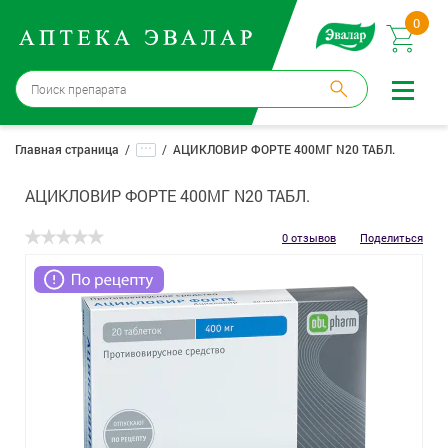
0
Москва
→
12 аптек
...
Главная страница
АЦИКЛОВИР ФОРТЕ 400МГ N20 ТАБЛ.
Войти |
Регистрация
АЦИКЛОВИР ФОРТЕ 400МГ N20 ТАБЛ.
Доставка и оплата
0 отзывов
Поделиться
Способ получения:
не выбран
,
изменить
Эвалар
Лекарства
Косметика