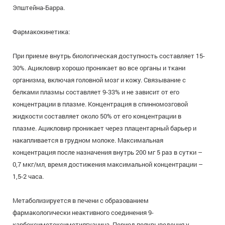
Эпштейна-Барра.
Фармакокинетика:
При приеме внутрь биологическая доступность составляет 15-
30%. Ацикловир хорошо проникает во все органы и ткани
организма, включая головной мозг и кожу. Связывание с
белками плазмы составляет 9-33% и не зависит от его
концентрации в плазме. Концентрация в спинномозговой
жидкости составляет около 50% от его концентрации в
плазме. Ацикловир проникает через плацентарный барьер и
накапливается в грудном молоке. Максимальная
концентрация после назначения внутрь 200 мг 5 раз в сутки –
0,7 мкг/мл, время достижения максимальной концентрации –
1,5-2 часа.
Метаболизируется в печени с образованием
фармакологически неактивного соединения 9-
карбоксиметоксиметилгуанина. Период полувыведения у