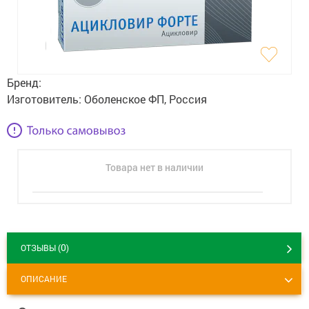
Гигиена
Изделия медицинского назначения
Планирование семьи
Бренд:
Медтехника
Изготовитель:
Оболенское ФП, Россия
Оптика
Ортопедия
Товара нет в наличии
Мама и малыш
Уход за больными
0
ОТЗЫВЫ (
)
Витамины
и БАД
ОПИСАНИЕ
Скидки и акции