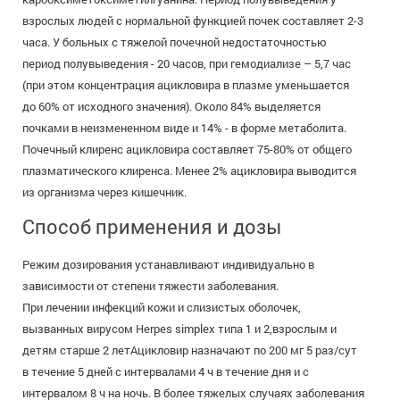
взрослых людей с нормальной функцией почек составляет 2-3
часа. У больных с тяжелой почечной недостаточностью
период полувыведения - 20 часов, при гемодиализе – 5,7 час
(при этом концентрация ацикловира в плазме уменьшается
до 60% от исходного значения). Около 84% выделяется
почками в неизмененном виде и 14% - в форме метаболита.
Почечный клиренс ацикловира составляет 75-80% от общего
плазматического клиренса. Менее 2% ацикловира выводится
из организма через кишечник.
Способ применения и дозы
Режим дозирования устанавливают индивидуально в
зависимости от степени тяжести заболевания.
При лечении инфекций кожи и слизистых оболочек,
вызванных вирусом Herpes simplex типа 1 и 2,взрослым и
детям старше 2 летАцикловир назначают по 200 мг 5 раз/сут
в течение 5 дней с интервалами 4 ч в течение дня и с
интервалом 8 ч на ночь. В более тяжелых случаях заболевания