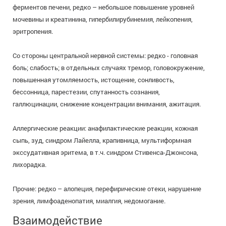
ферментов печени, редко – небольшое повышение уровней
мочевины и креатинина, гипербилирубинемия, лейкопения,
эритропения.
Со стороны центральной нервной системы: редко - головная
боль; слабость; в отдельных случаях тремор, головокружение,
повышенная утомляемость, истощение, сонливость,
бессонница, парестезии, спутанность сознания,
галлюцинации, снижение концентрации внимания, ажитация.
Аллергические реакции: анафилактические реакции, кожная
сыпь, зуд, синдром Лайелла, крапивница, мультиформная
экссудативная эритема, в т.ч. синдром Стивенса-Джонсона,
лихорадка.
Прочие: редко – алопеция, перефирические отеки, нарушение
зрения, лимфоаденопатия, миалгия, недомогание.
Взаимодействие