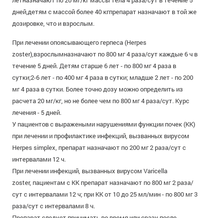
летназначают по 20 мг/кг массы тела 4 раза/сут в течение 5
дней,детям с массой более 40 кгпрепарат назначают в той же
дозировке, что и взрослым.
При лечении опоясывающего герпеса (Herpes
zoster),взрослымназначают по 800 мг 4 раза/cут каждые 6 ч в
течение 5 дней. Детям старше 6 лет - по 800 мг 4 раза в
сутки;2-6 лет - по 400 мг 4 раза в сутки; младше 2 лет - по 200
мг 4 раза в сутки. Более точно дозу можно определить из
расчета 20 мг/кг, но не более чем по 800 мг 4 раза/сут. Курс
лечения - 5 дней.
У пациентов с выражеными нарушениями функции почек (КК)
при лечении и профилактике инфекций, вызванных вирусом
Herpes simplex, препарат назначают по 200 мг 2 раза/сут с
интервалами 12 ч.
При лечении инфекций, вызванных вирусом Varicella
zoster, пациентам с КК препарат назначают по 800 мг 2 раза/
сут с интервалами 12 ч; при КК от 10 до 25 мл/мин - по 800 мг 3
раза/сут с интервалами 8 ч.
Препарат следует принимать во время или сразу после