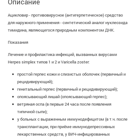
Описание
+7 (495) 921-40-74
Вакансии
Ацикловир - противовирусное (антигерпетическое) средство
для наружного применения - синтетический аналог нуклеозида
тимидина, являющегося природным компонентом ДНК.
Показания
Лечение и профилактика инфекций, вызванных вирусами
Herpes simplex типов 1 и 2 и Varicella zoster:
простой герпес кожи и слизистых оболочек (первичный и
рецидивирующий);
генитальный герпес (первичный и рецидивирующий);
опоясывающий лишай (опоясывающий герпес);
ветряная оспа (в первые 24 часа после появления
типичной сыпи);
у больных с выраженным иммунодефицитом (в т.ч. после
трансплантации, при приёме иммунодепрессивных
лекарственных средств, у ВИЧ-инфицированных