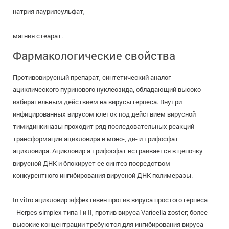
натрия лаурилсульфат,
магния стеарат.
Фармакологические свойства
Противовирусный препарат, синтетический аналог
ациклического пуринового нуклеозида, обладающий высоко
избирательным действием на вирусы герпеса. Внутри
инфицированных вирусом клеток под действием вирусной
тимидинкиназы проходит ряд последовательных реакций
трансформации ацикловира в моно-, ди- и трифосфат
ацикловира. Ацикловир а трифосфат встраивается в цепочку
вирусной ДНК и блокирует ее синтез посредством
конкурентного ингибирования вирусной ДНК-полимеразы.
In vitro ацикловир эффективен против вируса простого герпеса
- Herpes simplex типа I и II, против вируса Varicella zoster; более
высокие концентрации требуются для ингибирования вируса