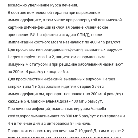
возможно увеличение курса лечения.
В составе комплексной терапии при выраженном
иммунодефиците, в том числе при развернутой клинической
картине ВИЧ-инфекции (включая ранние клинические
проявления ВИЧ-инфекции и стадию СПИД), после
имплантации костного мозга назначают по 400 мг 5 раз/сут.
Для профилактики рецидивов инфекций, вызванных вирусом
Herpes simplex типа 1 и 2, пациентам с нормальным
иммунным статусом и при рецидиве заболевания назначают
по 200 мг 4 раза/сут каждые 6 ч.
Для профилактики инфекций, вызванных вирусом Herpes
simplex типа 1 и 2,взрослым и детям старше 2 летс
иммунодефицитом, препарат назначают по 200 мг 4 раза/сут
каждые 6 ч, максимальная доза - 400 мг 5 раз/сут.
При лечении инфекций, вызванных вирусом Varicella
zoster,взрослымназначают по 800 мг 5 раз/сут с интервалами
4 ч в течение дня и с интервалом 8 ч на ночь.
Продолжительность курса лечения 7-10 дней.Детям старше 2